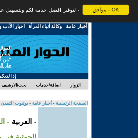
موافق - OK
لتوفير افضل خدمة لكم ولتسهيل عملي
أخبار عامة
-
وكالة أنباء المرأة
-
اخبار الأدب و
الموقع
يسارية
"من أج
حاز ال
إذا لديك
الزوار
اضافة/خدمات
بحث/الارشيف
الصفحة الرئيسية
-
أخبار عامة
-
يوتيوب التمدن
- العربية
- ا
الحوثية في 