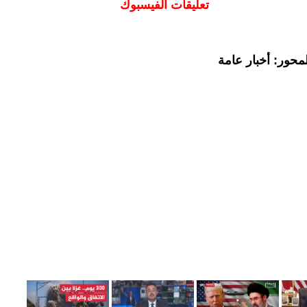
تعليقات الفيسبوك
محور: أخبار عامة