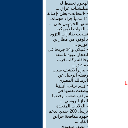
لهجوم تخطط له
ميليشيات عراق ...
-
-التحالف- يعلن -إصابة
11 مدنياً جراء هجمات
شنها الحوثيون على ...
-
القوات الأمريكية
تسحب طائرات التزود
بالوقود من مطار بن
غوريو ...
-
قتيلان و 14 جريحا في
انفجار عبوة ناسفة
بحافلة ركاب قرب
دمشق ...
-
بيزيرا يكشف سبب
رفضه الرحيل عن
الزمالك المصري
ا
-
وزير تركي: أوروبا
وضعت نفسها في
موقف صعب برفضها
الغاز الروسي ...
-
الولايات المتحدة
ترسل 200 جندي لدعم
جهود مكافحة حرائق
الغابا ...
-
مصدر سعودي