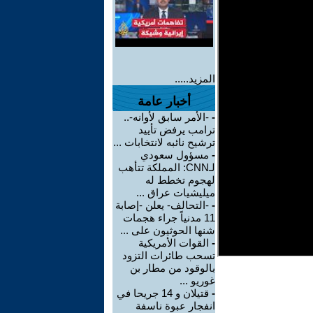
المزيد.....
أخبار عامة
-
-الأمر سابق لأوانه-..
ترامب يرفض تأييد
ترشيح نائبه لانتخابات ...
-
مسؤول سعودي
لـCNN: المملكة تتأهب
لهجوم تخطط له
ميليشيات عراق ...
-
-التحالف- يعلن -إصابة
11 مدنياً جراء هجمات
شنها الحوثيون على ...
-
القوات الأمريكية
تسحب طائرات التزود
بالوقود من مطار بن
غوريو ...
-
قتيلان و 14 جريحا في
انفجار عبوة ناسفة