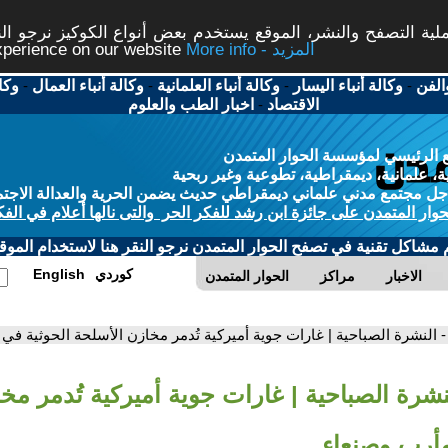
ة التصفح والنشر، الموقع يستخدم بعض أنواع الكوكيز نرجو النق
More info - المزيد
experience on our website
الفن
-
وكالة أنباء اليسار
-
وكالة أنباء العلمانية
-
وكالة أنباء العمال
-
وكا
الاقتصاد
-
اخبار الطب والعلوم
 الرئيسي لمؤسسة الحوار المتمدن
، علمانية، ديمقراطية، تطوعية وغير ربحية
ل مجتمع مدني علماني ديمقراطي حديث يضمن الحرية والعدالة الاجتم
حوار المتمدن على جائزة ابن رشد للفكر الحر والتى نالها أعلام في الفك
م مشاكل تقنية في تصفح الحوار المتمدن نرجو النقر هنا لاستخدام الموقع
كوردي
English
الاخبار
مراكز
الحوار المتمدن
- النشرة الصباحية | غارات جوية أميركية تُدمر مخازن الأسلحة الحوثية في
لنشرة الصباحية | غارات جوية أميركية تُدمر مخ
مأرب وصنعاء