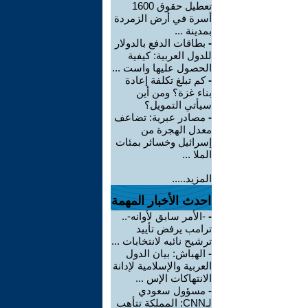
تعطيل حقوق 1600
أسرة في أرض الزمردة
بمدينة ...
-
بطاقات الدفع بالدولار
للدول العربية: كيفية
الحصول عليها واست ...
-
كم تبلغ تكلفة إعادة
بناء غزة؟ ومن أين
سيأتي التمويل؟
-
مصادر عبرية: تضاعف
معدل الهجرة من
إسرائيل وخسائر بمئات
الملا ...
المزيد.....
احدث الأخبار المهمة
-
-الأمر سابق لأوانه-..
ترامب يرفض تأييد
ترشيح نائبه لانتخابات ...
-
الهباش: بيان الدول
العربية والإسلامية لإدانة
الانتهاكات الإس ...
-
مسؤول سعودي
لـCNN: المملكة تتأهب