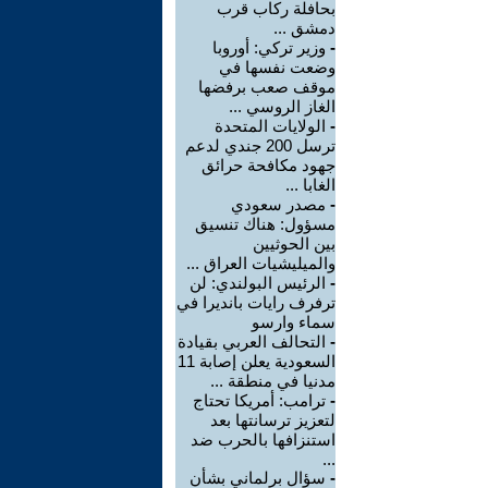
بحافلة ركاب قرب
دمشق ...
-
وزير تركي: أوروبا
وضعت نفسها في
موقف صعب برفضها
الغاز الروسي ...
-
الولايات المتحدة
ترسل 200 جندي لدعم
جهود مكافحة حرائق
الغابا ...
-
مصدر سعودي
مسؤول: هناك تنسيق
بين الحوثيين
والميليشيات العراق ...
-
الرئيس البولندي: لن
ترفرف رايات بانديرا في
سماء وارسو
-
التحالف العربي بقيادة
السعودية يعلن إصابة 11
مدنيا في منطقة ...
-
ترامب: أمريكا تحتاج
لتعزيز ترسانتها بعد
استنزافها بالحرب ضد
...
-
سؤال برلماني بشأن