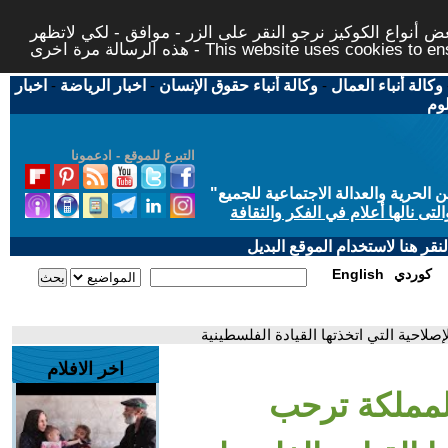
 أنواع الكوكيز نرجو النقر على الزر - موافق - لكي لاتظهر
This website uses cookies to ensure you ge
وكالة أنباء العمال
-
وكالة أنباء حقوق الإنسان
-
اخبار الرياضة
-
اخبار
لوم
التبرع للموقع - ادعمونا
حرية والعدالة الاجتماعية للجميع
"
تى نالها أعلام في الفكر والثقافة
قر هنا لاستخدام الموقع البديل
كوردي
English
إصلاحية التي اتخذتها القيادة الفلسطينية
اخر الافلام
المملكة ترحب