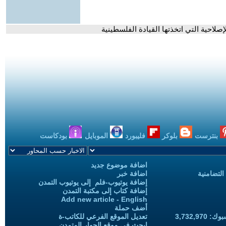
إصلاحية التي اتخذتها القيادة الفلسطينية
بنترست
بلوكر
فليبورد
الموبايل
بودكاست
اضافة موضوع جديد
التضامنية
اضافة خبر
إضافة يوتيوب-فلم إلى يوتيوب التمدن
إضافة كتاب إلى مكتبة التمدن
Add new article - English
أضف حملة
3,732,97
تعديل الموقع الفرعي للكاتب-ة
ابحث في موقع الحوار المتمدن