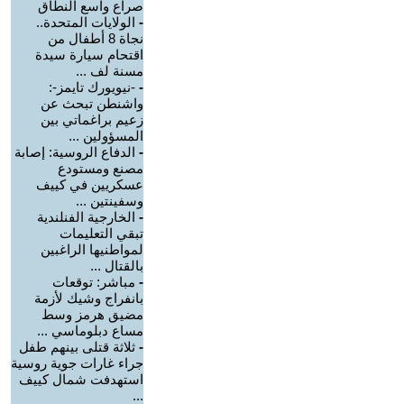
صراع واسع النطاق
-
الولايات المتحدة..
نجاة 8 أطفال من
اقتحام سيارة سيدة
مسنة لف ...
-
-نيويورك تايمز-:
واشنطن تبحث عن
زعيم براغماتي بين
المسؤولين ...
-
الدفاع الروسية: إصابة
مصنع ومستودع
عسكريين في كييف
وسفينتين ...
-
الخارجية الفنلندية
تبقي التعليمات
لمواطنيها الراغبين
بالقتال ...
-
مباشر: توقعات
بانفراج وشيك لأزمة
مضيق هرمز وسط
مساع دبلوماسي ...
-
ثلاثة قتلى بينهم طفل
جراء غارات جوية روسية
استهدفت شمال كييف
...