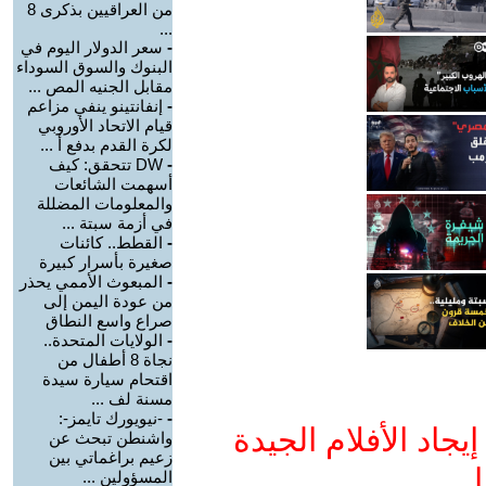
من العراقيين بذكرى 8
...
-
سعر الدولار اليوم في
البنوك والسوق السوداء
مقابل الجنيه المص ...
-
إنفانتينو ينفي مزاعم
قيام الاتحاد الأوروبي
لكرة القدم بدفع أ ...
-
DW تتحقق: كيف
أسهمت الشائعات
والمعلومات المضللة
في أزمة سبتة ...
-
القطط.. كائنات
صغيرة بأسرار كبيرة
-
المبعوث الأممي يحذر
من عودة اليمن إلى
صراع واسع النطاق
-
الولايات المتحدة..
نجاة 8 أطفال من
اقتحام سيارة سيدة
مسنة لف ...
-
-نيويورك تايمز-:
جاد الأفلام الجيدة
واشنطن تبحث عن
زعيم براغماتي بين
ا
المسؤولين ...