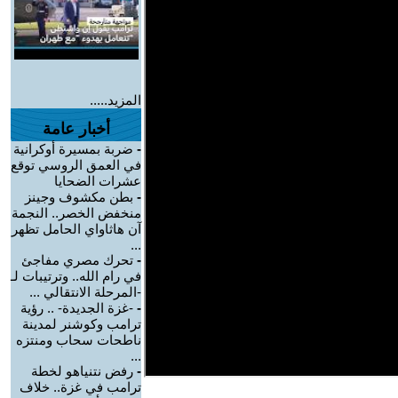
المزيد.....
أخبار عامة
-
ضربة بمسيرة أوكرانية
في العمق الروسي توقع
عشرات الضحايا
-
بطن مكشوف وجينز
منخفض الخصر.. النجمة
آن هاثاواي الحامل تظهر
...
-
تحرك مصري مفاجئ
في رام الله.. وترتيبات لـ
-المرحلة الانتقالي ...
-
-غزة الجديدة- .. رؤية
ترامب وكوشنر لمدينة
ناطحات سحاب ومنتزه
...
-
رفض نتنياهو لخطة
ترامب في غزة.. خلاف