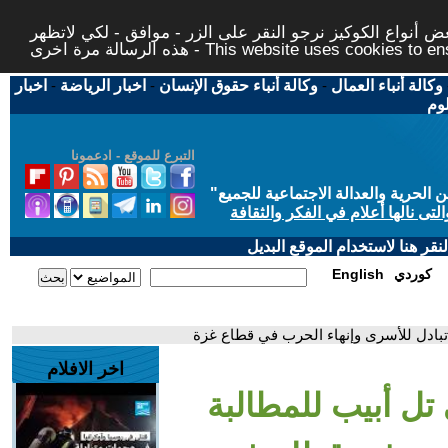
 أنواع الكوكيز نرجو النقر على الزر - موافق - لكي لاتظهر
This website uses cookies to ensure you ge
وكالة أنباء العمال
-
وكالة أنباء حقوق الإنسان
-
اخبار الرياضة
-
اخبار
لوم
التبرع للموقع - ادعمونا
حرية والعدالة الاجتماعية للجميع
"
تى نالها أعلام في الفكر والثقافة
قر هنا لاستخدام الموقع البديل
كوردي
English
بادل للأسرى وإنهاء الحرب في قطاع غزة
اخر الافلام
ل أبيب للمطالبة