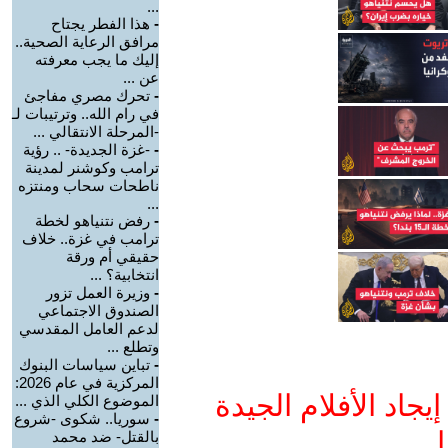
...
-
هذا الفطر يجتاح
مرافق الرعاية الصحية..
إليك ما يجب معرفته
عن ...
-
تحرك مصري مفاجئ
في رام الله.. وترتيبات لـ
-المرحلة الانتقالي ...
-
-غزة الجديدة- .. رؤية
ترامب وكوشنر لمدينة
ناطحات سحاب ومنتزه
...
-
رفض نتنياهو لخطة
ترامب في غزة.. خلاف
حقيقي أم ورقة
انتخابية؟ ...
-
وزيرة العمل تزور
الصندوق الاجتماعي
لدعم العامل المقدسي
وتطلع ...
-
تباين سياسات البنوك
المركزية في عام 2026:
جاد الأفلام الجيدة
الموضوع الكلي الذي ...
-
سوريا.. شكوى -شروع
ا
بالقتل- ضد محمد