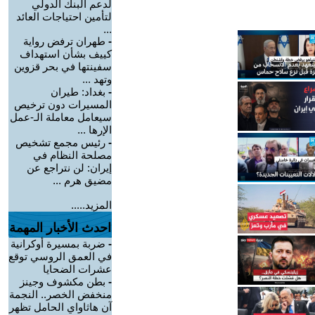
لدعم البنك الدولي
لتأمين احتياجات العائد
...
-
طهران ترفض رواية
كييف بشأن استهداف
سفينتها في بحر قزوين
وتهد ...
-
بغداد: طيران
المسيرات دون ترخيص
سيعامل معاملة الـ-عمل
الإرها ...
-
رئيس مجمع تشخيص
مصلحة النظام في
إيران: لن نتراجع عن
مضيق هرم ...
المزيد.....
احدث الأخبار المهمة
-
ضربة بمسيرة أوكرانية
في العمق الروسي توقع
عشرات الضحايا
-
بطن مكشوف وجينز
منخفض الخصر.. النجمة
آن هاثاواي الحامل تظهر