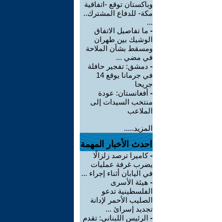
وباكستان توقع -اتفاقية
مكة- للدفاع المشترك..
...
-
ما تفاصيل الاتفاق
الوشيك بين طهران
ومسقط بشأن الملاحة
في مضي ...
-
دمشق: تفجير حافلة
في جرمانا يوقع 14
جريحا
-
أفغانستان: عودة
منتخب السيدات إلى
الملاعب
المزيد.....
احدث الأخبار المهمة
-
كاميرا ترصد زلزالًا
يضرب غرفة عمليات
في اليابان أثناء إجراء ...
-
هيئة الأسرى
الفلسطينية تدعو
الصليب الأحمر لإدانة
تجديد إسرائ ...
-
الرئيس اللبناني: تقدم