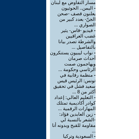
مسار التفاوض مع لبنان
-
اليمن.. الحوثيون
يعلنون قصف -صحن
الجنّ- بعدد كبير من
الصواري ...
-
فيديو -قاس- يثير
غضب العراقيين
والشرطة تصدر بيانا
بالتفاصيل ...
-
نواب ليبيون يستنكرون
أحداث صرمان
ويهاجمون صمت
الرئاسي وحكومة ...
-
منظمة رقابية في
تونس: الرئيس قيس
سعيد فشل في تحقيق
أكثر من 8 ...
-
التعليم العالي: إعداد
كوادر أكاديمية تمتلك
المهارات الرقمية ...
-
زين العابدين فؤاد:
-الشعر بالنسبة لي
مقاومة للقبح وبدونه أنا
...
-
السعودية وتركيا