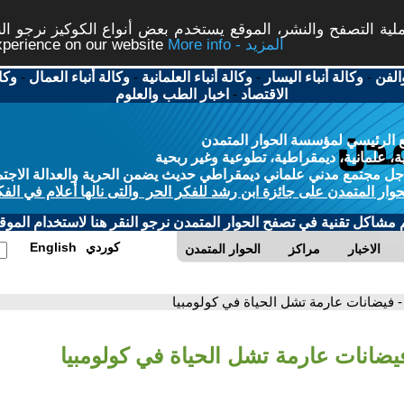
ة التصفح والنشر، الموقع يستخدم بعض أنواع الكوكيز نرجو النق
More info - المزيد
experience on our website
الفن
-
وكالة أنباء اليسار
-
وكالة أنباء العلمانية
-
وكالة أنباء العمال
-
وكا
الاقتصاد
-
اخبار الطب والعلوم
 الرئيسي لمؤسسة الحوار المتمدن
، علمانية، ديمقراطية، تطوعية وغير ربحية
ل مجتمع مدني علماني ديمقراطي حديث يضمن الحرية والعدالة الاجتم
حوار المتمدن على جائزة ابن رشد للفكر الحر والتى نالها أعلام في الفك
م مشاكل تقنية في تصفح الحوار المتمدن نرجو النقر هنا لاستخدام الموقع
كوردي
English
الاخبار
مراكز
الحوار المتمدن
- فيضانات عارمة تشل الحياة في كولومبيا
فيضانات عارمة تشل الحياة في كولومبيا