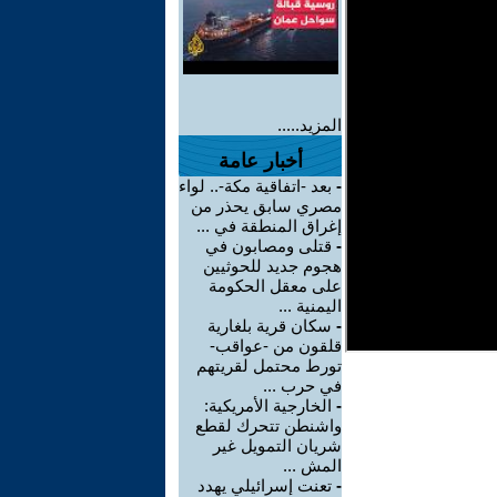
المزيد.....
أخبار عامة
-
بعد -اتفاقية مكة-.. لواء
مصري سابق يحذر من
إغراق المنطقة في ...
-
قتلى ومصابون في
هجوم جديد للحوثيين
على معقل الحكومة
اليمنية ...
-
سكان قرية بلغارية
قلقون من -عواقب-
تورط محتمل لقريتهم
في حرب ...
-
الخارجية الأمريكية:
واشنطن تتحرك لقطع
شريان التمويل غير
المش ...
-
تعنت إسرائيلي يهدد