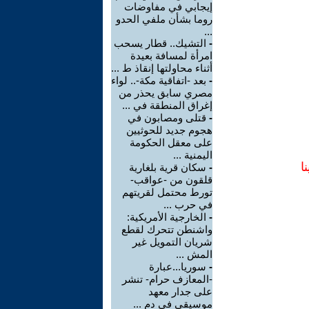
إيجابي في مفاوضات
روما بشأن ملفي الحدو
...
-
التشيك.. قطار يسحب
امرأة لمسافة بعيدة
أثناء محاولتها إنقاذ ط ...
-
بعد -اتفاقية مكة-.. لواء
مصري سابق يحذر من
إغراق المنطقة في ...
-
قتلى ومصابون في
هجوم جديد للحوثيين
على معقل الحكومة
اليمنية ...
ا
-
سكان قرية بلغارية
قلقون من -عواقب-
تورط محتمل لقريتهم
في حرب ...
-
الخارجية الأمريكية:
واشنطن تتحرك لقطع
شريان التمويل غير
المش ...
-
سوريا...عبارة
-المعازف حرام- تنشر
على جدار معهد
موسيقي في دم ...