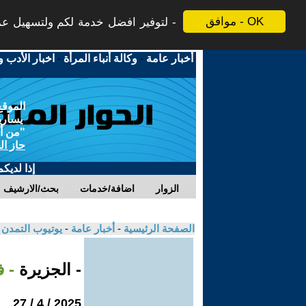
موافق - OK
لتوفير افضل خدمة لكم ولتسهيل عملي
أخبار عامة
-
وكالة أنباء المرأة
-
اخبار الأدب و
الموقع
يسارية
"من أج
حاز ال
إذا لديك
الزوار
اضافة/خدمات
بحث/الارشيف
الصفحة الرئيسية
-
أخبار عامة
-
يوتيوب التمدن
- الجزيرة
- 
2025 / 4 / 27