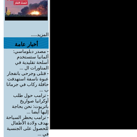
المزيد.....
أخبار عامة
-
مصدر دبلوماسي:
ألمانيا ستستخدم
أسلحة تقليدية في
المناورات ال ...
-
قتلى وجرحى بانفجار
عبوة ناسفة استهدفت
حافلة ركاب في جرمانا
ب ...
-
ترامب حول طلب
أوكرانيا صواريخ
باتريوت: نحن بحاجة
إليها أيضا ...
-
ترامب يحظر السياحة
بهدف ولادة الأطفال
للحصول على الجنسية
في ...