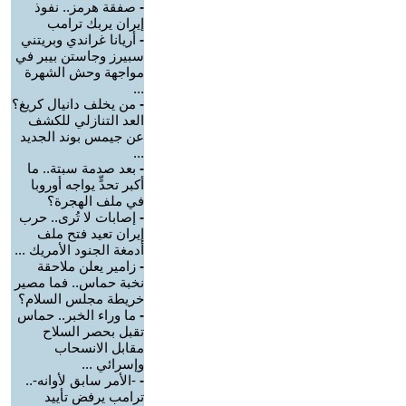
-
صفقة هرمز.. نفوذ
إيران يربك ترامب
-
أريانا غراندي وبريتني
سبيرز وجاستن بيبر في
مواجهة وحش الشهرة
...
-
من يخلف دانيال كريغ؟
العد التنازلي للكشف
عن جيمس بوند الجديد
...
-
بعد صدمة سبتة.. ما
أكبر تحدٍّ يواجه أوروبا
في ملف الهجرة؟
-
إصابات لا تُرى.. حرب
إيران تعيد فتح ملف
أدمغة الجنود الأمريك ...
-
زامير يعلن ملاحقة
نخبة حماس.. فما مصير
خريطة مجلس السلام؟
-
ما وراء الخبر.. حماس
تقبل بحصر السلاح
مقابل الانسحاب
وإسرائي ...
-
-الأمر سابق لأوانه-..
ترامب يرفض تأييد