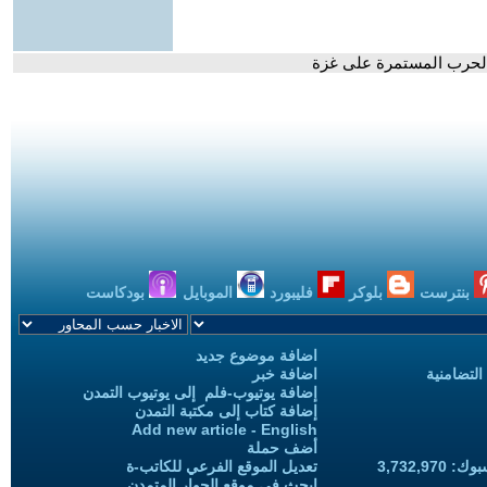
 الحرب المستمرة على غزة
بنترست
بلوكر
فليبورد
الموبايل
بودكاست
اضافة موضوع جديد
التضامنية
اضافة خبر
إضافة يوتيوب-فلم إلى يوتيوب التمدن
إضافة كتاب إلى مكتبة التمدن
Add new article - English
أضف حملة
3,732,97
تعديل الموقع الفرعي للكاتب-ة
ابحث في موقع الحوار المتمدن