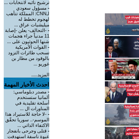
ترشيح نائبه لانتخابات ...
-
مسؤول سعودي
لـCNN: المملكة تتأهب
لهجوم تخطط له
ميليشيات عراق ...
-
-التحالف- يعلن -إصابة
11 مدنياً جراء هجمات
شنها الحوثيون على ...
-
القوات الأمريكية
تسحب طائرات التزود
بالوقود من مطار بن
غوريو ...
المزيد.....
احدث الأخبار المهمة
-
مصدر دبلوماسي:
ألمانيا ستستخدم
أسلحة تقليدية في
المناورات ال ...
-
-لا حاجة للاستيراد هذا
الموسم-.. سوريا تحقّق
الاكتفاء الذاتي ...
-
قتلى وجرحى بانفجار
عبوة ناسفة استهدفت