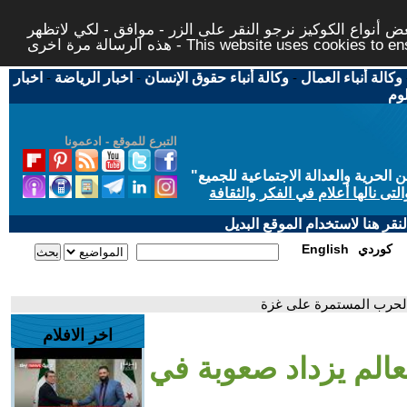
 أنواع الكوكيز نرجو النقر على الزر - موافق - لكي لاتظهر
This website uses cookies to ensure you ge
وكالة أنباء العمال
-
وكالة أنباء حقوق الإنسان
-
اخبار الرياضة
-
اخبار
لوم
التبرع للموقع - ادعمونا
حرية والعدالة الاجتماعية للجميع
"
تى نالها أعلام في الفكر والثقافة
قر هنا لاستخدام الموقع البديل
كوردي
English
 الحرب المستمرة على غزة
اخر الافلام
لعالم يزداد صعوبة في