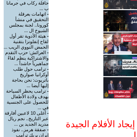
حافلة ركاب في جرمانا
ب ...
-
اتهامات بعرقلة
التحقيق في منشأ
كورونا.. لجنة بمجلس
الشيوخ ال ...
-
هيئة الأدوية تقر أول
لقاح إنفلونزا بتقنية
الحمض النووي الريب ...
-
العرائش: حزب التقدم
والاشتراكية ينظم لقاءً
جماهيرياً حاشداً ...
-
ترامب حول طلب
أوكرانيا صواريخ
باتريوت: نحن بحاجة
إليها أيضا ...
-
ترامب يحظر السياحة
بهدف ولادة الأطفال
للحصول على الجنسية
في ...
-
أغلى 10 لاعبين أفارقة
عبر التاريخ.. نجم ريال
جاد الأفلام الجيدة
مدريد الجديد ين ...
-
صفقة هرمز.. نفوذ
ا
إيران يربك ترامب