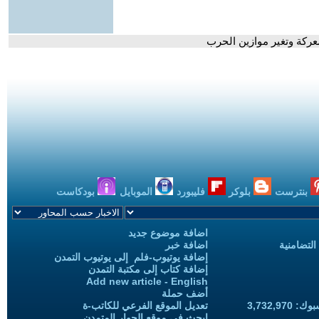
عركة وتغير موازين الحرب
بنترست
بلوكر
فليبورد
الموبايل
بودكاست
اضافة موضوع جديد
التضامنية
اضافة خبر
إضافة يوتيوب-فلم إلى يوتيوب التمدن
إضافة كتاب إلى مكتبة التمدن
Add new article - English
أضف حملة
3,732,97
تعديل الموقع الفرعي للكاتب-ة
ابحث في موقع الحوار المتمدن