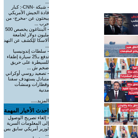
...
-
شبكة -CNN-: كبار
قادة الجيش الأمريكي
يبحثون عن -مخرج- من
حرب ...
-
البنتاغون يخصص 500
مليون دولار لجامعة
ألاسكا للِكشف عن التهد
...
-
سلطات إندونيسيا
تدفع بـ25 سيارة إطفاء
للسيطرة على حريق
ضخم ش ...
-
تصعيد روسي أوكراني
متبادل يستهدف سفنا
وقطارات ومنشآت
مدنية
المزيد.....
احدث الأخبار المهمة
-
إلغاء تصريح الوصول
إلى المعلومات السرية
لوزير أمريكي سابق بس
...