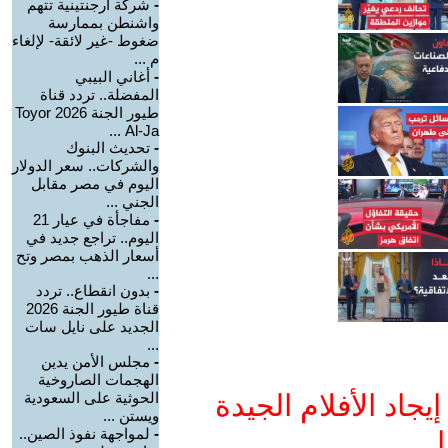
-
شركة أرجنتينية تتهم
واشنطن بممارسة
ضغوط -غير لائقة- لإلغاء
م ...
-
أغاني البيبي
المفضلة.. تردد قناة
طيور الجنة 2026 Toyor
Al-Ja ...
-
تحديث البنوك
والشركات.. سعر الدولار
اليوم في مصر مقابل
الجني ...
-
مفاجأة في عيار 21
اليوم.. تراجع جديد في
أسعار الذهب بمصر وتح
...
-
بدون انقطاع.. تردد
قناة طيور الجنة 2026
الجديد على نايل سات
...
-
مجلس الأمن يدين
الهجمات الصاروخية
جاد الأفلام الجيدة
الحوثية على السعودية
ويستن ...
-
لمواجهة نفوذ الصين..
ا