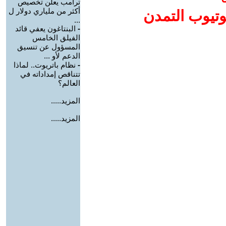
ترامب يعلن تخصيص
أكثر من ملياري دولار ل
وتيوب التمدن
...
-
البنتاغون يعفي قائد
الفيلق الخامس
المسؤول عن تنسيق
الدعم لأو ...
-
نظام باتريوت.. لماذا
تتناقص إمداداته في
العالم؟
المزيد.....
المزيد.....