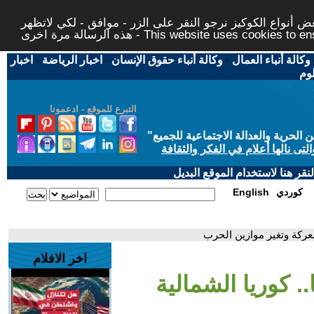
 أنواع الكوكيز نرجو النقر على الزر - موافق - لكي لاتظهر
This website uses cookies to ensure you ge
وكالة أنباء العمال
-
وكالة أنباء حقوق الإنسان
-
اخبار الرياضة
-
اخبار
لوم
التبرع للموقع - ادعمونا
حرية والعدالة الاجتماعية للجميع
"
تى نالها أعلام في الفكر والثقافة
قر هنا لاستخدام الموقع البديل
كوردي
English
عركة وتغير موازين الحرب
اخر الافلام
 كوريا الشمالية