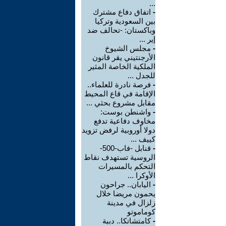
...
-
اتفاق دفاع مشترك
بين السعودية وتركيا
وباكستان: -تحالف ضد
إير ...
-
مجلس الشيوخ
الأرجنتيني يقر قانون
الملكية الخاصة المثير
للجدل ...
-
فرصة نادرة للعلماء..
الإقامة في قاع المحيط
مقابل مشروع بحثي ...
-
واشنطن بوست:
مخاوف دفاعية تدفع
دولا أوروبية لرفض تزويد
كييف ...
-
قنابل -فاب-500-
الروسية تستهدف نقاط
التحكم بالمسيرات
الأوكرا ...
-
اليابان.. جراحون
يحمون مريضا خلال
زلزال في مدينة
كوماموتو
-
كامتشاتكا.. دببة