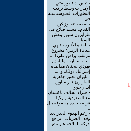
-
تباين أداء بورصتي
الإمارات وسط ترقب
التطورات الجيوسياسية
في ...
-
صفقة تتجاوز كرة
القدم.. محمد صلاح في
طرابزون سبور ينعش
السيا ...
-
القناة الأنبوبية تنهي
معاناة الزبير؟ مشروع
مرتقب يراهن على إ ...
-
حاخام بارز وملياردير
يهودي يبحثان مقاضاة
إسرائيل دوليًا.. وا ...
-
تايوان تختبر جاهزية
الطوارئ عبر مناورة
ا
إنذار جوي
-
خبراء: تحالف باكستان
مع السعودية وتركيا
فرصة جيدة محفوفة بال
...
-
رغم الهدوء الحذر بعد
وقف الضربات.. تراجع
حركة الملاحة عبر مض
...