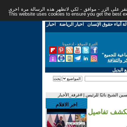
ر على الزر - موافق - لكي لاتظهر هذه الرسالة مرة اخرى -
This website uses cookies to ensure you get the best 
لة أنباء حقوق الإنسان
-
اخبار الرياضة
-
اخبار
التبرع للموقع - ادعمونا
اعية للجميع
"
ر والثقافة
 البديل
 الشيخ نائبًا للرئيس | #غرفة_الأخبار
اخر الافلام
يكشف تفاصيل