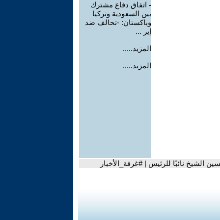
-
اتفاق دفاع مشترك
بين السعودية وتركيا
وباكستان: -تحالف ضد
إير ...
المزيد.....
المزيد.....
 الشيخ نائبًا للرئيس | #غرفة_الأخبار