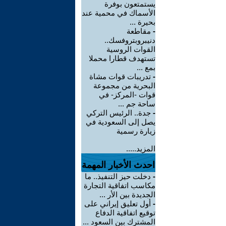
يستمتعون بوفرة
الأسماك في محمية عند
بحيرة ...
-
مقاطعة
دنيبروبتروفسك..
القوات الروسية
تستهدف قطارا محملا
بمع ...
-
تدريبات قوات مشاة
البحرية من مجموعة
قوات -المركز- في
ساحة جم ...
-
جدة.. الرئيس التركي
يصل إلى السعودية في
زيارة رسمية
المزيد.....
احدث الأخبار المهمة
-
دخلت حيز التنفيذ.. ما
مكاسب اتفاقية التجارة
الجديدة بين الأر ...
-
أول تعليق إيراني على
توقيع اتفاقية الدفاع
المشترك بين السعود ...