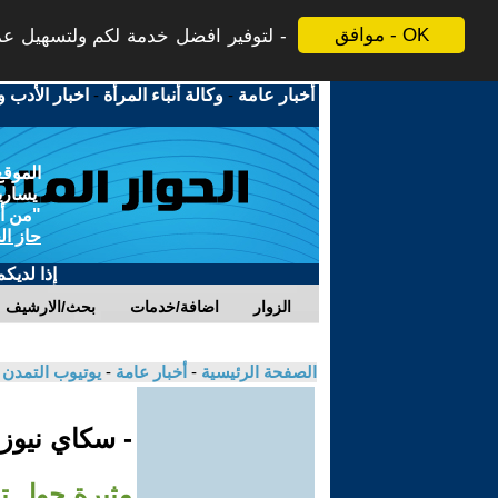
موافق - OK
لتوفير افضل خدمة لكم ولتسهيل عملي
أخبار عامة
-
وكالة أنباء المرأة
-
اخبار الأدب و
الموقع
يسارية
"من أج
حاز ال
إذا لديك
الزوار
اضافة/خدمات
بحث/الارشيف
الصفحة الرئيسية
-
أخبار عامة
-
يوتيوب التمدن
- سكاي نيوز
مثيرة حول تع