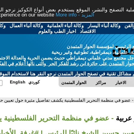
ة التصفح والنشر، الموقع يستخدم بعض أنواع الكوكيز نرجو النق
More info - المزيد
experience on our website
الفن
-
وكالة أنباء اليسار
-
وكالة أنباء العلمانية
-
وكالة أنباء العمال
-
وكا
الاقتصاد
-
اخبار الطب والعلوم
 الرئيسي لمؤسسة الحوار المتمدن
، علمانية، ديمقراطية، تطوعية وغير ربحية
ل مجتمع مدني علماني ديمقراطي حديث يضمن الحرية والعدالة الاجتم
حوار المتمدن على جائزة ابن رشد للفكر الحر والتى نالها أعلام في الفك
م مشاكل تقنية في تصفح الحوار المتمدن نرجو النقر هنا لاستخدام الموقع
كوردي
English
الاخبار
مراكز
الحوار المتمدن
- عضو في منظمة التحرير الفلسطينية يكشف تفاصيل مثيرة حول تعيين حسين
 عربية
- عضو في منظمة التحرير الفلسطينية 
يين حسين الشيخ نائبًا للرئيس | #غرفة_الأخبار