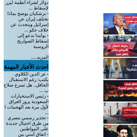
دولار لشراء أنظمة ليزر
لإسقاط ...
-
بزشكيان يوضح بماذا
تختلف إيران عن
إسرائيل ويتحدث عن
خلاف حكو ...
-
بولندا تدعو إلى
إسقاط الصواريخ
الروسية
المزيد.....
احدث الأخبار المهمة
-
عز الدين الكلاوي
يكتب: رغم الاستقبال
الحافل.. هل تسرع صلاح
ب ...
-
رئيس الاستخبارات
السعودية يزور العراق
لأول مرة بعد الهجمات ا
...
-
تحذير رسمي مصري
من طرق احتيال جديدة
على المواطنين
-
اتفاق أمني بين