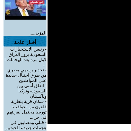
المزيد.....
أخبار عامة
-
رئيس الاستخبارات
السعودية يزور العراق
لأول مرة بعد الهجمات ا
...
-
تحذير رسمي مصري
من طرق احتيال جديدة
على المواطنين
-
اتفاق أمني بين
السعودية وتركيا
وباكستان
-
سكان قرية بلغارية
قلقون من -عواقب-
توريط محتمل لقريتهم
في حر ...
-
قتلى ومصابون في
هجمات جديدة للحوثيين