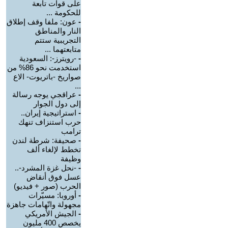
على قوات تابعة
للحكومة ...
-
عون: ملفا وقف إطلاق
النار والمناطق
التجريبية ستتم
متابعتهما ...
-
-رويترز-: السعودية
استخدمت نحو 86% من
صواريخ -باتريوت- الاع
...
-
عراقجي يوجه رسالة
إلى دول الجوار
-
استراتيجية إيران..
حرب استنزاف تنهك
ترامب
-
صحيفة: شرطة لندن
تخطط لإلغاء ألف
وظيفة
-
-نحل غزة المشرد-..
عسل فوق أنقاض
الحرب (صور + فيديو)
-
أوروبا: مسيّرات
مجهولة واتّهامات جاهزة
-
الجيش الأمريكي
يخصص 400 مليون