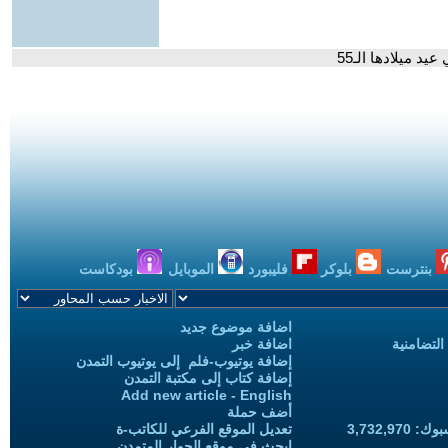
 ميلادها الـ55
بنترست
بلوكر
فليبورد
الموبايل
بودكاست
اضافة موضوع جديد
التضامنية
اضافة خبر
إضافة يوتيوب-فلم إلى يوتيوب التمدن
إضافة كتاب إلى مكتبة التمدن
Add new article - English
أضف حملة
3,732,97
تعديل الموقع الفرعي للكاتب-ة
ابحث في موقع الحوار المتمدن