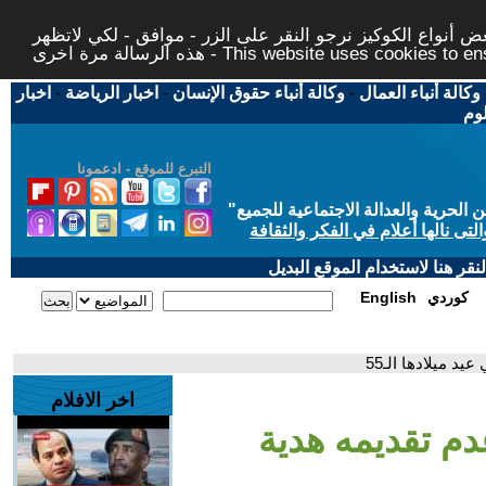
 أنواع الكوكيز نرجو النقر على الزر - موافق - لكي لاتظهر
This website uses cookies to ensure you ge
وكالة أنباء العمال
-
وكالة أنباء حقوق الإنسان
-
اخبار الرياضة
-
اخبار
لوم
التبرع للموقع - ادعمونا
حرية والعدالة الاجتماعية للجميع
"
تى نالها أعلام في الفكر والثقافة
قر هنا لاستخدام الموقع البديل
كوردي
English
 ميلادها الـ55
اخر الافلام
 تقديمه هدية