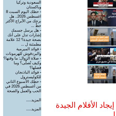
السعودية وتركيا
وباكستان
-
حظك اليوم السبت 8
اغسطس 2026.. هل
برجك من الأبراج الأكثر
حظً ...
-
هل يرسل جسمك
إشارات تدل على أنك
بصحة جيدة؟ 12 علامة
مطمئنة ل ...
-
فوائد الميرمية
والبردقوش للهرمونات
-
صلاة الزوال: ما وقتها؟
وكيف تُصلّى؟ وما
فضلها؟
-
فوائد الباذنجان
للكوليسترول
-
حظك الأسبوع الثاني
من أغسطس 2026 في
الحب والعمل والصحة
المزيد.....
جاد الأفلام الجيدة
المزيد.....
ا