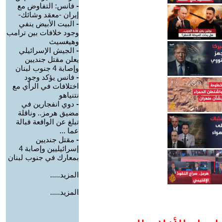
-
فانس: التفاوض مع
إيران -معقد وشائك-
-
البيت الأبيض ينفي
وجود خلافات بين ترامب
وهيغسيث
-
الجيش الإسرائيلي
يعلن مقتل جنديين
وإصابة 4 جنوب لبنان
-
فانس يؤكد وجود
اختلافات في الرأي مع
نتنياهو
-
دوي انفجارين في
مضيق هرمز.. وناقلة
تبلغ عن الواقعة قبالة
عما ...
-
مقتل جنديين
إسرائيليين وإصابة 4
بمعارك في جنوب لبنان
المزيد.....
المزيد.....