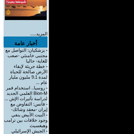
المزيد.....
أخبار عامة
-
بزشكيان: التواصل مع
مجتبى خامنئي -صعب
للغاية- حاليا
-
خطة جريئة لإبقاء
الأرض صالحة للحياة
لمدة 9.1 مليون مليار
عام ...
-
روسيا.. استخدام قمر
Bion-M العلمي الجديد
لدراسة تأثيرات الإش ...
-
فانس: التفاوض مع
إيران -معقد وشائك-
-
البيت الأبيض ينفي
وجود خلافات بين ترامب
وهيغسيث
-
الجيش الإسرائيلي