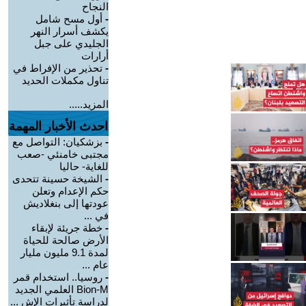
النجاح
-
أول مسح شامل
يكشف أسرار النهر
الجليدي على جبل
أرارات
-
تحذير من الإفراط في
تناول مكملات الحديد
المزيد.....
احدث الأخبار المهمة
-
بزشكيان: التواصل مع
مجتبى خامنئي -صعب
للغاية- حاليا
-
الشيخة حسينة تتحدى
حكم الإعدام وتعلن
عودتها إلى بنغلاديش
في ...
-
خطة جريئة لإبقاء
الأرض صالحة للحياة
لمدة 9.1 مليون مليار
عام ...
-
روسيا.. استخدام قمر
Bion-M العلمي الجديد
لدراسة تأثيرات الإش ...