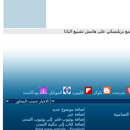
جتمع بزيلنسكي على هامش تشييع البابا
بنترست
بلوكر
فليبورد
الموبايل
بودكاست
اضافة موضوع جديد
التضامنية
اضافة خبر
إضافة يوتيوب-فلم إلى يوتيوب التمدن
إضافة كتاب إلى مكتبة التمدن
Add new article - English