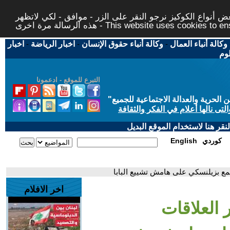
 أنواع الكوكيز نرجو النقر على الزر - موافق - لكي لاتظهر
This website uses cookies to ensure you ge
وكالة أنباء العمال
-
وكالة أنباء حقوق الإنسان
-
اخبار الرياضة
-
اخبار
لوم
التبرع للموقع - ادعمونا
حرية والعدالة الاجتماعية للجميع
"
تى نالها أعلام في الفكر والثقافة
قر هنا لاستخدام الموقع البديل
كوردي
English
جتمع بزيلنسكي على هامش تشييع البابا
اخر الافلام
 العلاقات