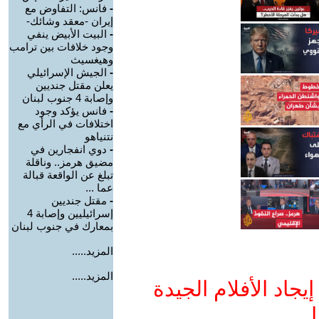
-
فانس: التفاوض مع
إيران -معقد وشائك-
-
البيت الأبيض ينفي
وجود خلافات بين ترامب
وهيغسيث
-
الجيش الإسرائيلي
يعلن مقتل جنديين
وإصابة 4 جنوب لبنان
-
فانس يؤكد وجود
اختلافات في الرأي مع
نتنياهو
-
دوي انفجارين في
مضيق هرمز.. وناقلة
تبلغ عن الواقعة قبالة
عما ...
-
مقتل جنديين
إسرائيليين وإصابة 4
بمعارك في جنوب لبنان
المزيد.....
المزيد.....
جاد الأفلام الجيدة
ا