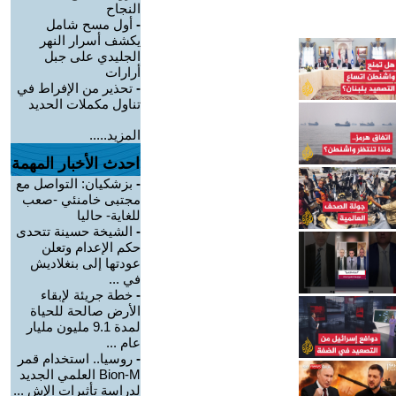
النجاح
-
أول مسح شامل
يكشف أسرار النهر
الجليدي على جبل
أرارات
-
تحذير من الإفراط في
تناول مكملات الحديد
المزيد.....
احدث الأخبار المهمة
-
بزشكيان: التواصل مع
مجتبى خامنئي -صعب
للغاية- حاليا
-
الشيخة حسينة تتحدى
حكم الإعدام وتعلن
عودتها إلى بنغلاديش
في ...
-
خطة جريئة لإبقاء
الأرض صالحة للحياة
لمدة 9.1 مليون مليار
عام ...
-
روسيا.. استخدام قمر
Bion-M العلمي الجديد
لدراسة تأثيرات الإش ...