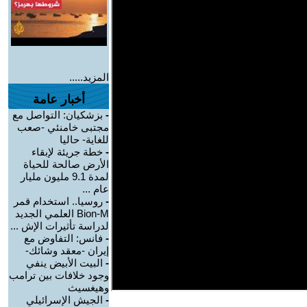
المزيد.....
أخبار عامة
-
بزشكيان: التواصل مع
مجتبى خامنئي -صعب
للغاية- حاليا
-
خطة جريئة لإبقاء
الأرض صالحة للحياة
لمدة 9.1 مليون مليار
عام ...
-
روسيا.. استخدام قمر
Bion-M العلمي الجديد
لدراسة تأثيرات الإش ...
-
فانس: التفاوض مع
إيران -معقد وشائك-
-
البيت الأبيض ينفي
وجود خلافات بين ترامب
وهيغسيث
-
الجيش الإسرائيلي