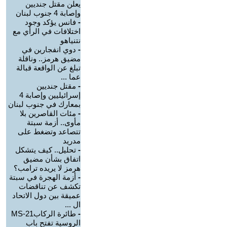
يعلن مقتل جنديين
وإصابة 4 جنوب لبنان
-
فانس يؤكد وجود
اختلافات في الرأي مع
نتنياهو
-
دوي انفجارين في
مضيق هرمز.. وناقلة
تبلغ عن الواقعة قبالة
عما ...
-
مقتل جنديين
إسرائيليين وإصابة 4
بمعارك في جنوب لبنان
-
مئات القاصرين بلا
مأوى.. أزمة سبتة
تتصاعد وتضغط على
مدريد
-
تحليل.. كيف يتشكل
اتفاق بشأن مضيق
هرمز لا يريده ترامب؟
-
أزمة الهجرة في سبتة
تكشف عن تناقضات
عميقة بين دول الاتحاد
ال ...
-
طائرة الركابMS-21
الروسية تفتح باب