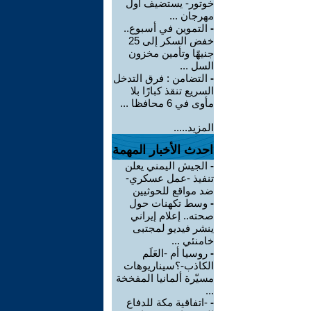
خوتور- يستضيف أول
مهرجان ...
-
التموين في أسبوع..
خفض السكر إلى 25
جنيهًا وتأمين مخزون
السل ...
-
التضامن : فرق التدخل
السريع تنقذ كبارًا بلا
مأوى في 6 محافظا ...
المزيد.....
احدث الأخبار المهمة
-
الجيش اليمني يعلن
تنفيذ -عمل عسكري-
ضد مواقع للحوثيين
-
وسط تكهنات حول
صحته.. إعلام إيراني
ينشر فيديو لمجتبى
خامنئي ...
-
روسيا أم -العَلَم
الكاذب-؟سيناريوهات
مسيّرة ألمانيا المفخخة
...
-
-اتفاقية مكة للدفاع