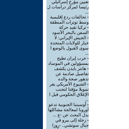
تعيين مؤرخ إسرائيلي
رئيسا لمركز دراسات ل
...
-
تحالفات ردع إقليمية
وسط توترات المنطقة
-
تركيا تقيد حركة
السفن بالبحر الأسود
-
الجيش الإيراني: لا
خيار للولايات المتحدة
سوى القبول بالوضع ا
...
-
حرب إيران تطيح
بمسؤولين في الموساد
-
هانتر بايدن يكشف
تفاصيل صادمة عن
تدهور صحة والده
-
الشيوخ الأمريكي يقر
تمويلا مؤقتا لتجنب
الإغلاق الحكومي قبل ا
...
-
أوسيتيا الجنوبية تدعو
أوروبا لمعالجة مشاكلها
بدل البحث عن -ع ...
-
رحلة إلى بيرو في
جبال سوتشي.. -روزا