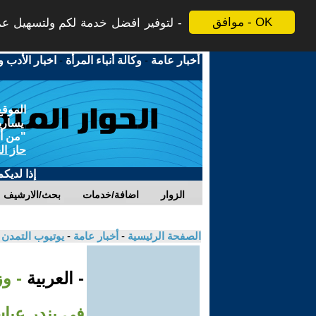
موافق - OK
لتوفير افضل خدمة لكم ولتسهيل عملي
أخبار عامة
-
وكالة أنباء المرأة
-
اخبار الأدب و
الموقع
يسارية
"من أج
حاز ال
إذا لديك
الزوار
اضافة/خدمات
بحث/الارشيف
الصفحة الرئيسية
-
أخبار عامة
-
يوتيوب التمدن
- العربية
في بندر عبا