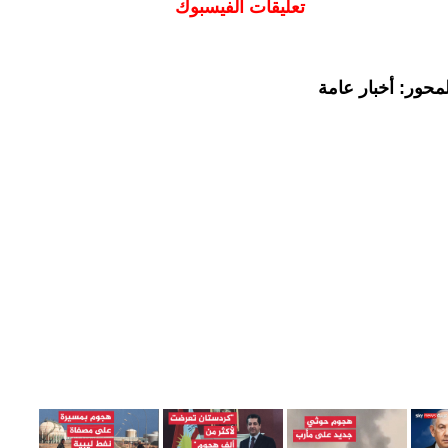
تعليقات الفيسبوك
محور: أخبار عامة