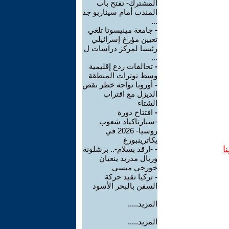
المشترك- تفتح باب
المندب أمام سيناريو جد
...
-
جامعة مينيسوتا تلغي
تعيين مؤرخ إسرائيلي
رئيسا لمركز دراسات ل
...
-
تحالفات ردع إقليمية
وسط توترات المنطقة
-
أوروبا تواجه خطر نقص
الديزل مع اقتراب
الشتاء
-
افتتاح دورة
-سبارتاكياد شعوب
روسيا- 2026 في
يكاترينبورغ
ا
-
-ارقد بسلام-.. برشلونة
وريال مدريد ينعيان
خورخي ميسي
-
تركيا تقيد حركة
السفن بالبحر الأسود
المزيد.....
المزيد.....