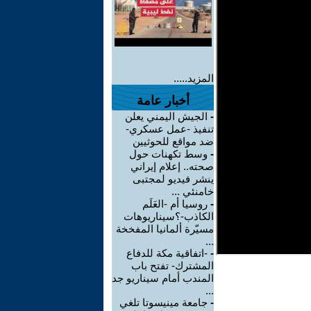
المزيد.....
أخبار عامة
-
الجيش اليمني يعلن
تنفيذ -عمل عسكري-
ضد مواقع للحوثيين
-
وسط تكهنات حول
صحته.. إعلام إيراني
ينشر فيديو لمجتبى
خامنئي ...
-
روسيا أم -العَلَم
الكاذب-؟سيناريوهات
مسيّرة ألمانيا المفخخة
...
-
-اتفاقية مكة للدفاع
المشترك- تفتح باب
المندب أمام سيناريو جد
...
-
جامعة مينيسوتا تلغي