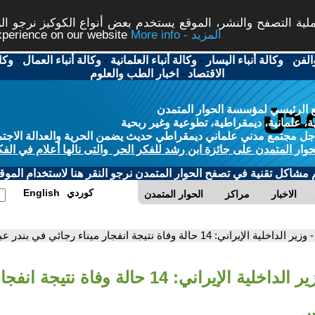
ة التصفح والنشر، الموقع يستخدم بعض أنواع الكوكيز نرجو النق
More info - المزيد
experience on our website
الفن
-
وكالة أنباء اليسار
-
وكالة أنباء العلمانية
-
وكالة أنباء العمال
-
وكا
الاقتصاد
-
اخبار الطب والعلوم
 الرئيسي لمؤسسة الحوار المتمدن
، علمانية، ديمقراطية، تطوعية وغير ربحية
ل مجتمع مدني علماني ديمقراطي حديث يضمن الحرية والعدالة الاجتم
حوار المتمدن على جائزة ابن رشد للفكر الحر والتى نالها أعلام في الفك
م مشاكل تقنية في تصفح الحوار المتمدن نرجو النقر هنا لاستخدام الموقع
كوردي
English
الاخبار
مراكز
الحوار المتمدن
- وزير الداخلية الإيراني: 14 حالة وفاة نتيجة انفجار ميناء رجائي في بندر عباس
- وزير الداخلية الإيراني: 14 حالة وفاة ن
س