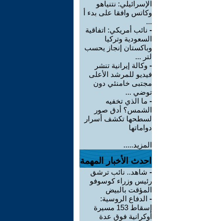
الإسرائيلي: نتنياهو
وكاتس وافقا على بدء أ
...
-
نائب أمريكي: اتفاقية
السعودية وتركيا
وباكستان إنجاز يحسب
لتر ...
-
وكالة إيرانية تنشر
فيديو للمرشد الأعلى
مجتبى خامنئي دون
توضي ...
-
ما الذي تخفيه
الشمس؟ أدق صور
لسطحها تكشف أسرار
دواماتها
المزيد.....
احدث الأخبار المهمة
-
شاهد.. نائب ترشق
رئيس وزراء كوسوفو
المؤقت بالبيض
-
الدفاع الروسية:
إسقاط 153 مسيرة
أوكرانية فوق عدة