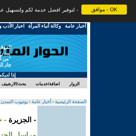
موافق - OK
لتوفير افضل خدمة لكم ولتسهيل عملي
أخبار عامة
-
وكالة أنباء المرأة
-
اخبار الأدب و
الموقع
يسارية
"من أج
حاز ال
إذا لديك
الزوار
اضافة/خدمات
بحث/الارشيف
الصفحة الرئيسية
-
أخبار عامة
-
يوتيوب التمدن
- الجزيرة
- 
مراسل الجزي