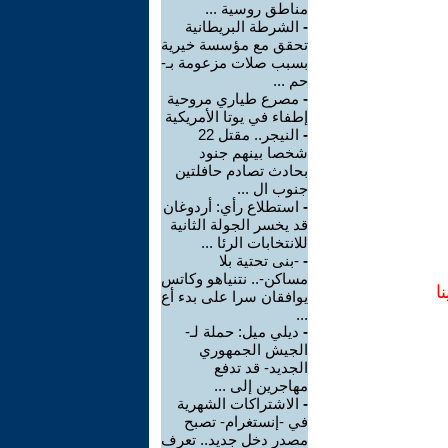
مناطق روسية ...
-
الشرطة البريطانية
تحقق مع مؤسسة خيرية
بسبب صلات مزعومة بـ-
حم ...
-
مصرع طياري مروحية
إطفاء في يوتا الأمريكية
-
النيجر.. مقتل 22
شخصا بينهم جنود
بحادث تصادم حافلتين
جنوب ال ...
-
استطلاع رأي: أردوغان
قد يخسر الجولة الثانية
للانتخابات الرئا ...
-
-بنى تحتية بلا
مساكن-.. نتنياهو وكاتس
ا
يوافقان سرا على بدء أع
...
-
ديلي ميل: حملة لـ-
الجيش الجمهوري
الجديد- قد تدفع
مهاجرين إلى ...
-
الاشتراكات الشهرية
في -إنستغرام- تصبح
مصدر دخل جديد.. تعرف