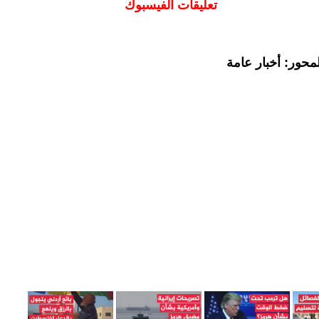
تعليقات الفيسبوك
محور: أخبار عامة