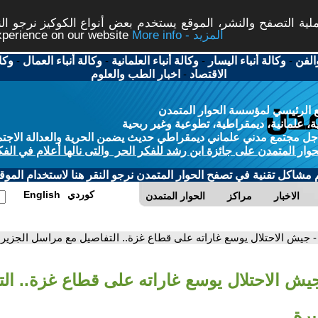
ة التصفح والنشر، الموقع يستخدم بعض أنواع الكوكيز نرجو النق
More info - المزيد
experience on our website
الفن
-
وكالة أنباء اليسار
-
وكالة أنباء العلمانية
-
وكالة أنباء العمال
-
وكا
الاقتصاد
-
اخبار الطب والعلوم
 الرئيسي لمؤسسة الحوار المتمدن
، علمانية، ديمقراطية، تطوعية وغير ربحية
ل مجتمع مدني علماني ديمقراطي حديث يضمن الحرية والعدالة الاجتم
حوار المتمدن على جائزة ابن رشد للفكر الحر والتى نالها أعلام في الفك
م مشاكل تقنية في تصفح الحوار المتمدن نرجو النقر هنا لاستخدام الموقع
كوردي
English
الاخبار
مراكز
الحوار المتمدن
- جيش الاحتلال يوسع غاراته على قطاع غزة.. التفاصيل مع مراسل الجزير
جيش الاحتلال يوسع غاراته على قطاع غزة.. ال
رة