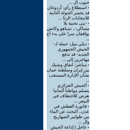
جنوب ال ...
-
استطلاع رأي: أردوغان
قد يخسر الجولة الثانية
للانتخابات الرئا ...
-
-بنى تحتية بلا
مساكن-.. نتنياهو وكاتس
يوافقان سرا على بدء أع
...
-
ديلي ميل: حملة لـ-
الجيش الجمهوري
الجديد- قد تدفع
مهاجرين إلى ...
-
مباشر: اتفاق وشيك
بين إيران وسلطنة عمان
بشأن الإدارة المستقب
...
-
الجيش الجزائري
يتسلم مواطنا ألمانيا
تعرض للاختطاف في
النيجر ...
-
فاتورة العطش في
عدن.. البحث عن الماء
بين طوابير الصهاريج
وال ...
-
عاجل | إذاعة الجيش