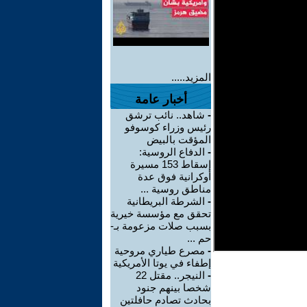
المزيد.....
أخبار عامة
-
شاهد.. نائب ترشق
رئيس وزراء كوسوفو
المؤقت بالبيض
-
الدفاع الروسية:
إسقاط 153 مسيرة
أوكرانية فوق عدة
مناطق روسية ...
-
الشرطة البريطانية
تحقق مع مؤسسة خيرية
بسبب صلات مزعومة بـ-
حم ...
-
مصرع طياري مروحية
إطفاء في يوتا الأمريكية
-
النيجر.. مقتل 22
شخصا بينهم جنود
بحادث تصادم حافلتين