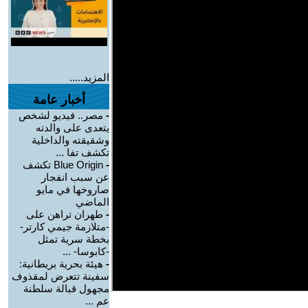
المزيد.....
أخبار عامة
-
مصر.. فيديو لشخص
يتعدى على والدته
وشقيقته والداخلية
تكشف تفا ...
-
Blue Origin تكشف
عن سبب انفجار
صاروخها في مايو
الماضي
-
طهران تراهن على
-متلازمة جيمي كارتر-
بخطة سرية تمثل
-كابوسا- ...
-
هيئة بحرية بريطانية:
سفينة تتعرض لمقذوف
مجهول قبالة سلطنة
عم ...