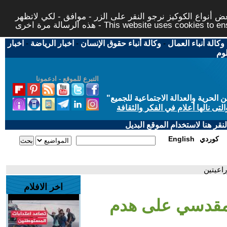
 أنواع الكوكيز نرجو النقر على الزر - موافق - لكي لاتظهر
This website uses cookies to ensure you ge
وكالة أنباء العمال
-
وكالة أنباء حقوق الإنسان
-
اخبار الرياضة
-
اخبار
لوم
التبرع للموقع - ادعمونا
حرية والعدالة الاجتماعية للجميع
"
تى نالها أعلام في الفكر والثقافة
قر هنا لاستخدام الموقع البديل
كوردي
English
اعيتين
اخر الافلام
ر مقدسي على هدم