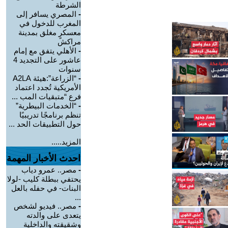
الشرطة
-
المصري يسافر إلى
المغرب للدخول في
معسكرٍ مغلق بمدينة
مراكش
-
الأهلي يتفق مع إمام
عاشور على التجديد 4
سنوات
-
“الزراعة”:هيئة A2LA
الأمريكية تُجدد اعتماد
فرع “متبقيات المب ...
-
“الخدمات البيطرية”
تنظم برنامجًا تدريبيًا
حول التطبيقات الحد ...
المزيد.....
احدث الأخبار المهمة
-
مصر.. عمرو دياب
يحتفي ببطلة كليب -لولا
البنات- في حفله بالعل
...
-
مصر.. فيديو لشخص
يتعدى على والدته
وشقيقته والداخلية