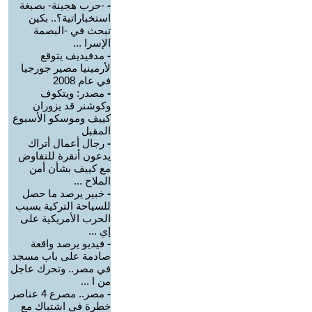
-
-حرب هجينة- بصبغة
استخباراتية؟.. بكين
تبحث في -البصمة
الإسرا ...
-
مدفيديف يتوقع
لأرمينيا مصير جورجيا
في عام 2008
-
مصدر: ويتكوف
وكوشنر قد يزوران
كييف وموسكو الأسبوع
المقبل
-
رجال أعمال أتراك
يدعون أنقرة للتفاوض
مع كييف بشأن أمن
الملاح ...
-
خبير يرصد ما حصل
للسياحة التركية بسبب
الحرب الأمريكية على
إي ...
-
فيديو يرصد واقعة
صادمة على باب مسجد
في مصر.. وتحرك عاجل
من ا ...
-
مصر.. مصرع 4 عناصر
خطرة في اشتباك مع