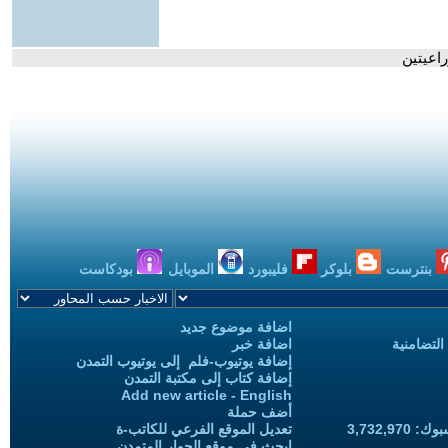
اعيتين
بنترست
بلوكر
فليبورد
الموبايل
بودكاست
اضافة موضوع جديد
التضامنية
اضافة خبر
إضافة يوتيوب-فلم إلى يوتيوب التمدن
إضافة كتاب إلى مكتبة التمدن
Add new article - English
أضف حملة
3,732,97
تعديل الموقع الفرعي للكاتب-ة
ابحث في موقع الحوار المتمدن