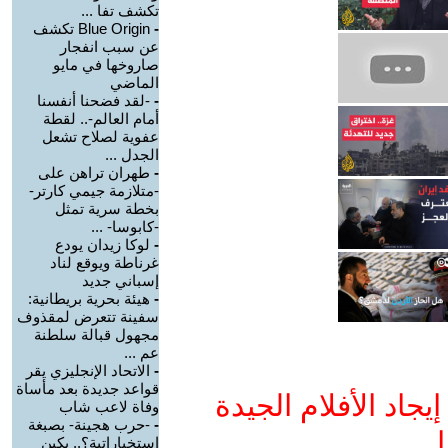
تكشف تفا ...
-
Blue Origin تكشف
عن سبب انفجار
صاروخها في مايو
الماضي
-
-لقد فضحنا أنفسنا
أمام العالم-.. لقطة
عفوية لصلاح تشعل
الجدل ...
-
طهران تراهن على
-متلازمة جيمي كارتر-
بخطة سرية تمثل
-كابوسا- ...
-
لوكا زيدان يودع
غرناطة ويوقع لناد
إسباني جديد
-
هيئة بحرية بريطانية:
سفينة تتعرض لمقذوف
مجهول قبالة سلطنة
عم ...
-
الاتحاد الإنجليزي يقر
قواعد جديدة بعد مأساة
جاد الأفلام الجيدة
وفاة لاعب شاب
-
-حرب هجينة- بصبغة
ا
استخباراتية؟.. بكين