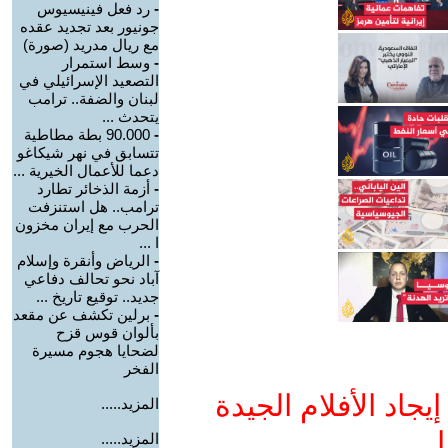
-
رد فعل فينيسيوس
جونيور بعد تجديد عقده
مع ريال مدريد (صورة)
-
وسط استمرار
التصعيد الإسرائيلي في
لبنان والضفة.. ترامب
يتحدث ...
-
90.000 بطة مطاطية
تتسابق في نهر شيكاغو
دعما للأعمال الخيرية ...
-
أزمة الذخائر تطارد
ترامب.. هل استنزفت
الحرب مع إيران مخزون
ا ...
-
الرياض وأنقرة وإسلام
آباد نحو تحالف دفاعي
جديد.. توقيع تاريخ ...
-
برلين تكشف عن مقعد
بألوان قوس قزح
لضحايا هجوم مسيرة
الفخر
جاد الأفلام الجيدة
المزيد.....
ا
المزيد.....