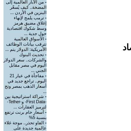
-
من الآبار العالمية إلى
المضخة.. كيف يُسعّر
البنزين في الأردن ...
-
ترمب يلمح لإنهاء
إغلاق مضيق هرمز
وسط شكوك اقتصادية
حول جدية ...
-
الأسواق العالمية
تترقب بيانات الوظائف
اد
الأمريكية: الدولار يتم ...
-
تحديث البنوك
والشركات.. سعر الدولار
اليوم في مصر مقابل
الجني ...
-
مفاجأة في عيار 21
اليوم.. تراجع جديد في
أسعار الذهب بمصر وتح
...
-
شراكة استراتيجية بين
-First Data- و-Tether-
لترميز العقارات ...
-
أسعار خام برنت ترتفع
بنسبة 5%
-
الفاو تحذر.. موجة غلاء
عالمية جديدة على