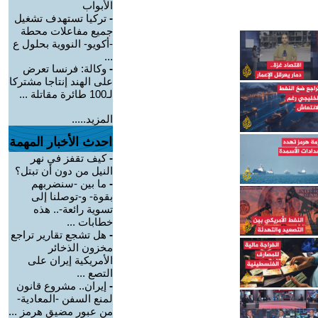
الأبواب
-
تركيا تستهدف تشغيل
جميع مفاعلات محطة
-أكويو- النووية بحلول ع
...
-
وكالة: فرنسا تعرض
على الهند إنتاجا مشتركا
لـ100 طائرة مقاتلة ...
المزيد.....
احدث الأخبار المهمة
-
كيف تقفز في نهر
النيل من دون أن تبتل؟
-
ما بين -سنضربهم
بقوة- و-توصلنا إلى
تسوية رائعة-.. هذه
خطابات ...
-
هل تشجع تقارير تراجع
مخزون الذخائر
الأمريكية إيران على
التصع ...
-
إيران.. مشروع قانون
لمنع السفن -المعادية-
من عبور مضيق هرمز ...