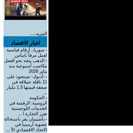
المزيد.....
اخبار الاقتصاد
-
سوريا.. أرقام قياسية
لعمل مرفأ بانياس
-
الذهب يتجه نحو أفضل
مكاسب أسبوعية منذ
يناير 2026
-
-أدنوك- تستحوذ على
11 ناقلة عملاقة في
صفقة قيمتها 1.3 مليار
...
-
الحكومة
الروسية: الرقمنة في
الخدمات اللوجستية
تعزز التجارة ا ...
-
باشينيان يقر باستحالة
عضوية أرمينيا في
الاتحاد الاقتصادي الأ ...