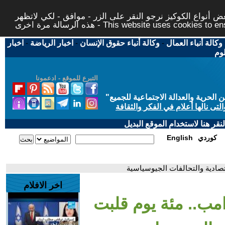
 أنواع الكوكيز نرجو النقر على الزر - موافق - لكي لاتظهر
This website uses cookies to ensure you ge
وكالة أنباء العمال
-
وكالة أنباء حقوق الإنسان
-
اخبار الرياضة
-
اخبار
لوم
التبرع للموقع - ادعمونا
حرية والعدالة الاجتماعية للجميع
"
تى نالها أعلام في الفكر والثقافة
قر هنا لاستخدام الموقع البديل
كوردي
English
تصادية والتحالفات الجيوسياسية
اخر الافلام
رامب.. مئة يوم قلبت