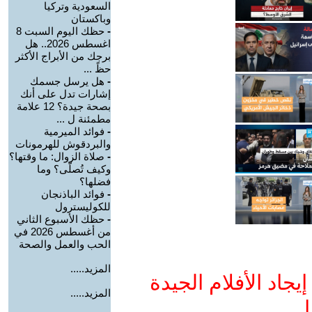
السعودية وتركيا
وباكستان
-
حظك اليوم السبت 8
اغسطس 2026.. هل
برجك من الأبراج الأكثر
حظً ...
-
هل يرسل جسمك
إشارات تدل على أنك
بصحة جيدة؟ 12 علامة
مطمئنة ل ...
-
فوائد الميرمية
والبردقوش للهرمونات
-
صلاة الزوال: ما وقتها؟
وكيف تُصلّى؟ وما
فضلها؟
-
فوائد الباذنجان
للكوليسترول
-
حظك الأسبوع الثاني
من أغسطس 2026 في
الحب والعمل والصحة
المزيد.....
جاد الأفلام الجيدة
المزيد.....
ا