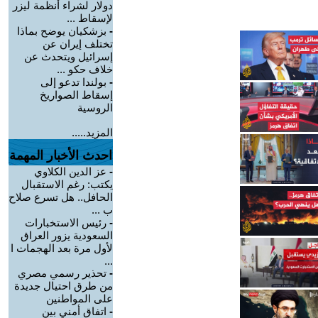
دولار لشراء أنظمة ليزر
لإسقاط ...
-
بزشكيان يوضح بماذا
تختلف إيران عن
إسرائيل ويتحدث عن
خلاف حكو ...
-
بولندا تدعو إلى
إسقاط الصواريخ
الروسية
المزيد.....
احدث الأخبار المهمة
-
عز الدين الكلاوي
يكتب: رغم الاستقبال
الحافل.. هل تسرع صلاح
ب ...
-
رئيس الاستخبارات
السعودية يزور العراق
لأول مرة بعد الهجمات ا
...
-
تحذير رسمي مصري
من طرق احتيال جديدة
على المواطنين
-
اتفاق أمني بين