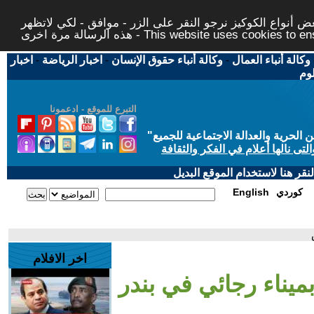
 أنواع الكوكيز نرجو النقر على الزر - موافق - لكي لاتظهر
This website uses cookies to ensure you ge
وكالة أنباء العمال
-
وكالة أنباء حقوق الإنسان
-
اخبار الرياضة
-
اخبار
لوم
التبرع للموقع - ادعمونا
حرية والعدالة الاجتماعية للجميع
"
تى نالها أعلام في الفكر والثقافة
قر هنا لاستخدام الموقع البديل
كوردي
English
اخر الافلام
بميناء رجائي في بندر