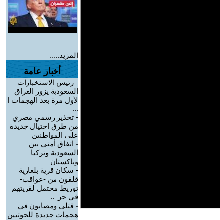
المزيد.....
أخبار عامة
-
رئيس الاستخبارات
السعودية يزور العراق
لأول مرة بعد الهجمات ا
...
-
تحذير رسمي مصري
من طرق احتيال جديدة
على المواطنين
-
اتفاق أمني بين
السعودية وتركيا
وباكستان
-
سكان قرية بلغارية
قلقون من -عواقب-
توريط محتمل لقريتهم
في حر ...
-
قتلى ومصابون في
هجمات جديدة للحوثيين