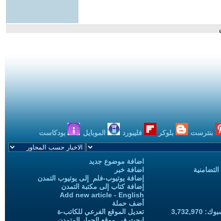
بنترست
بلوكر
فليبورد
الموبايل
بودكاست
اضافة موضوع جديد
التضامنية
اضافة خبر
إضافة يوتيوب-فلم إلى يوتيوب التمدن
إضافة كتاب إلى مكتبة التمدن
Add new article - English
أضف حملة
3,732,97
تعديل الموقع الفرعي للكاتب-ة
ابحث في موقع الحوار المتمدن