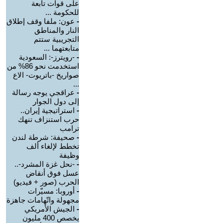
على قوات تابعة
للحكومة ...
-
عون: ملفا وقف إطلاق
النار والمناطق
التجريبية ستتم
متابعتهما ...
-
-رويترز-: السعودية
استخدمت نحو 86% من
صواريخ -باتريوت- الاع
...
-
عراقجي يوجه رسالة
إلى دول الجوار
-
استراتيجية إيران..
حرب استنزاف تنهك
ترامب
-
صحيفة: شرطة لندن
تخطط لإلغاء ألف
وظيفة
-
-نحل غزة المشرد-..
عسل فوق أنقاض
الحرب (صور + فيديو)
-
أوروبا: مسيّرات
مجهولة واتّهامات جاهزة
-
الجيش الأمريكي
يخصص 400 مليون