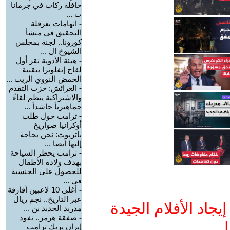
حافلة ركاب في جرمانا
ب ...
-
اتهامات بعرقلة
التحقيق في منشأ
كورونا.. لجنة بمجلس
الشيوخ ال ...
-
هيئة الأدوية تقر أول
لقاح إنفلونزا بتقنية
الحمض النووي الريب ...
-
العرائش: حزب التقدم
والاشتراكية ينظم لقاءً
جماهيرياً حاشداً ...
-
ترامب حول طلب
أوكرانيا صواريخ
باتريوت: نحن بحاجة
إليها أيضا ...
-
ترامب يحظر السياحة
بهدف ولادة الأطفال
للحصول على الجنسية
في ...
-
أغلى 10 لاعبين أفارقة
عبر التاريخ.. نجم ريال
جاد الأفلام الجيدة
مدريد الجديد ين ...
-
صفقة هرمز.. نفوذ
ا
إيران يربك ترامب