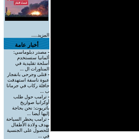
المزيد.....
أخبار عامة
-
مصدر دبلوماسي:
ألمانيا ستستخدم
أسلحة تقليدية في
المناورات ال ...
-
قتلى وجرحى بانفجار
عبوة ناسفة استهدفت
حافلة ركاب في جرمانا
ب ...
-
ترامب حول طلب
أوكرانيا صواريخ
باتريوت: نحن بحاجة
إليها أيضا ...
-
ترامب يحظر السياحة
بهدف ولادة الأطفال
للحصول على الجنسية
في ...