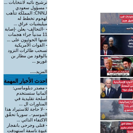
ترشيح نائبه لانتخابات ...
-
مسؤول سعودي
لـCNN: المملكة تتأهب
لهجوم تخطط له
ميليشيات عراق ...
-
-التحالف- يعلن -إصابة
11 مدنياً جراء هجمات
شنها الحوثيون على ...
-
القوات الأمريكية
تسحب طائرات التزود
بالوقود من مطار بن
غوريو ...
المزيد.....
احدث الأخبار المهمة
-
مصدر دبلوماسي:
ألمانيا ستستخدم
أسلحة تقليدية في
المناورات ال ...
-
-لا حاجة للاستيراد هذا
الموسم-.. سوريا تحقّق
الاكتفاء الذاتي ...
-
قتلى وجرحى بانفجار
عبوة ناسفة استهدفت