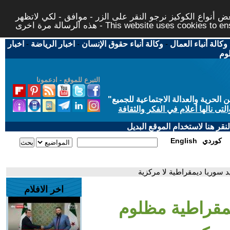
 أنواع الكوكيز نرجو النقر على الزر - موافق - لكي لاتظهر
This website uses cookies to ensure you ge
وكالة أنباء العمال
-
وكالة أنباء حقوق الإنسان
-
اخبار الرياضة
-
اخبار
لوم
التبرع للموقع - ادعمونا
حرية والعدالة الاجتماعية للجميع
"
تى نالها أعلام في الفكر والثقافة
قر هنا لاستخدام الموقع البديل
كوردي
English
د سوريا ديمقراطية لا مركزية
اخر الافلام
يمقراطية مظلوم