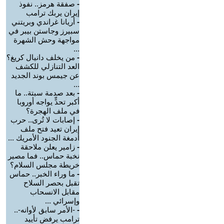
-
صفقة هرمز.. نفوذ
إيران يربك ترامب
-
أريانا غراندي وبريتني
سبيرز وجاستن بيبر في
مواجهة وحش الشهرة
...
-
من يخلف دانيال كريغ؟
العد التنازلي للكشف
عن جيمس بوند الجديد
...
-
بعد صدمة سبتة.. ما
أكبر تحدٍّ يواجه أوروبا
في ملف الهجرة؟
-
إصابات لا تُرى.. حرب
إيران تعيد فتح ملف
أدمغة الجنود الأمريك ...
-
زامير يعلن ملاحقة
نخبة حماس.. فما مصير
خريطة مجلس السلام؟
-
ما وراء الخبر.. حماس
تقبل بحصر السلاح
مقابل الانسحاب
وإسرائي ...
-
-الأمر سابق لأوانه-..
ترامب يرفض تأييد