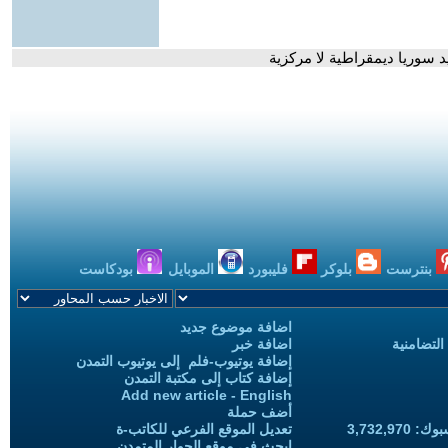
د سوريا ديمقراطية لا مركزية
بنترست
بلوكر
فليبورد
الموبايل
بودكاست
اضافة موضوع جديد
التضامنية
اضافة خبر
إضافة يوتيوب-فلم إلى يوتيوب التمدن
إضافة كتاب إلى مكتبة التمدن
Add new article - English
أضف حملة
3,732,97
تعديل الموقع الفرعي للكاتب-ة
ابحث في موقع الحوار المتمدن