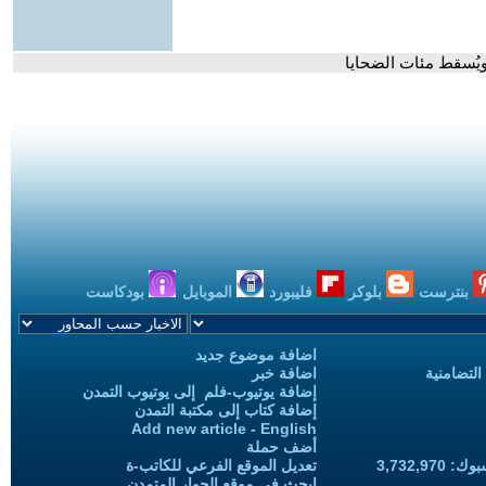
ويُسقط مئات الضحايا
بنترست
بلوكر
فليبورد
الموبايل
بودكاست
اضافة موضوع جديد
التضامنية
اضافة خبر
إضافة يوتيوب-فلم إلى يوتيوب التمدن
إضافة كتاب إلى مكتبة التمدن
Add new article - English
أضف حملة
3,732,97
تعديل الموقع الفرعي للكاتب-ة
ابحث في موقع الحوار المتمدن