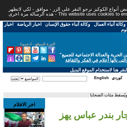
 أنواع الكوكيز نرجو النقر على الزر - موافق - لكي لاتظهر
This website uses cookies to ensure you ge
وكالة أنباء العمال
-
وكالة أنباء حقوق الإنسان
-
اخبار الرياضة
-
اخبار
لوم
التبرع للموقع - ادعمونا
حرية والعدالة الاجتماعية للجميع
"
تى نالها أعلام في الفكر والثقافة
قر هنا لاستخدام الموقع البديل
كوردي
English
ويُسقط مئات الضحايا
اخر الافلام
جار بندر عباس يهز