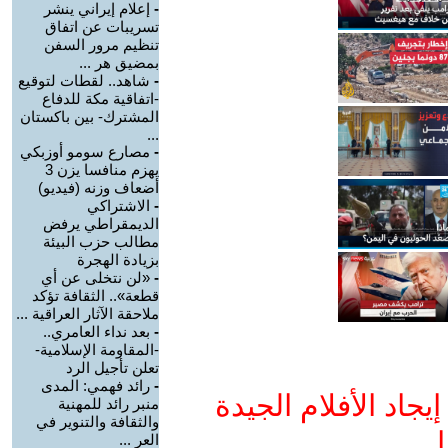
-
إعلام إيراني ينشر
تسريبات عن اتفاق
تنظيم مرور السفن
بمضيق هر ...
-
شاهد.. لقطات لتوقيع
-اتفاقية مكة للدفاع
المشترك- بين باكستان
...
-
مصارع سومو أوزبكي
يهزم منافسا يزن 3
أضعاف وزنه (فيديو)
-
الاشتراكي
الديمقراطي يرفض
مطالب حزب البيئة
بزيادة الهجرة
-
«لن نتخلى عن أي
قطعة».. الثقافة تؤكد
ملاحقة الآثار العراقية ...
-
بعد نداء العامري..
-المقاومة الإسلامية-
تعلن تأجيل الرد
-
رائد فهمي: المدى
جاد الأفلام الجيدة
منبر رائد للمهنية
والثقافة والتنوير في
ا
العر ...