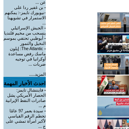
عن ...
-
بن غفير ردا على
-نيويورك تايمز-: يمكنهم
الاستمرار في تشويهنا
...
-
الجيش الإسرائيلي
ينسحب من مخيم قلنديا
-
أبوظبي تحتفي بموسم
النخيل والتمور
-
The Atlantic: إيلون
ماسك رفض مساعدة
أوكرانيا في توجيه
ضربات ...
المزيد.....
احدث الأخبار المهمة
-
فايننشال تايمز:
الحصار الأمريكي يشل
صادرات النفط الإيرانية
م ...
-
سيدة بعمر 97 عامًا
تحطم الرقم القياسي
لأكبر امرأة تمشي على
ج ...