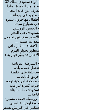
-
لواء سعودي يملك 32
عامًا من الخبرة.. ماذا
نعرف عن قائد التحا ...
-
مدريد في ورطة ..
أطفال مهاجرون يبيتون
في شوارع سبتة
-
الجيش الروسي
يستهدف في البحر
الأسود سفينتين تحملان
معدات عسك ...
-
اكتشاف نظام مائي
متطور بجوار الهرم
الأحمر قد يغيّر فهم بناء
...
-
الشرطة اليونانية
تعتقل عمدة بلدة
ساحلية على خلفية
حريق غابات ...
-
محكمة أمريكية توجه
ضربة كبيرة لترامب
تستهدف حلمه ببناء
قاعة ...
-
روسيا.. قصف مسيرة
جوية أوكرانية لمبنى
سكني في كيرتش يسفر