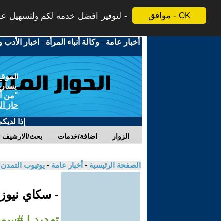
موافق - OK
لتوفير افضل خدمة لكم ولتسهيل عملي
أخبار عامة
-
وكالة أنباء المرأة
-
اخبار الأدب و
الموقع
يسارية
"من أج
حاز ال
إذا لديك
الزوار
اضافة/خدمات
بحث/الارشيف
الصفحة الرئيسية
-
أخبار عامة
-
يوتيوب التمدن
- سكاي نيوز
تهديد | #سو