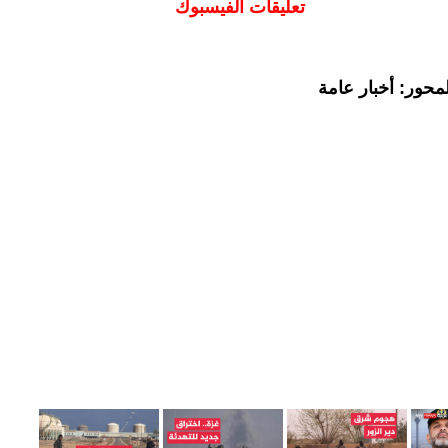
تعليقات الفيسبوك
محور: أخبار عامة