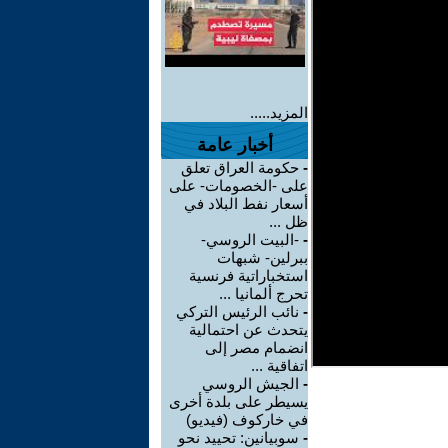
المزيد.....
أخبار عامة
-
حكومة العراق تعلق
على -الخصومات- على
أسعار نفط البلاد في
ظل ...
-
-البيت الروسي-
ببرلين- شبهات
استخباراتية فرنسية
تحرج ألمانيا ...
-
نائب الرئيس التركي
يتحدث عن احتمالية
انضمام مصر إلى
اتفاقية ...
-
الجيش الروسي
يسيطر على بلدة أخرى
في خاركوف (فيديو)
-
سوبيانين: تحييد نحو