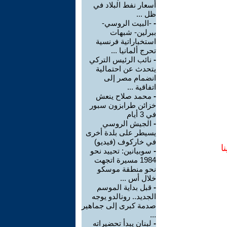
أسعار نفط البلاد في
ظل ...
-
-البيت الروسي-
ببرلين- شبهات
استخباراتية فرنسية
تحرج ألمانيا ...
-
نائب الرئيس التركي
يتحدث عن احتمالية
انضمام مصر إلى
اتفاقية ...
-
محمد صلاح ينعش
خزائن طرابزون سبور
في 3 أيام
-
الجيش الروسي
يسيطر على بلدة أخرى
في خاركوف (فيديو)
ا
-
سوبيانين: تحييد نحو
1984 مسيرة اتجهت
نحو منطقة موسكو
خلال أس ...
-
قبل بداية الموسم
الجديد.. رونالدو يوجه
صدمة كبرى إلى جماهير
...
-
لبنان يبدأ تحضيراته