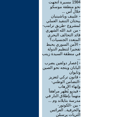
1984 مسيرة اتجهت
نحو منطقة موسكو
خلال أس ...
-
علييف وباشينيان
يبحثان التنفيذ العملي
لمشروع -طريق ترامب-
-
من عبد الله الشهري
قائد التحالف البحري
المتعدد الجنسيات؟
-
الأمن السوري يحبط
تفجيرا لتنظيم الدولة
في منطقة السيدة زينب
...
-
إعصار دولفين يضرب
اليابان ويتجه نحو الصين
وتايوان
-
قانون تركي لتعزيز
-التضامن الوطني-
وإنهاء الإرهاب
-
فيديو يُظهر مراهقاً
متهماً بإطلاق النار في
مدرسة بتايلاند وم ...
-
بين -الكوتور-
والحرفية.. العرائس
الثريات يرسمْن