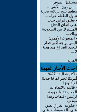
مستقبل الموض ...
-
-من دون ملابس-..
مطعم يُتيح لزبائنه تجربة
تناول الطعام عراة ...
-
تعليق إيراني جديد
على اتفاق الدفاع
المشترك بين السعودية
وباك ...
-
المبعوث الأممي:
اليمن يواجه أكبر خطر
لتجدد الصراع منذ هدنة
2 ...
المزيد.....
احدث الأخبار المهمة
-
أكثر فعالية بـ27%..
أمريكا تُجيز لقاحًا جديدًا
للإنفلونزا
-
قائمة بالاتحادات
المعارضة والمؤيدة
لرئيس -فيفا-.. وهذا
موقف ...
-
حكومة العراق تعلق
على -الخصومات- على