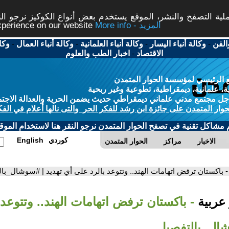
ة التصفح والنشر، الموقع يستخدم بعض أنواع الكوكيز نرجو النق
More info - المزيد
experience on our website
الفن
-
وكالة أنباء اليسار
-
وكالة أنباء العلمانية
-
وكالة أنباء العمال
-
وكا
الاقتصاد
-
اخبار الطب والعلوم
 الرئيسي لمؤسسة الحوار المتمدن
، علمانية، ديمقراطية، تطوعية وغير ربحية
ل مجتمع مدني علماني ديمقراطي حديث يضمن الحرية والعدالة الاجتم
حوار المتمدن على جائزة ابن رشد للفكر الحر والتى نالها أعلام في الفك
م مشاكل تقنية في تصفح الحوار المتمدن نرجو النقر هنا لاستخدام الموقع
كوردي
English
الاخبار
مراكز
الحوار المتمدن
- باكستان ترفض اتهامات الهند.. وتتوعد بالرد على أي تهديد | #سوشال_با
 عربية
- باكستان ترفض اتهامات الهند.. وتتوعد
شال_بالتفصيل