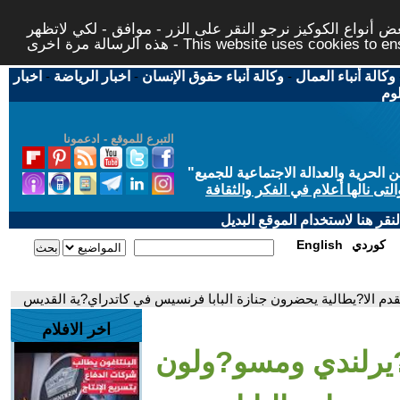
 أنواع الكوكيز نرجو النقر على الزر - موافق - لكي لاتظهر
This website uses cookies to ensure you ge
وكالة أنباء العمال
-
وكالة أنباء حقوق الإنسان
-
اخبار الرياضة
-
اخبار
لوم
التبرع للموقع - ادعمونا
حرية والعدالة الاجتماعية للجميع
"
تى نالها أعلام في الفكر والثقافة
قر هنا لاستخدام الموقع البديل
كوردي
English
دم الا?يطالية يحضرون جنازة البابا فرنسيس في كاتدراي?ية القديس
اخر الافلام
?يرلندي ومسو?ولون