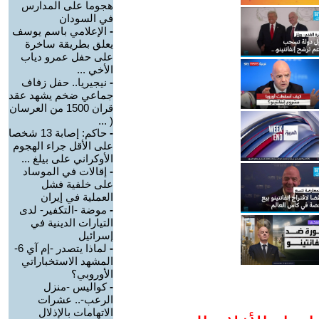
هجوما على المدارس
في السودان
-
الإعلامي باسم يوسف
يعلق بطريقة ساخرة
على حفل عمرو دياب
الأخي ...
-
نيجيريا.. حفل زفاف
جماعي ضخم يشهد عقد
قران 1500 من العرسان
( ...
-
حاكم: إصابة 13 شخصا
على الأقل جراء الهجوم
الأوكراني على بيلغ ...
-
إقالات في الموساد
على خلفية فشل
العملية في إيران
-
موضة -التكفير- لدى
التيارات الدينية في
إسرائيل
-
لماذا يتصدر -إم آي 6-
المشهد الاستخباراتي
الأوروبي؟
-
كواليس -منزل
الرعب-.. عشرات
الاتهامات بالإذلال