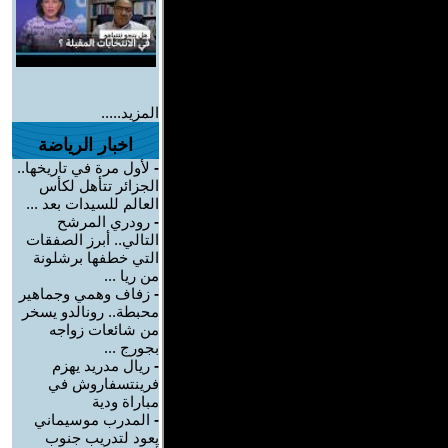
المزيد.....
اخبار الرياضة
-
لأول مرة في تاريخها..
الجزائر تتأهل لكأس
العالم للسيدات بعد ...
-
رودري المرشح
التالي.. أبرز الصفقات
التي خطفها برشلونة
من ريا ...
-
زفاف وهمي وجماهير
محبطة.. رونالدو يسخر
من شائعات زواجه
بجورج ...
-
ريال مدريد يهزم
فرينتسفاروش في
مباراة ودية
-
المدرب موسيماني
يعود لتدريب جنوب