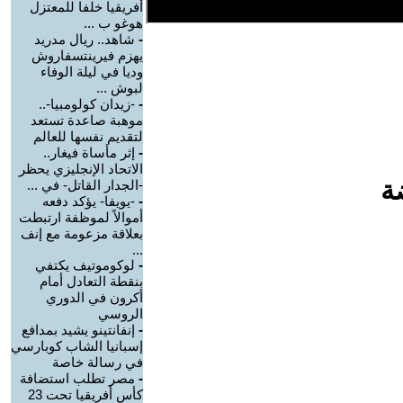
أفريقيا خلفا للمعتزل
هوغو ب ...
-
شاهد.. ريال مدريد
يهزم فيرينتسفاروش
وديا في ليلة الوفاء
لبوش ...
-
-زيدان كولومبيا-..
موهبة صاعدة تستعد
لتقديم نفسها للعالم
-
إثر مأساة فيغار..
الاتحاد الإنجليزي يحظر
ة
-الجدار القاتل- في ...
-
-يويفا- يؤكد دفعه
أموالاً لموظفة ارتبطت
بعلاقة مزعومة مع إنف
...
-
لوكوموتيف يكتفي
بنقطة التعادل أمام
أكرون في الدوري
الروسي
-
إنفانتينو يشيد بمدافع
إسبانيا الشاب كوبارسي
في رسالة خاصة
-
مصر تطلب استضافة
كأس أفريقيا تحت 23