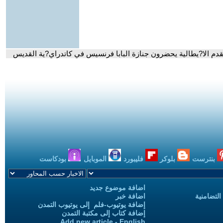
دم الا?يطالية يحضرون جنازة البابا فرنسيس في كاتدراي?ية القديس
بنترست
بلوكر
فليبورد
الموبايل
بودكاست
اضافة موضوع جديد
التضامنية
اضافة خبر
إضافة يوتيوب-فلم إلى يوتيوب التمدن
إضافة كتاب إلى مكتبة التمدن
Add new article - English