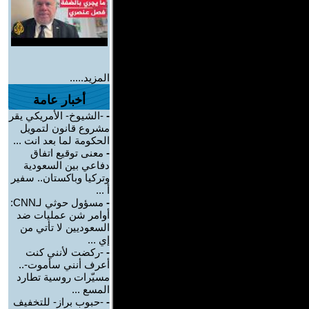
المزيد.....
أخبار عامة
-
-الشيوخ- الأمريكي يقر
مشروع قانون لتمويل
الحكومة لما بعد انت ...
-
معنى توقيع اتفاق
دفاعي بين السعودية
وتركيا وباكستان.. سفير
أ ...
-
مسؤول حوثي لـCNN:
أوامر شن عمليات ضد
السعوديين لا تأتي من
إي ...
-
-ركضت لأنني كنت
أعرف أنني سأموت-..
مسيّرات روسية تطارد
المسع ...
-
-حبوب براز- للتخفيف