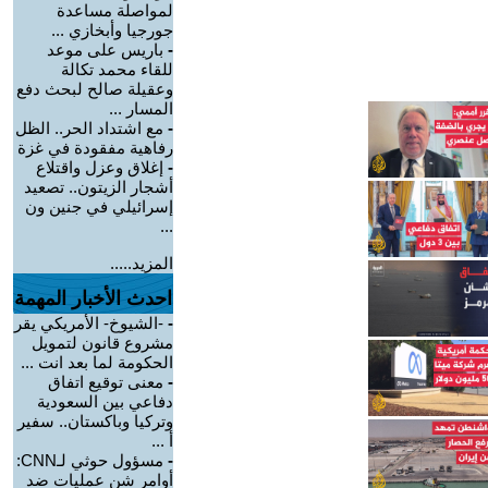
لمواصلة مساعدة
جورجيا وأبخازي ...
-
باريس على موعد
للقاء محمد تكالة
وعقيلة صالح لبحث دفع
المسار ...
-
مع اشتداد الحر.. الظل
رفاهية مفقودة في غزة
-
إغلاق وعزل واقتلاع
أشجار الزيتون.. تصعيد
إسرائيلي في جنين ون
...
المزيد.....
احدث الأخبار المهمة
-
-الشيوخ- الأمريكي يقر
مشروع قانون لتمويل
الحكومة لما بعد انت ...
-
معنى توقيع اتفاق
دفاعي بين السعودية
وتركيا وباكستان.. سفير
أ ...
-
مسؤول حوثي لـCNN:
أوامر شن عمليات ضد