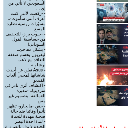
السعوديين لا تأتي من
إي ...
-
-ركضت لأنني كنت
أعرف أنني سأموت-..
مسيّرات روسية تطارد
المسع ...
-
-حبوب براز- للتخفيف
من حساسية الفول
السوداني!
-
بشكل مفاجئ..
ليفربول يحسم صفقة
التعاقد مع لاعب
برشلونة
-
Asus تعلن عن أحدث
شاشاتها لمحبي ألعاب
الفيديو
-
اكتشاف أثري نادر في
سردينيا.. -مقبرة
العمالقة- بتصميم غير
مس ...
-
حقن -مانجارو- تظهر
تأثيرا وقائيا ضد حالة
صحية مهددة للحياة
-
لماذا حدة البصر
الجيدة لا تدل بالضرورة