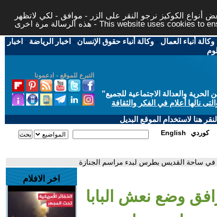
 أنواع الكوكيز نرجو النقر على الزر - موافق - لكي لاتظهر
This website uses cookies to ensure you ge
وكالة أنباء العمال
-
وكالة أنباء حقوق الإنسان
-
اخبار الرياضة
-
اخبار
لوم
التبرع للموقع - ادعمونا
حرية والعدالة الاجتماعية للجميع
"
تى نالها أعلام في الفكر والثقافة
قر هنا لاستخدام الموقع البديل
كوردي
English
س في ساحة القديس بطرس لبدء مراسم الجنازة
اخر الافلام
افق وضع نعش البابا