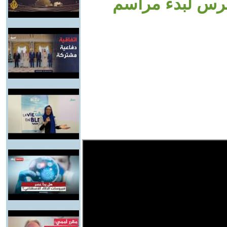
س لبدء مراسم