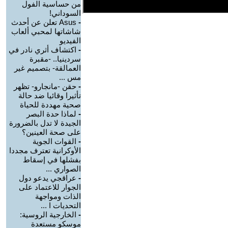
من حساسية الفول
السوداني!
-
Asus تعلن عن أحدث
شاشاتها لمحبي ألعاب
الفيديو
-
اكتشاف أثري نادر في
سردينيا.. -مقبرة
العمالقة- بتصميم غير
مس ...
-
حقن -مانجارو- تظهر
تأثيرا وقائيا ضد حالة
صحية مهددة للحياة
-
لماذا حدة البصر
الجيدة لا تدل بالضرورة
على صحة العينين؟
-
القوات الجوية
الأوكرانية تعترف مجددا
بفشلها في إسقاط
الصواري ...
-
عراقجي يدعو دول
الجوار للاعتماد على
الذات ومواجهة
التحديات ا ...
-
الخارجية الروسية:
موسكو مستعدة