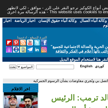
 أنواع الكوكيز نرجو النقر على الزر - موافق - لكي لاتظهر
This website uses cookies to ensure you ge
وكالة أنباء العمال
-
وكالة أنباء حقوق الإنسان
-
اخبار الرياضة
-
اخبار
لوم
التبرع للموقع - ادعمونا
حرية والعدالة الاجتماعية للجميع
"
تى نالها أعلام في الفكر والثقافة
قر هنا لاستخدام الموقع البديل
كوردي
English
 اتصل بي ونُجري مفاوضات بشأن الرسوم الجمركية
اخر الافلام
الد ترمب: الرئيس