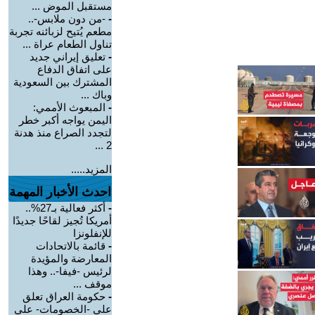
مستقبل الموض ...
-
-من دون ملابس-..
مطعم يُتيح لزبائنه تجربة
تناول الطعام عراة ...
-
تعليق إيراني جديد
على اتفاق الدفاع
المشترك بين السعودية
وباك ...
-
المبعوث الأممي:
اليمن يواجه أكبر خطر
لتجدد الصراع منذ هدنة
2 ...
المزيد.....
احدث الأخبار المهمة
-
أكثر فعالية بـ27%..
أمريكا تُجيز لقاحًا جديدًا
للإنفلونزا
-
قائمة بالاتحادات
المعارضة والمؤيدة
لرئيس -فيفا-.. وهذا
موقف ...
-
حكومة العراق تعلق
على -الخصومات- على