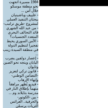
1984 مسيرة اتجهت
نحو منطقة موسكو
خلال أس ...
-
علييف وباشينيان
يبحثان التنفيذ العملي
لمشروع -طريق ترامب-
-
من عبد الله الشهري
قائد التحالف البحري
المتعدد الجنسيات؟
-
الأمن السوري يحبط
تفجيرا لتنظيم الدولة
في منطقة السيدة زينب
...
-
إعصار دولفين يضرب
اليابان ويتجه نحو الصين
وتايوان
-
قانون تركي لتعزيز
-التضامن الوطني-
وإنهاء الإرهاب
-
فيديو يُظهر مراهقاً
متهماً بإطلاق النار في
مدرسة بتايلاند وم ...
-
بين -الكوتور-
والحرفية.. العرائس
الثريات يرسمْن