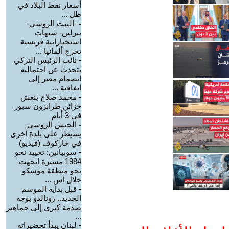
أسعار نفط البلاد في
ظل ...
-
-البيت الروسي-
ببرلين- شبهات
استخباراتية فرنسية
تحرج ألمانيا ...
-
نائب الرئيس التركي
يتحدث عن احتمالية
انضمام مصر إلى
اتفاقية ...
-
محمد صلاح ينعش
خزائن طرابزون سبور
في 3 أيام
-
الجيش الروسي
يسيطر على بلدة أخرى
في خاركوف (فيديو)
-
سوبيانين: تحييد نحو
1984 مسيرة اتجهت
نحو منطقة موسكو
خلال أس ...
-
قبل بداية الموسم
الجديد.. رونالدو يوجه
صدمة كبرى إلى جماهير
...
-
لبنان يبدأ تحضيراته