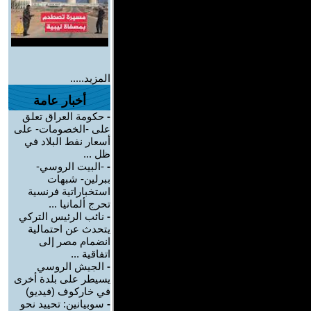
المزيد.....
أخبار عامة
-
حكومة العراق تعلق
على -الخصومات- على
أسعار نفط البلاد في
ظل ...
-
-البيت الروسي-
ببرلين- شبهات
استخباراتية فرنسية
تحرج ألمانيا ...
-
نائب الرئيس التركي
يتحدث عن احتمالية
انضمام مصر إلى
اتفاقية ...
-
الجيش الروسي
يسيطر على بلدة أخرى
في خاركوف (فيديو)
-
سوبيانين: تحييد نحو