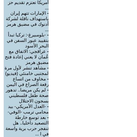
أمريكا تعتزم تقديم حز
...
-
الإمارات تتهم إيران
باستهداف ناقلة لشركة
أدنوك في مضيق هرمز
...
-
-بلومبيرغ-: تركيا تبدأ
بتقييد عبور السفن في
البحر الأسود
-
عراقجي: الاتفاق مع
عُمان لا يعني إعادة فتح
مضيق هرمز
-
مشاهد تنشر لأول مرة
لمجتبى خامنئي (فيديو)
-
مخاوف من اتساع
رقعة الصراع في اليمن
-
لم يكن مريضا.. تدهور
صحة طفل فلسطيني
بسجون الاحتلال
-
-العدل الأمريكي- بيد
محامي ترمب -الوفي-
-
بعد توسع خارطة
التصعيد داخليا.. هل
تنفجر حرب برية واسعة
في ا ...