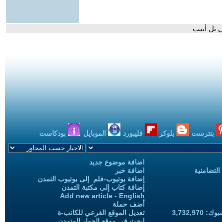
 تل أبيب
بنترست
بلوكر
فليبورد
الموبايل
بودكاست
اضافة موضوع جديد
التضامنية
اضافة خبر
إضافة يوتيوب-فلم إلى يوتيوب التمدن
إضافة كتاب إلى مكتبة التمدن
Add new article - English
أضف حملة
3,732,97
تعديل الموقع الفرعي للكاتب-ة
ابحث في موقع الحوار المتمدن