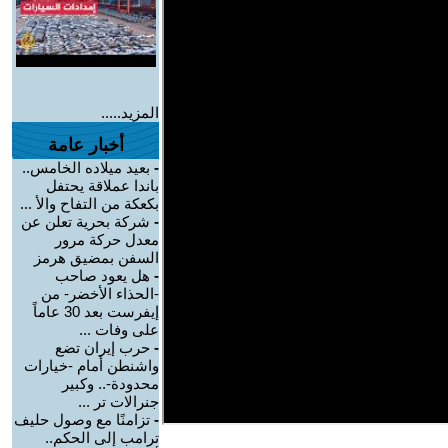
المزيد.....
أخبار عامة
-
بعيد ميلاده الخامس..
باندا عملاقة يحتفل
بكعكة من التفاح والأ ...
-
شركة بحرية تعلن عن
معدل حركة مرور
السفن بمضيق هرمز
-
هل يعود صاحب
-الحذاء الأخضر- من
إيفرست بعد 30 عاماً
على وفات ...
-
حرب إيران تضع
واشنطن أمام -خيارات
محدودة-.. وكبير
جنرالات تر ...
-
تزامنًا مع وصول حليف
ترامب إلى الحكم..