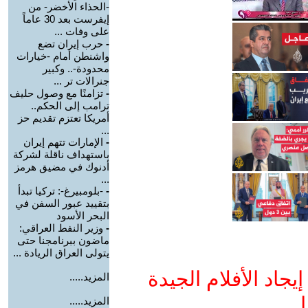
-الحذاء الأخضر- من
إيفرست بعد 30 عاماً
على وفات ...
-
حرب إيران تضع
واشنطن أمام -خيارات
محدودة-.. وكبير
جنرالات تر ...
-
تزامنًا مع وصول حليف
ترامب إلى الحكم..
أمريكا تعتزم تقديم حز
...
-
الإمارات تتهم إيران
باستهداف ناقلة لشركة
أدنوك في مضيق هرمز
...
-
-بلومبيرغ-: تركيا تبدأ
بتقييد عبور السفن في
البحر الأسود
-
وزير النفط العراقي:
ماضون ببرنامجنا حتى
يتولى العراق الريادة ...
جاد الأفلام الجيدة
المزيد.....
ا
المزيد.....