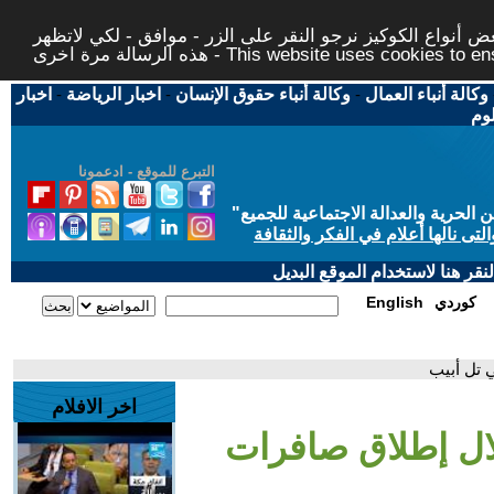
 أنواع الكوكيز نرجو النقر على الزر - موافق - لكي لاتظهر
This website uses cookies to ensure you ge
وكالة أنباء العمال
-
وكالة أنباء حقوق الإنسان
-
اخبار الرياضة
-
اخبار
لوم
التبرع للموقع - ادعمونا
حرية والعدالة الاجتماعية للجميع
"
تى نالها أعلام في الفكر والثقافة
قر هنا لاستخدام الموقع البديل
كوردي
English
 تل أبيب
اخر الافلام
لال إطلاق صافرات