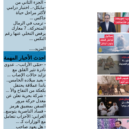
-
الجزء الثاني من
-مايكل-.. اختبار درامي
لأكثر مراحل حياة
جاكس ...
-
ترمب في الرمال
المتحركة.. 7 معارك
يرفض التخلي عنها رغم
النكس ...
المزيد.....
احدث الأخبار المهمة
-
-حمّى الأرانب-.. عدوى
نادرة تثير القلق مع
تزايد حالات الإصاب ...
-
بعيد ميلاده الخامس..
باندا عملاقة يحتفل
بكعكة من التفاح والأ ...
-
شركة بحرية تعلن عن
معدل حركة مرور
السفن بمضيق هرمز
-
فساد الناصرية يتوسع..
الغرابي: الأحزاب تتعامل
مع الوزارات كـ ...
-
هل يعود صاحب