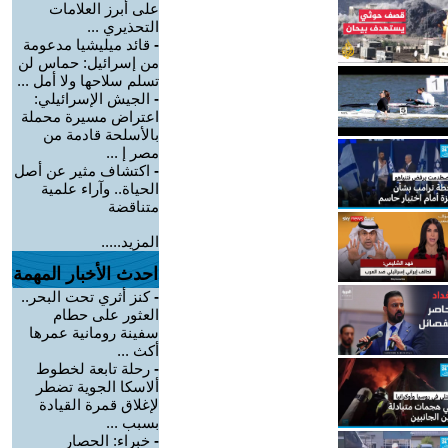
على أبرز العلامات
التحذيري ...
-
قائد ميليشيا مدعومة
من إسرائيل: حماس لن
تسلم سلاحها ولا أمل ...
-
الجيش الإسرائيلي:
اعتراض مسيرة محملة
بالأسلحة قادمة من
مصر إ ...
-
اكتشاف مثير عن أصل
الحياة.. وآراء علمية
متناقضة
المزيد.....
احدث الأخبار المهمة
-
كنز أثري تحت البحر..
العثور على حطام
سفينة رومانية عمرها
أكث ...
-
رحلة تابعة لخطوط
ألاسكا الجوية تضطر
لإغلاق قمرة القيادة
بسبب ...
-
خبراء: الحصار