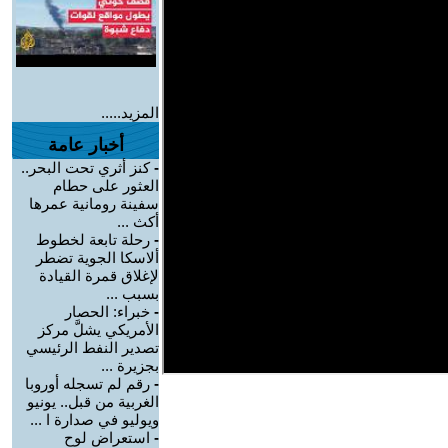
المزيد.....
أخبار عامة
-
كنز أثري تحت البحر..
العثور على حطام
سفينة رومانية عمرها
أكث ...
-
رحلة تابعة لخطوط
ألاسكا الجوية تضطر
لإغلاق قمرة القيادة
بسبب ...
-
خبراء: الحصار
الأمريكي يشلَّ مركز
تصدير النفط الرئيسي
بجزيرة ...
-
رقم لم تسجله أوروبا
الغربية من قبل.. يونيو
ويوليو في صدارة ا ...
-
استعراض لوح