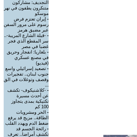
التجديف: مشاركون
متنكرون يطفون في نهر
موسكو
-
إيران تعتزم فرض
رسوم على مرور السفن
عبر مضيق هرمز
-
-قبلة الشارع المريبة-..
سر المقطع الذي فجر
غضبا في مصر
-
بلغاريا: انفجار وحريق
في مصنع عسكري
(فيديو)
-
تصعيد إسرائيلي واسع
جنوب لبنان.. تفجيرات
وقصف وتوغلات في الق
...
-
-كلاشنيكوف- تكشف
عن أحدث مسيرة
تكتيكية بمدى يتجاوز
100 كم
-
الحر ومشروبات
الطاقة.. مزيج قد يرفع
ضغط الدم ويهدد القلب
-
رائحة الجسم قد
تكشف أمراضا.. تعرف