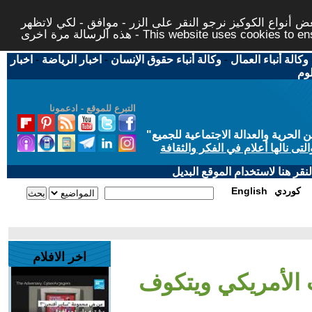
 أنواع الكوكيز نرجو النقر على الزر - موافق - لكي لاتظهر
This website uses cookies to ensure you ge
وكالة أنباء العمال
-
وكالة أنباء حقوق الإنسان
-
اخبار الرياضة
-
اخبار
لوم
التبرع للموقع - ادعمونا
حرية والعدالة الاجتماعية للجميع
"
تى نالها أعلام في الفكر والثقافة
قر هنا لاستخدام الموقع البديل
كوردي
English
اخر الافلام
ث الأمريكي ويتكوف