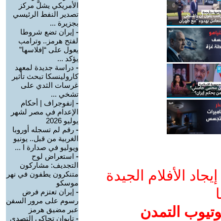
الأمريكي يشلَّ مركز
تصدير النفط الرئيسي
بجزيرة ...
-
إيران تضع شروطا
لفتح هرمز.. وترامب
يعول على “إفلاسها”
يؤكد ...
-
دراسة جديدة لمعهد
كارولينسكا تبحث تأثير
غرسات الثدي على
تشخي ...
-
إنفوجراف | أحكام
الإعدام في مصر لشهر
يوليو 2026
-
رقم لم تسجله أوروبا
الغربية من قبل.. يونيو
ويوليو في صدارة ا ...
-
استعراض لوح
التجديف: مشاركون
جاد الأفلام الجيدة
متنكرون يطفون في نهر
موسكو
ا
-
إيران تعتزم فرض
رسوم على مرور السفن
وتيوب التمدن
عبر مضيق هرمز
-
تايوان تحاكي التصدي