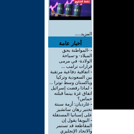
المزيد.....
أخبار عامة
-
-المواطنة بحق
الميلاد- و-سياحة
الولادة- في مرمى
قرارات ترامب ...
-
اتفاقية دفاعية مرتقبة
بين السعودية وتركيا
وباكستان وسط توترا ...
-
لماذا رفضت إسرائيل
اتفاق غزة بينما قبلته
حماس؟
-
غارديان: أزمة سبتة
تختبر رهان سانشيز
على إسبانيا المستقلة
-
اليويفا يقول إن
المقاطعة قد تستمر
والاتحاد الإنجليزي