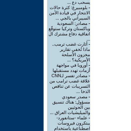
يسحب دع ...
-
بلومبيرغ: كثرة حالات
الانتحار في قيادة الأمن
السيبراني بالجي ...
-
مصادر: السعودية
وباكستان وتركيا ستوقّع
اتفاقية دفاع مشترك ال
...
-
أثارت غضب ترمب..
ماذا تُخفي تقارير
مخزون الأسلحة
الأمريكية؟ ...
-
أوروبا في مواجهة
أزمات تهدد مستقبلها
-
مصادر تفسر لـCNN
علاقة غضب ترامب من
التسريبات عن تناقص
الذخا ...
-
مصدر سعودي
مسؤول: هناك تنسيق
بين الحوثيين
والميليشيات العراق ...
-
علماء -ستانفورد-
يبتكرون فيروسات
اصطناعية باستخدام