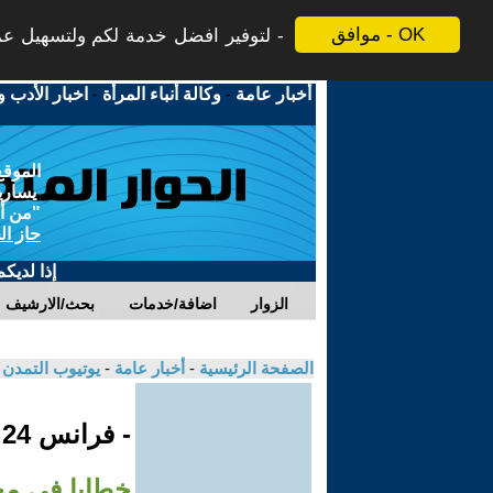
موافق - OK
لتوفير افضل خدمة لكم ولتسهيل عملي
أخبار عامة
-
وكالة أنباء المرأة
-
اخبار الأدب و
الموقع
يسارية
"من أج
حاز ال
إذا لديك
الزوار
اضافة/خدمات
بحث/الارشيف
الصفحة الرئيسية
-
أخبار عامة
-
يوتيوب التمدن
- فرانس 24
خطابا في م