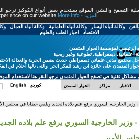
ة التصفح والنشر، الموقع يستخدم بعض أنواع الكوكيز نرجو النق
More info - المزيد
experience on our website
الفن
-
وكالة أنباء اليسار
-
وكالة أنباء العلمانية
-
وكالة أنباء العمال
-
وكا
الاقتصاد
-
اخبار الطب والعلوم
 الرئيسي لمؤسسة الحوار المتمدن
، علمانية، ديمقراطية، تطوعية وغير ربحية
ل مجتمع مدني علماني ديمقراطي حديث يضمن الحرية والعدالة الاجتم
حوار المتمدن على جائزة ابن رشد للفكر الحر والتى نالها أعلام في الفك
م مشاكل تقنية في تصفح الحوار المتمدن نرجو النقر هنا لاستخدام الموقع
كوردي
English
الاخبار
مراكز
الحوار المتمدن
- وزير الخارجية السوري يرفع علم بلاده الجديد ويلقي خطابا في مجلس الأ
- وزير الخارجية السوري يرفع علم بلاده الجدي
جلس الأمن