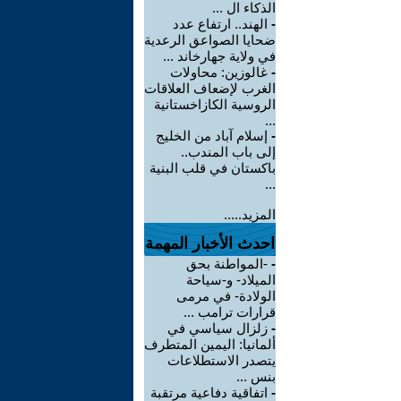
الذكاء ال ...
-
الهند.. ارتفاع عدد
ضحايا الصواعق الرعدية
في ولاية جهارخاند ...
-
غالوزين: محاولات
الغرب لإضعاف العلاقات
الروسية الكازاخستانية
...
-
إسلام آباد من الخليج
إلى باب المندب..
باكستان في قلب البنية
...
المزيد.....
احدث الأخبار المهمة
-
-المواطنة بحق
الميلاد- و-سياحة
الولادة- في مرمى
قرارات ترامب ...
-
زلزال سياسي في
ألمانيا: اليمين المتطرف
يتصدر الاستطلاعات
بنس ...
-
اتفاقية دفاعية مرتقبة