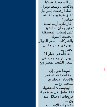
بين السعودية وتركيا
وباكستان وسط توترا ...
-
لماذا رفضت إسرائيل
اتفاق غزة بينما قبلته
حماس؟
-
غارديان: أزمة سبتة
تختبر رهان سانشيز
على إسبانيا المستقلة
-
تحديث البنوك
والشركات.. سعر الدولار
اليوم في مصر مقابل
الجني ...
-
مفاجأة في عيار 21
اليوم.. تراجع جديد في
أسعار الذهب بمصر وتح
...
ا
-
اليويفا يقول إن
المقاطعة قد تستمر
والاتحاد الإنجليزي
يسحب دع ...
-
اليونيسف: استشهاد
300 طفل في غزة جراء
خروقات الاحتلال منذ
وق ...
-
عشرات الإصابات