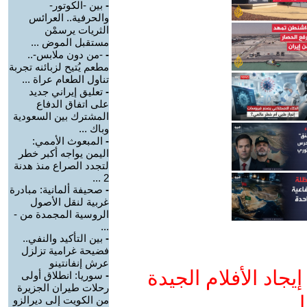
-
بين -الكوتور-
والحرفية.. العرائس
الثريات يرسمْن
مستقبل الموض ...
-
-من دون ملابس-..
مطعم يُتيح لزبائنه تجربة
تناول الطعام عراة ...
-
تعليق إيراني جديد
على اتفاق الدفاع
المشترك بين السعودية
وباك ...
-
المبعوث الأممي:
اليمن يواجه أكبر خطر
لتجدد الصراع منذ هدنة
2 ...
-
صحيفة ألمانية: مبادرة
غربية لنقل الأصول
الروسية المجمدة من -
...
-
بين التأكيد والنفي..
فضيحة غرامية تزلزل
عرش إنفانتينو
جاد الأفلام الجيدة
-
سوريا: انطلاق أولى
رحلات طيران الجزيرة
ا
من الكويت إلى ديرالزو