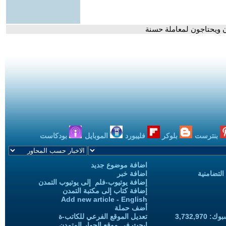
ون ويحتاجون لمعاملة حسنة
بنترست
بلوكر
فليبورد
الموبايل
بودكاست
اضافة موضوع جديد
التضامنية
اضافة خبر
إضافة يوتيوب-فلم إلى يوتيوب التمدن
إضافة كتاب إلى مكتبة التمدن
Add new article - English
أضف حملة
3,732,97
تعديل الموقع الفرعي للكاتب-ة
ابحث في موقع الحوار المتمدن