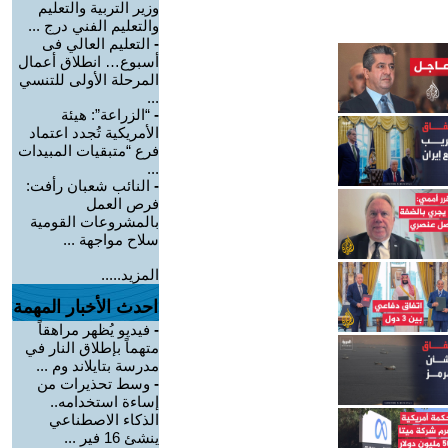
وزير التربية والتعليم
والتعليم الفني درج ...
-
التعليم العالي فى
أسبوع… انطلاق أعمال
المرحلة الأولى للتنسي
...
-
“الزراعة”: هيئة
الأمريكية تُجدد اعتماد
فرع “متبقيات المبيدات
...
-
النائب شعبان رأفت:
فرص العمل
بالمشروعات القومية
سلاح مواجهة ...
المزيد.....
احدث الأخبار المهمة
-
فيديو يُظهر مراهقاً
متهماً بإطلاق النار في
مدرسة بتايلاند وم ...
-
وسط تحذيرات من
إساءة استخدامه..
الذكاء الاصطناعي
ينشئ 16 فير ...