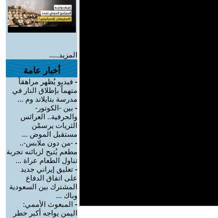
المزيد.....
أخبار عامة
-
فيديو يُظهر مراهقاً
متهماً بإطلاق النار في
مدرسة بتايلاند وم ...
-
بين -الكوتور-
والحرفية.. العرائس
الثريات يرسمْن
مستقبل الموض ...
-
-من دون ملابس-..
مطعم يُتيح لزبائنه تجربة
تناول الطعام عراة ...
-
تعليق إيراني جديد
على اتفاق الدفاع
المشترك بين السعودية
وباك ...
-
المبعوث الأممي:
اليمن يواجه أكبر خطر