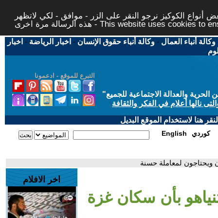
 أنواع الكوكيز نرجو النقر على الزر - موافق - لكي لاتظهر
This website uses cookies to ensure you ge
وكالة أنباء العمال
-
وكالة أنباء حقوق الإنسان
-
اخبار الرياضة
-
اخبار
لوم
التبرع للموقع - ادعمونا
حرية والعدالة الاجتماعية للجميع
"
تى نالها أعلام في الفكر والثقافة
قر هنا لاستخدام الموقع البديل
كوردي
English
ون ويحتاجون لمعاملة حسنة
اخر الافلام
تنياهو بأن سكان غزة