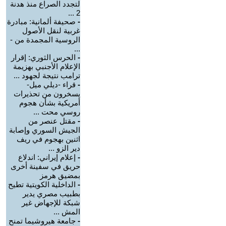
لتجدد الصراع منذ هدنة
2 ...
-
صحيفة ألمانية: مبادرة
غربية لنقل الأصول
الروسية المجمدة من -
...
-
الحرس الثوري: إقرار
الإعلام الأجنبي بهزيمة
ترامب نتيجة لجهود ...
-
قراء -ديلي ميل-
يسخرون من تحذيرات
أمريكية بشأن هجوم
روسي محت ...
-
مقتل عنصر من
الجيش السوري وإصابة
اثنين بهجوم في ريف
دير الزو ...
-
إعلام إيراني: اندلاع
حريق في سفينة أخرى
بمضيق هرمز
-
الداخلية الكويتية تطيح
بطبيب مصري يدير
شبكة للإجهاض غير
المش ...
-
جامعة هيروشيما تمنح