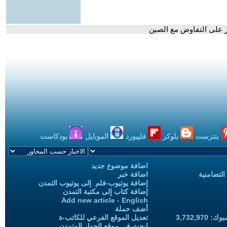
ر على التفاوض مع الصين
بنترست
بلوكر
فليبورد
الموبايل
بودكاست
اضافة موضوع جديد
التضامنية
اضافة خبر
إضافة يوتيوب-فلم إلى يوتيوب التمدن
إضافة كتاب إلى مكتبة التمدن
Add new article - English
أضف حملة
3,732,97
تعديل الموقع الفرعي للكاتب-ة
ابحث في موقع الحوار المتمدن