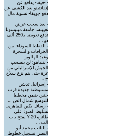
-
-فيفا- يدافع عن
إنفانتينو بعد الكشف عن
دفع -يويفا- تسوية مال
...
-
بعد سحب عرض
تعيينه.. جامعة مينيسوتا
تدفع تعويضا بـ250 ألف
دو ...
-
القطط السوداء: بين
الخرافات والسحرة
وعيد الهالوين
-
نتنياهو: لن ينسحب
الجيش الإسرائيلي من
غزة حتى يتم نزع سلاح
ح ...
-
إسرائيل تدشن
مستوطنة جديدة قرب
جنين ضمن مخطط
للتوسع شمال الض ...
-
رسائل بكين للقاهرة..
تسليط الضوء على
طائرة Y-20 يفتح باب
الت ...
-
النائب محمد أبو
النصر: تسجيل خطوط