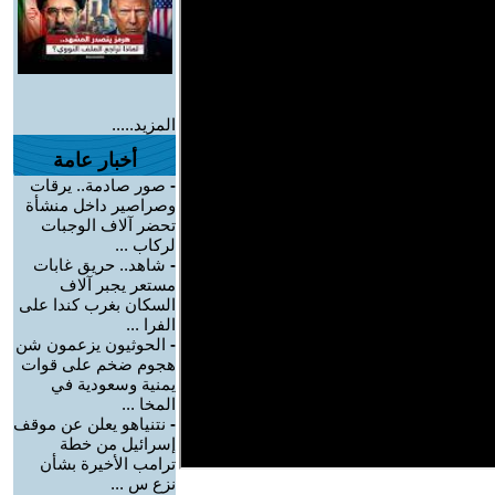
المزيد.....
أخبار عامة
-
صور صادمة.. يرقات
وصراصير داخل منشأة
تحضر آلاف الوجبات
لركاب ...
-
شاهد.. حريق غابات
مستعر يجبر آلاف
السكان بغرب كندا على
الفرا ...
-
الحوثيون يزعمون شن
هجوم ضخم على قوات
يمنية وسعودية في
المخا ...
-
نتنياهو يعلن عن موقف
إسرائيل من خطة
ترامب الأخيرة بشأن
نزع س ...