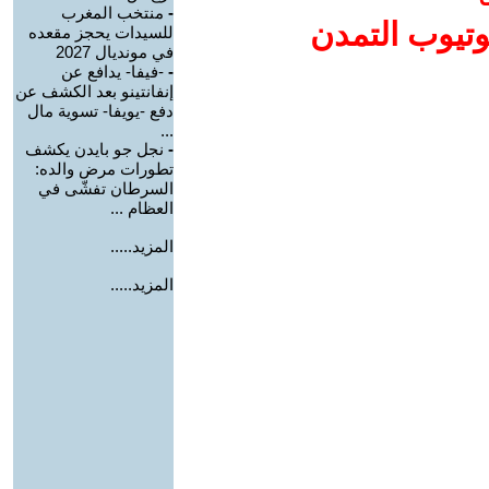
-
منتخب المغرب
وتيوب التمدن
للسيدات يحجز مقعده
في مونديال 2027
-
-فيفا- يدافع عن
إنفانتينو بعد الكشف عن
دفع -يويفا- تسوية مال
...
-
نجل جو بايدن يكشف
تطورات مرض والده:
السرطان تفشّى في
العظام ...
المزيد.....
المزيد.....