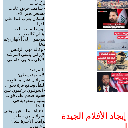
لركاب ...
-
شاهد.. حريق غابات
مستعر يجبر آلاف
السكان بغرب كندا على
الفرا ...
-
وسط موجة الحر..
أهالي كاليفورنيا
يتوجهون إلى الأنهار رغم
مخا ...
-
وكالة مهر: الرئيس
الإيراني يلتقي المرشد
الأعلى مجتبى خامنئي
...
-
المرصد
الأورومتوسطي:
إسرائيل تشل منظومة
النقل وتدفع غزة نحو ...
-
الحوثيون يزعمون شن
هجوم ضخم على قوات
يمنية وسعودية في
المخا ...
-
نتنياهو يعلن عن موقف
جاد الأفلام الجيدة
إسرائيل من خطة
ترامب الأخيرة بشأن
ا
نزع س ...