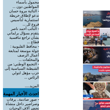
محمول بأسماء
المواطنين دون ...
-
النائبة مروة حسان
تدعو لإطلاق خريطة
استثمارية لتأسيس
فروع لل ...
-
النائب أحمد ناصر
يتقدم بسؤال برلماني
بشأن تراجع تنافسية
قطاع ...
-
محافظ القليوبية :
جولة موسعة لمتابعة
أعمال الرصف
والمخلفات ...
-
التجمع الوطني: من
الشيطنة السياسية إلى
حزب مؤهل لتولي
الرئاس ...
المزيد.....
احدث الأخبار المهمة
-
صور صادمة.. يرقات
وصراصير داخل منشأة
تحضر آلاف الوجبات