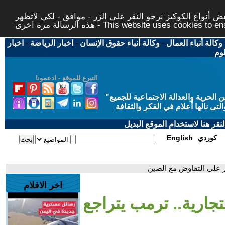
 أنواع الكوكيز نرجو النقر على الزر - موافق - لكي لاتظهر
This website uses cookies to ensure you ge
وكالة أنباء العمال
-
وكالة أنباء حقوق الإنسان
-
اخبار الرياضة
-
اخبار
لوم
التبرع للموقع - ادعمونا
حرية والعدالة الاجتماعية للجميع
"
تى نالها أعلام في الفكر والثقافة
قر هنا لاستخدام الموقع البديل
كوردي
English
ر على التفاوض مع الصين
اخر الافلام
جارية.. ترمب يتراجع