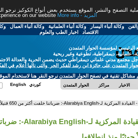
ة التصفح والنشر، الموقع يستخدم بعض أنواع الكوكيز نرجو النق
More info - المزيد
experience on our website
الفن
-
وكالة أنباء اليسار
-
وكالة أنباء العلمانية
-
وكالة أنباء العمال
-
وكا
الاقتصاد
-
اخبار الطب والعلوم
 الرئيسي لمؤسسة الحوار المتمدن
، علمانية، ديمقراطية، تطوعية وغير ربحية
ل مجتمع مدني علماني ديمقراطي حديث يضمن الحرية والعدالة الاجتم
حوار المتمدن على جائزة ابن رشد للفكر الحر والتى نالها أعلام في الفك
م مشاكل تقنية في تصفح الحوار المتمدن نرجو النقر هنا لاستخدام الموقع
كوردي
English
الاخبار
مراكز
الحوار المتمدن
- القيادة المركزية لـ-Alarabiya English-: ضرباتنا خلفت أكثر من 650 قتيلاً حوثيًا منذ انطلاقها
- القيادة المركزية لـ-h