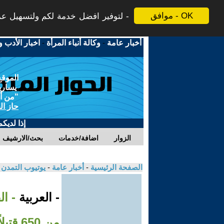
موافق - OK
لتوفير افضل خدمة لكم ولتسهيل عملي
أخبار عامة
-
وكالة أنباء المرأة
-
اخبار الأدب و
الموقع
يسارية
"من أج
حاز ال
إذا لديك
الزوار
اضافة/خدمات
بحث/الارشيف
الصفحة الرئيسية
-
أخبار عامة
-
يوتيوب التمدن
- العربية
من 650 قتيلاً حوثيًا منذ انطلاقها