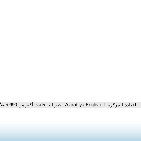
- القيادة المركزية لـ-Alarabiya English-: ضرباتنا خلفت أكثر من 650 قتيلاً حوثيًا منذ انطلاقها