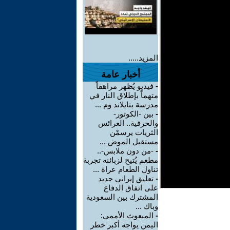
المزيد.....
أخبار عامة
-
فيديو يُظهر مراهقاً
متهماً بإطلاق النار في
مدرسة بتايلاند وم ...
-
بين -الكوتور-
والحرفية.. العرائس
الثريات يرسمْن
مستقبل الموض ...
-
-من دون ملابس-..
مطعم يُتيح لزبائنه تجربة
تناول الطعام عراة ...
-
تعليق إيراني جديد
على اتفاق الدفاع
المشترك بين السعودية
وباك ...
-
المبعوث الأممي:
اليمن يواجه أكبر خطر