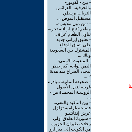
-
بين -الكوتور-
والحرفية.. العرائس
الثريات يرسمْن
مستقبل الموض ...
-
-من دون ملابس-..
مطعم يُتيح لزبائنه تجربة
تناول الطعام عراة ...
-
تعليق إيراني جديد
على اتفاق الدفاع
المشترك بين السعودية
وباك ...
-
المبعوث الأممي:
اليمن يواجه أكبر خطر
لتجدد الصراع منذ هدنة
2 ...
-
صحيفة ألمانية: مبادرة
ا
غربية لنقل الأصول
الروسية المجمدة من -
...
-
بين التأكيد والنفي..
فضيحة غرامية تزلزل
عرش إنفانتينو
-
سوريا: انطلاق أولى
رحلات طيران الجزيرة
من الكويت إلى ديرالزو