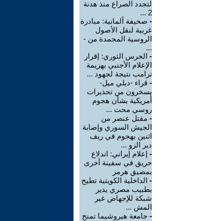
لتجدد الصراع منذ هدنة
2 ...
-
صحيفة ألمانية: مبادرة
غربية لنقل الأصول
الروسية المجمدة من -
...
-
الحرس الثوري: إقرار
الإعلام الأجنبي بهزيمة
ترامب نتيجة لجهود ...
-
قراء -ديلي ميل-
يسخرون من تحذيرات
أمريكية بشأن هجوم
روسي محت ...
-
مقتل عنصر من
الجيش السوري وإصابة
اثنين بهجوم في ريف
دير الزو ...
-
إعلام إيراني: اندلاع
حريق في سفينة أخرى
بمضيق هرمز
-
الداخلية الكويتية تطيح
بطبيب مصري يدير
شبكة للإجهاض غير
المش ...
-
جامعة هيروشيما تمنح