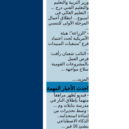
وزير التربية والتعليم
والتعليم الفني درج ...
-
التعليم العالي فى
أسبوع… انطلاق أعمال
المرحلة الأولى للتنسي
...
-
“الزراعة”: هيئة
الأمريكية تُجدد اعتماد
فرع “متبقيات المبيدات
...
-
النائب شعبان رأفت:
فرص العمل
بالمشروعات القومية
سلاح مواجهة ...
المزيد.....
احدث الأخبار المهمة
-
فيديو يُظهر مراهقاً
متهماً بإطلاق النار في
مدرسة بتايلاند وم ...
-
وسط تحذيرات من
إساءة استخدامه..
الذكاء الاصطناعي
ينشئ 16 فير ...