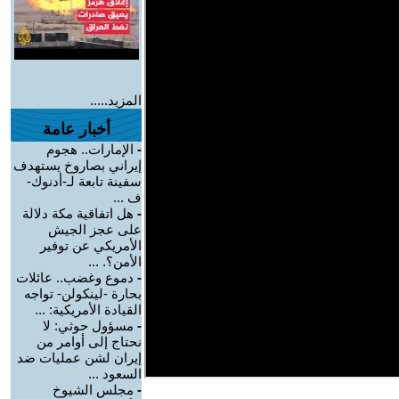
المزيد.....
أخبار عامة
-
الإمارات.. هجوم
إيراني بصاروخ يستهدف
سفينة تابعة لـ-أدنوك-
ف ...
-
هل اتفاقية مكة دلالة
على عجز الجيش
الأمريكي عن توفير
الأمن؟. ...
-
دموع وغضب.. عائلات
بحارة -لينكولن- تواجه
القيادة الأمريكية: ...
-
مسؤول حوثي: لا
نحتاج إلى أوامر من
إيران لشن عمليات ضد
السعود ...
-
مجلس الشيوخ