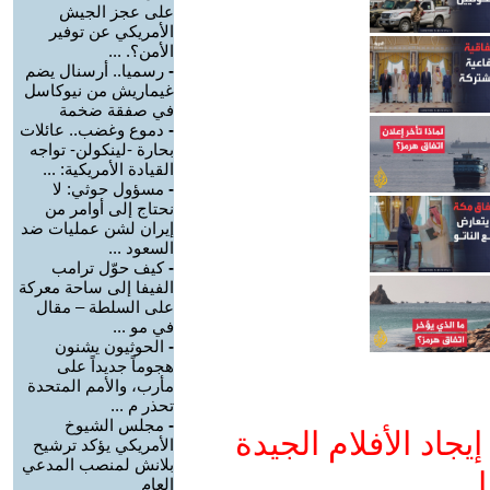
على عجز الجيش
الأمريكي عن توفير
الأمن؟. ...
-
رسميا.. أرسنال يضم
غيماريش من نيوكاسل
في صفقة ضخمة
-
دموع وغضب.. عائلات
بحارة -لينكولن- تواجه
القيادة الأمريكية: ...
-
مسؤول حوثي: لا
نحتاج إلى أوامر من
إيران لشن عمليات ضد
السعود ...
-
كيف حوّل ترامب
الفيفا إلى ساحة معركة
على السلطة – مقال
في مو ...
-
الحوثيون يشنون
هجوماً جديداً على
مأرب، والأمم المتحدة
تحذر م ...
-
مجلس الشيوخ
جاد الأفلام الجيدة
الأمريكي يؤكد ترشيح
بلانش لمنصب المدعي
ا
العام