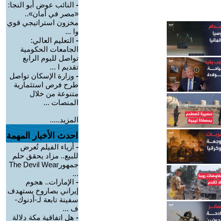
-
النائب عوض أبو النجا:
«مصر في أمان»..
مخزون استراتيجي قوي
وا ...
-
التعليم العالي:
الجامعات الحكومية
تواصل لليوم الرابع
تقديم ا ...
-
وزارة الإسكان تواصل
طرح فرص استثمارية
متنوعة من خلال
المنصات ...
المزيد.....
احدث الأخبار المهمة
-
أزياء الفيلم تُعرض
للبيع.. مزاد يحقق حلم
جمهورThe Devil Wear
...
-
الإمارات.. هجوم
إيراني بصاروخ يستهدف
سفينة تابعة لـ-أدنوك-
ف ...
-
هل اتفاقية مكة دلالة