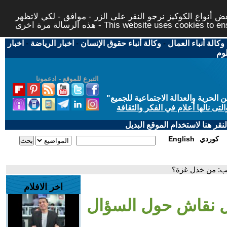
 أنواع الكوكيز نرجو النقر على الزر - موافق - لكي لاتظهر
This website uses cookies to ensure you ge
وكالة أنباء العمال
-
وكالة أنباء حقوق الإنسان
-
اخبار الرياضة
-
اخبار
لوم
التبرع للموقع - ادعمونا
حرية والعدالة الاجتماعية للجميع
"
تى نالها أعلام في الفكر والثقافة
قر هنا لاستخدام الموقع البديل
كوردي
English
ب: من خذل غزة؟
اخر الافلام
ل نقاش حول السؤال