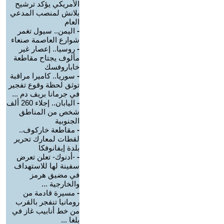
الأمريكي يؤكد ترشيح
بلانش لمنصب المدعي
العام
-
اليمن.. سيول تغمر
شوارع العاصمة صنعاء
-
روسيا.. إعصار غير
مألوف يجتاح مقاطعة
خاباروفسك
-
سوريا.. كاميرا مراقبة
توثق لحظة وقوع تفجير
في جرمانا بريف دم ...
-
اليابان.. إجلاء 260 ألف
شخص من المناطق
الجنوبية
-
مقاطعة خاركوف..
لقطات لمعارك تحرير
بلدة إيفانوفكا
-
-أدنوك- تعلن تعرض
سفينة لها للاستهداف
في مضيق هرمز
والخارجية ...
-
مسيرة قادمة من
رومانيا تنفجر بالقرب
من خط أنابيب غاز في
بلغا ...