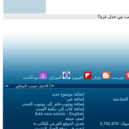
ب: من خذل غزة؟
بنترست
بلوكر
فليبورد
الموبايل
بودكاست
اضافة موضوع جديد
التضامنية
اضافة خبر
إضافة يوتيوب-فلم إلى يوتيوب التمدن
إضافة كتاب إلى مكتبة التمدن
Add new article - English
أضف حملة
3,732,97
تعديل الموقع الفرعي للكاتب-ة
ابحث في موقع الحوار المتمدن