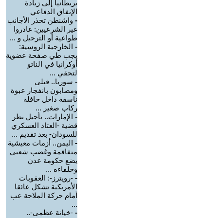
بريطانيا إلى زيادة
الإنفاق الدفاعي
-
واشنطن تحذر الأجانب
غير الشرعيين: غادروا
طواعية أو الترحيل و ...
-
الخارجية الروسية:
يجب طي صفحة عضوية
أوكرانيا في الناتو
لتحقي ...
-
سوريا.. قتلى
ومصابون بانفجار عبوة
ناسفة داخل حافلة
ركاب صغير ...
-
الإمارات.. تأجيل نظر
قضية -العتاد العسكري
للسودان- بعد تقديم ...
-
اليمن.. أزمات معيشية
متفاقمة وغضب شعبي
يضع حكومة عدن
وحلفاءه ...
-
-رويترز-: العقوبات
الأمريكية تشكل عائقا
أمام حركة الملاحة عب
...
-
-خيانة عظمى-..