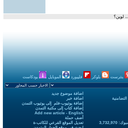
. لوين؟
بنترست
بلوكر
فليبورد
الموبايل
بودكاست
اضافة موضوع جديد
التضامنية
اضافة خبر
إضافة يوتيوب-فلم إلى يوتيوب التمدن
إضافة كتاب إلى مكتبة التمدن
Add new article - English
أضف حملة
3,732,97
تعديل الموقع الفرعي للكاتب-ة
ابحث في موقع الحوار المتمدن