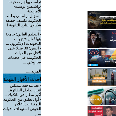
ترامب يهاجم صحيفة
-واشنطن بوست-
الأمريكية
-
سؤال برلماني يطالب
الحكومة بكشف حقيقة
شكاوى نتائج الثانوية ا
...
-
التعليم العالي: جامعة
بنها تُعلن فتح باب
التحويلات الإلكترون ...
-
اليمن: 38 قتيلا على
الأقل من القوات
الحكومية في هجمات
صاروخي ...
المزيد.....
احدث الأخبار المهمة
-
بعد ملاحقة ممثلين
اثنين لداخل الطائرة..
أكبر مطار في بانكوك ...
-
أول تعليق من الحكومة
اليمنية بعد إعلان
الحوثي استهداف -قوات
...