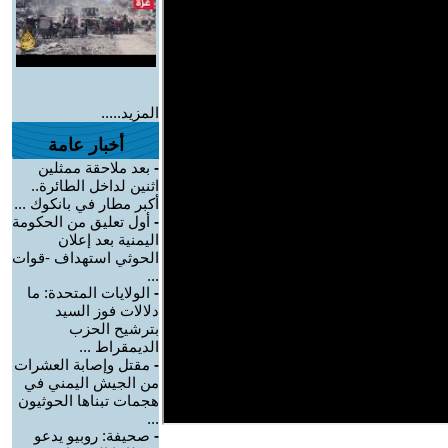
المزيد.....
أخبار عامة
-
بعد ملاحقة ممثلين
اثنين لداخل الطائرة..
أكبر مطار في بانكوك ...
-
أول تعليق من الحكومة
اليمنية بعد إعلان
الحوثي استهداف -قوات
...
-
الولايات المتحدة: ما
دلالات فوز السيد
بترشيح الحزب
الديمقراط ...
-
مقتل وإصابة العشرات
من الجيش اليمني في
هجمات تبناها الحوثيون
...
-
صحيفة: روبيو يدعو