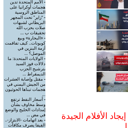
-
الأمم المتحدة تدين
هجمات أوكرانيا على
المناطق الروسية
-
“زاير” تحت المجهر
البريطاني لشبهات
صلات بحزب الله
تحقيقات ب ...
-
«البحارة» وبيع
كوبونات.. كيف تفاقمت
أزمة البنزين في
الموصل؟ ...
-
الولايات المتحدة: ما
دلالات فوز السيد
بترشيح الحزب
الديمقراط ...
-
مقتل وإصابة العشرات
من الجيش اليمني في
هجمات تبناها الحوثيون
...
-
أسعار النفط ترتفع
وسط مخاوف بشأن
إمدادات الخليج والوضع
جاد الأفلام الجيدة
في مض ...
-
بعد اتهامات -الابتزاز-..
ا
الفيفا يصرف مكافآت