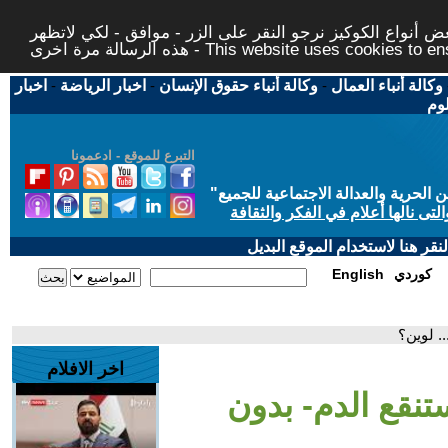
 أنواع الكوكيز نرجو النقر على الزر - موافق - لكي لاتظهر
This website uses cookies to ensure you ge
وكالة أنباء العمال
-
وكالة أنباء حقوق الإنسان
-
اخبار الرياضة
-
اخبار
لوم
التبرع للموقع - ادعمونا
حرية والعدالة الاجتماعية للجميع
"
تى نالها أعلام في الفكر والثقافة
قر هنا لاستخدام الموقع البديل
كوردي
English
. لوين؟
اخر الافلام
تنقع الدم- بدون