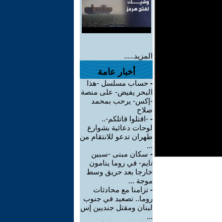
المزيد.....
أخبار عامة
-
حساب مسلسل -هذا
البحر يفيض- على منصة
-إكس- يرحب بمحمد
صلاح
-
-اقتلوا قاتلكم-..
لوحات دعائية بشوارع
طهران تدعو للانتقام من
...
-
سكان مبنى -سبين
تايم- في روما ينامون
خارجا بعد حريق وسط
موجة ...
-
تزامنا مع محادثات
روما.. تصعيد في جنوب
لبنان ومقتل جنديين إس
...