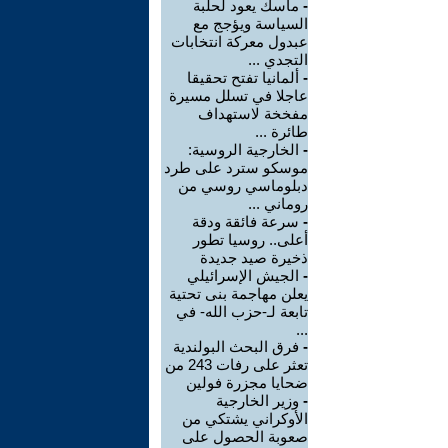
-
ماسك يعود لحلبة
السياسة ويؤجج مع
عبدول معركة انتخابات
التجدي ...
-
ألمانيا تفتح تحقيقا
عاجلا في تسلل مسيرة
مفخخة لاستهداف
طائرة ...
-
الخارجية الروسية:
موسكو سترد على طرد
دبلوماسي روسي من
روماني ...
-
سرعة فائقة ودقة
أعلى.. روسيا تطور
ذخيرة صيد جديدة
-
الجيش الإسرائيلي
يعلن مهاجمة بنى تحتية
تابعة لـ-حزب الله- في
...
-
فرق البحث البولندية
تعثر على رفات 243 من
ضحايا مجزرة فولين
-
وزير الخارجية
الأوكراني يشتكي من
صعوبة الحصول على