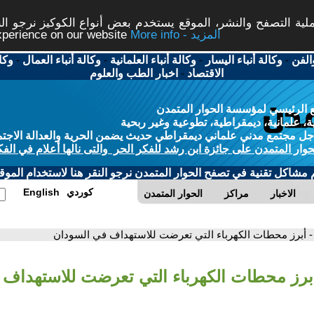
ة التصفح والنشر، الموقع يستخدم بعض أنواع الكوكيز نرجو النق
More info - المزيد
experience on our website
الفن
-
وكالة أنباء اليسار
-
وكالة أنباء العلمانية
-
وكالة أنباء العمال
-
وكا
الاقتصاد
-
اخبار الطب والعلوم
 الرئيسي لمؤسسة الحوار المتمدن
، علمانية، ديمقراطية، تطوعية وغير ربحية
ل مجتمع مدني علماني ديمقراطي حديث يضمن الحرية والعدالة الاجتم
حوار المتمدن على جائزة ابن رشد للفكر الحر والتى نالها أعلام في الفك
م مشاكل تقنية في تصفح الحوار المتمدن نرجو النقر هنا لاستخدام الموقع
كوردي
English
الاخبار
مراكز
الحوار المتمدن
- أبرز محطات الكهرباء التي تعرضت للاستهداف في السودان
أبرز محطات الكهرباء التي تعرضت للاستهداف