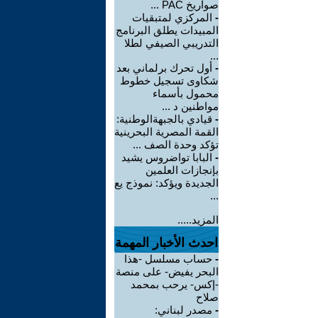
صواريخ PAC ...
-
المركزي لمتبقيات
المبيدات يطلق البرنامج
التدريبي الصيفي لطلا
...
-
أول تحرك برلماني بعد
شكاوى تسجيل خطوط
محمول بأسماء
مواطنين د ...
-
قيادي بالجبهةالوطنية:
القمة المصرية البحرينية
تؤكد وحدة الصف ...
-
البابا تواضروس يشيد
بإنجازات العلمين
الجديدة ويؤكد: نموذج يع
...
المزيد.....
احدث الأخبار المهمة
-
حساب مسلسل -هذا
البحر يفيض- على منصة
-إكس- يرحب بمحمد
صلاح
-
مصدر لبناني: