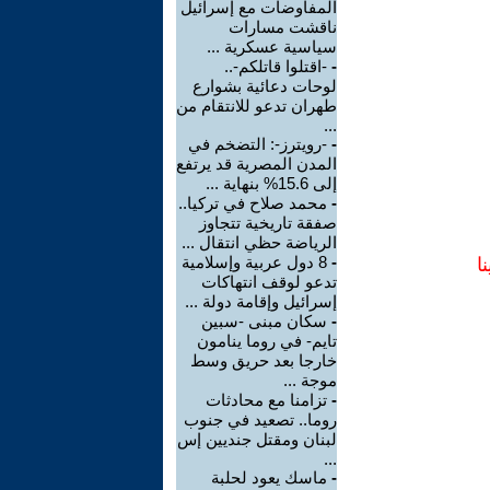
المفاوضات مع إسرائيل
ناقشت مسارات
سياسية عسكرية ...
-
-اقتلوا قاتلكم-..
لوحات دعائية بشوارع
طهران تدعو للانتقام من
...
-
-رويترز-: التضخم في
المدن المصرية قد يرتفع
إلى 15.6% بنهاية ...
-
محمد صلاح في تركيا..
صفقة تاريخية تتجاوز
الرياضة حظي انتقال ...
-
8 دول عربية وإسلامية
ا
تدعو لوقف انتهاكات
إسرائيل وإقامة دولة ...
-
سكان مبنى -سبين
تايم- في روما ينامون
خارجا بعد حريق وسط
موجة ...
-
تزامنا مع محادثات
روما.. تصعيد في جنوب
لبنان ومقتل جنديين إس
...
-
ماسك يعود لحلبة