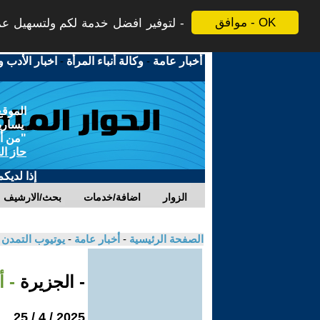
موافق - OK
لتوفير افضل خدمة لكم ولتسهيل عملي
أخبار عامة
-
وكالة أنباء المرأة
-
اخبار الأدب و
الموقع
يسارية
"من أج
حاز ال
إذا لديك
الزوار
اضافة/خدمات
بحث/الارشيف
الصفحة الرئيسية
-
أخبار عامة
-
يوتيوب التمدن
- الجزيرة
- 
2025 / 4 / 25