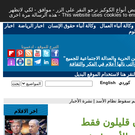
 أنواع الكوكيز نرجو النقر على الزر - موافق - لكي لاتظهر
This website uses cookies to ensure you ge
وكالة أنباء العمال
-
وكالة أنباء حقوق الإنسان
-
اخبار الرياضة
-
اخبار
لوم
التبرع للموقع - ادعمونا
حرية والعدالة الاجتماعية للجميع
"
تى نالها أعلام في الفكر والثقافة
قر هنا لاستخدام الموقع البديل
كوردي
English
م سقوط نظام الأسد | نشرة الأخبار
اخر الافلام
 قليلون فقط