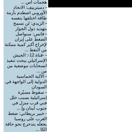
هجمات اس ...
-
دميترييف: الاتحاد
الأوروبي اصطدم بأزمة
طاقة اختلقها بنفسه
-
الزيدي: لن نسمح
بتهديد دول الجوار
-
فانس: سنواصل
الضغط على إيران
لإخراج أكبر كمية ممكنة
من النفط ...
-
-قناة 12-: الجيش
الإسرائيلي يبحث تنفيذ
انسحابات موضعية من
من ...
-
الآلية الخماسية
الدولية إلى الواجهة في
السودان
-
سقوط مسيّرة
إسرائيلية بسبب خلل
فني قرب منزل في
جنوب لبنان وإ ...
-
خبير بريطاني: ضغط
الغرب على روسيا
يجعله يتدحرج نحو حافة
الكا ...