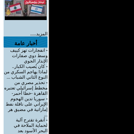
المزيد.....
أخبار عامة
-
انفجارات تهز كييف
وسط دوي صفارات
الإنذار الجوي
-
كان يُصيب الكبار..
لماذا يهاجم السكري من
النوع الثاني الشباب ...
-
تحذير مصري من
مخطط إسرائيلي تعتبره
القاهرة -خطا أحمر-
-
سوريا تدين الهجوم
الإيراني على ناقلة نفط
إماراتية في مضيق هر
...
-
أنقرة تقترح آلية
لحماية الملاحة في
البحر الأسود بعد