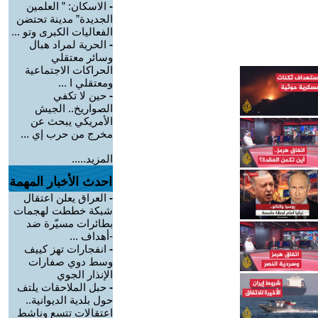
-
الاسكان: ” العلمين
الجديدة” مدينة تحتضن
الفعاليات الكبرى وتو ...
-
الحرية لمراد هبال
وسائر معتقلي
الحراكات الاجتماعية
ومعتقلي ا ...
-
حين لا تكفي
الصواريخ.. الجيش
الأمريكي يبحث عن
مخرج من حرب إي ...
المزيد.....
احدث الأخبار المهمة
-
العراق يعلن اعتقال
شبكة خططت لهجمات
بطائرات مسيّرة ضد
-أهداف ...
-
انفجارات تهز كييف
وسط دوي صفارات
الإنذار الجوي
-
حبل الملاحقات يلتف
حول بلدية الديوانية..
اعتقالات تتسع وناشط