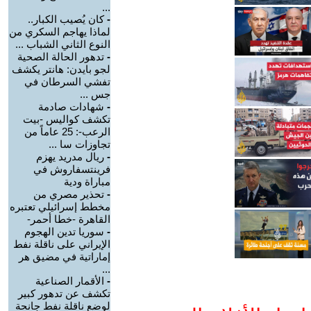
...
-
كان يُصيب الكبار..
لماذا يهاجم السكري من
النوع الثاني الشباب ...
-
تدهور الحالة الصحية
لجو بايدن: هانتر يكشف
تفشي السرطان في
جس ...
-
شهادات صادمة
تكشف كواليس -بيت
الرعب-: 25 عاماً من
تجاوزات سا ...
-
ريال مدريد يهزم
فرينتسفاروش في
مباراة ودية
-
تحذير مصري من
مخطط إسرائيلي تعتبره
القاهرة -خطا أحمر-
-
سوريا تدين الهجوم
الإيراني على ناقلة نفط
إماراتية في مضيق هر
...
-
الأقمار الصناعية
تكشف عن تدهور كبير
لوضع ناقلة نفط جانحة