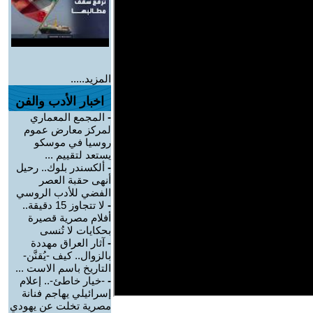
المزيد.....
اخبار الأدب والفن
-
المجمع المعماري
لمركز معارض عموم
روسيا في موسكو
يستعد لتقييم ...
-
ألكسندر بلوك.. رحيل
أنهى حقبة العصر
الفضي للأدب الروسي
-
لا تتجاوز 15 دقيقة..
أفلام مصرية قصيرة
بحكايات لا تُنسى
-
آثار العراق مهددة
بالزوال.. كيف -يُقنَّن-
التاريخ باسم الاست ...
-
-خيار خاطئ-.. إعلام
إسرائيلي يهاجم فنانة
مصرية تخلت عن يهودي