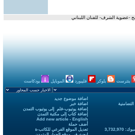
نح -عضوية الشرف- للفنان اللبناني
بنترست
بلوكر
فليبورد
الموبايل
بودكاست
اضافة موضوع جديد
التضامنية
اضافة خبر
إضافة يوتيوب-فلم إلى يوتيوب التمدن
إضافة كتاب إلى مكتبة التمدن
Add new article - English
أضف حملة
3,732,97
تعديل الموقع الفرعي للكاتب-ة
ابحث في موقع الحوار المتمدن