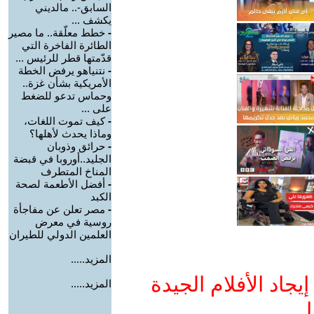
السابق-.. مالديني
يكشف ...
-
خطط معلّقة.. ما مصير
الطائرة الفاخرة التي
قدّمتها قطر للرئيس ...
-
نتنياهو يرفض الخطة
الأمريكية بشأن غزة..
وحماس تدعو للضغط
على ...
-
كيف تموت اللغات،
وماذا يحدث لأهلها؟
-
حرائق وذوبان
الجليد..أوروبا في قبضة
المناخ المتطرف
-
أفضل الأطعمة لصحة
الكبد
-
مصر تعلن عن مفاجأة
روسية في معرض
العلمين الدولي للطيران
المزيد.....
جاد الأفلام الجيدة
المزيد.....
ا