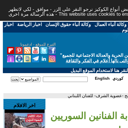
 أنواع الكوكيز نرجو النقر على الزر - موافق - لكي لاتظهر
This website uses cookies to ensure you ge
وكالة أنباء العمال
-
وكالة أنباء حقوق الإنسان
-
اخبار الرياضة
-
اخبار
لوم
التبرع للموقع - ادعمونا
حرية والعدالة الاجتماعية للجميع
"
تى نالها أعلام في الفكر والثقافة
قر هنا لاستخدام الموقع البديل
كوردي
English
نح -عضوية الشرف- للفنان اللبناني
اخر الافلام
ة الفنانين السوريين