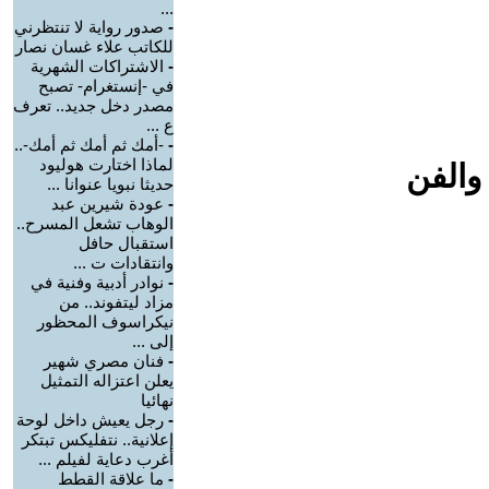
...
-
صدور رواية لا تنتظرني
للكاتب علاء غسان نصار
-
الاشتراكات الشهرية
في -إنستغرام- تصبح
مصدر دخل جديد.. تعرف
ع ...
-
-أمك ثم أمك ثم أمك-..
لماذا اختارت هوليود
والفن
حديثا نبويا عنوانا ...
-
عودة شيرين عبد
الوهاب تشعل المسرح..
استقبال حافل
وانتقادات ت ...
-
نوادر أدبية وفنية في
مزاد ليتفوند.. من
نيكراسوف المحظور
إلى ...
-
فنان مصري شهير
يعلن اعتزاله التمثيل
نهائيا
-
رجل يعيش داخل لوحة
إعلانية.. نتفليكس تبتكر
أغرب دعاية لفيلم ...
-
ما علاقة القطط