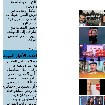
بالكهرباء والفلسفة
والأدب؟
-
تنكيل وتعذيب في
عرض البحر.. شهادات
ناشطي أسطول غزة
تفضح الرو ...
-
تطور المقامة من
اليازجي إلى المويلحي
مرورا بسحر القصص
التراث ...
المزيد.....
احدث الأخبار المهمة
-
صلاح يتناول الطعام
مع أسرة ريفية في
تركيا.. إليك التفاصيل
-
أبرز 5 معلومات عن
سامو كوستا المنضم
حديثاً للنصر السعودي
-
أول تعليق من -حماس-
بعد رفض نتنياهو خطة
ترامب بشأن غزة
-
-أعطوني يورو واحدا
أقل من راتب المدرب