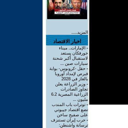
المزيد.....
اخبار الاقتصاد
-
الإمارات.. ميناء
خورفكان يستعد
لاستقبال أكبر شحنة
سيارات صين ...
-
حقل -كرونوس- بوابة
قبرص لإمداد أوروبا
بالغاز في 2028
-
وزير الزراعة يعلن
تجاوز الصادرات
الزراعية المصرية 6.2
مليون ...
-
توترات باب المندب
تضع اقتصاد جيبوتي
على صفيح ساخن
-
حرب إيران تستنزف
ترسانة واشنطن: