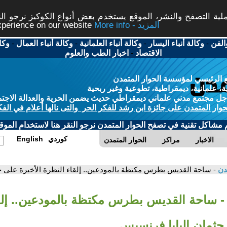
ة التصفح والنشر، الموقع يستخدم بعض أنواع الكوكيز نرجو النق
More info - المزيد
experience on our website
الفن
-
وكالة أنباء اليسار
-
وكالة أنباء العلمانية
-
وكالة أنباء العمال
-
وكا
الاقتصاد
-
اخبار الطب والعلوم
 الرئيسي لمؤسسة الحوار المتمدن
، علمانية، ديمقراطية، تطوعية وغير ربحية
ل مجتمع مدني علماني ديمقراطي حديث يضمن الحرية والعدالة الاجتم
حوار المتمدن على جائزة ابن رشد للفكر الحر والتى نالها أعلام في الفك
م مشاكل تقنية في تصفح الحوار المتمدن نرجو النقر هنا لاستخدام الموقع
كوردي
English
الاخبار
مراكز
الحوار المتمدن
مدن
- ساحة القديس بطرس مكتظة بالمودعين.. إلقاء النظرة الأخيرة على ج
- ساحة القديس بطرس مكتظة بالمودعين.. إلق
جثمان البابا فرنسيس