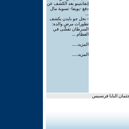
إنفانتينو بعد الكشف عن
دفع -يويفا- تسوية مال
...
-
نجل جو بايدن يكشف
تطورات مرض والده:
السرطان تفشّى في
العظام ...
المزيد.....
المزيد.....
ثمان البابا فرنسيس