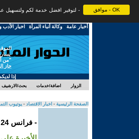
موافق - OK
لتوفير افضل خدمة لكم ولتسهيل عملي
أخبار عامة
-
وكالة أنباء المرأة
-
اخبار الأدب و
الموقع
يسارية
"من أج
حاز ال
إذا لديك
الزوار
اضافة/خدمات
بحث/الارشيف
الصفحة الرئيسية
-
اخبار الاقتصاد
-
يوتيوب الت
- فرانس 24
الأخيرة على 