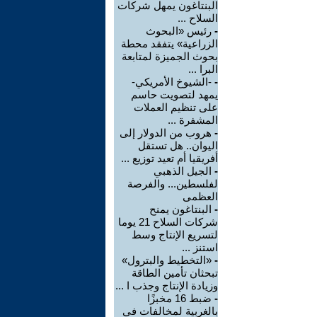
البنتاغون يمهل شركات
السلاح ...
-
رئيس «البحوث
الزراعية» يتفقد محطة
بحوث الجميزة لمتابعة
البرا ...
-
-الشيوخ الأمريكي-
يمهد لتصويت حاسم
على تنظيم العملات
المشفرة ...
-
هروب من الدولار إلى
اليوان.. هل تستقل
أفريقيا أم تعيد توزيع ...
-
الجيل الذهبي
لفلسطين... والفرصة
العظمى
-
البنتاغون يمنح
شركات السلاح 21 يوما
لتسريع الإنتاج وسط
استنز ...
-
«التخطيط والبترول»
تبحثان تأمين الطاقة
وزيادة الإنتاج وجذب ا ...
-
ضبط 16 مخبزًا
بالغربية لمخالفات في