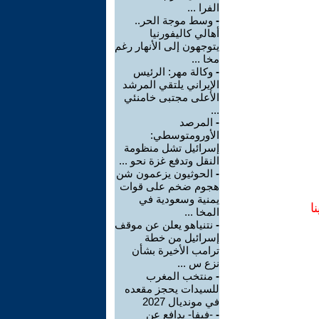
الفرا ...
-
وسط موجة الحر..
أهالي كاليفورنيا
يتوجهون إلى الأنهار رغم
مخا ...
-
وكالة مهر: الرئيس
الإيراني يلتقي المرشد
الأعلى مجتبى خامنئي
...
-
المرصد
الأورومتوسطي:
إسرائيل تشل منظومة
النقل وتدفع غزة نحو ...
-
الحوثيون يزعمون شن
هجوم ضخم على قوات
يمنية وسعودية في
ا
المخا ...
-
نتنياهو يعلن عن موقف
إسرائيل من خطة
ترامب الأخيرة بشأن
نزع س ...
-
منتخب المغرب
للسيدات يحجز مقعده
في مونديال 2027
-
-فيفا- يدافع عن