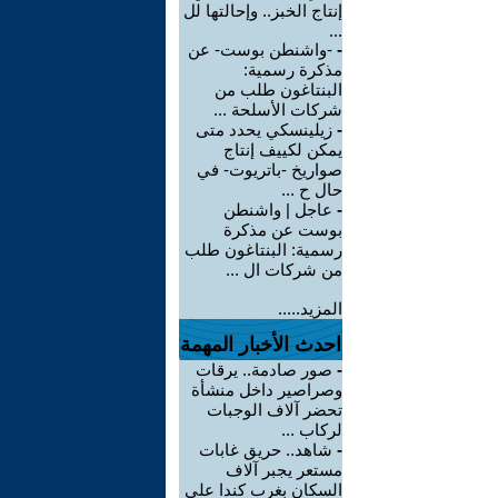
إنتاج الخبز.. وإحالتها لل
...
-
-واشنطن بوست- عن
مذكرة رسمية:
البنتاغون طلب من
شركات الأسلحة ...
-
زيلينسكي يحدد متى
يمكن لكييف إنتاج
صواريخ -باتريوت- في
حال ح ...
-
عاجل | واشنطن
بوست عن مذكرة
رسمية: البنتاغون طلب
من شركات ال ...
المزيد.....
احدث الأخبار المهمة
-
صور صادمة.. يرقات
وصراصير داخل منشأة
تحضر آلاف الوجبات
لركاب ...
-
شاهد.. حريق غابات
مستعر يجبر آلاف
السكان بغرب كندا على