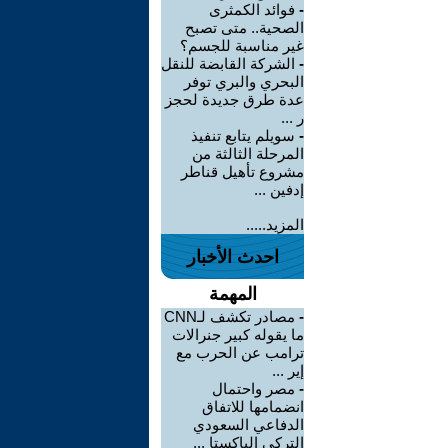
-
فوائد الكمثرى
الصحية.. متى تصبح
غير مناسبة للجسم؟
-
الشركة القابضة للنقل
البحري والبري توفر
عدة طرق جديدة لحجز
ر ...
-
سويلم يتابع تنفيذ
المرحلة الثالثة من
مشروع تأهيل قناطر
إدفين ...
المزيد.....
احدث الأخبار
المهمة
-
مصادر تكشف لـCNN
ما يقوله كبير جنرالات
ترامب عن الحرب مع
إير ...
-
مصر واحتمال
انضمامها للاتفاق
الدفاعي السعودي
التركي الباكستا ...