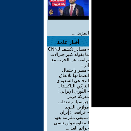
المزيد.....
أخبار عامة
-
مصادر تكشف لـCNN
ما يقوله كبير جنرالات
ترامب عن الحرب مع
إير ...
-
مصر واحتمال
انضمامها للاتفاق
الدفاعي السعودي
التركي الباكستا ...
-
الثوري الإيراني:
معركة هرمز
جيوسياسية تقلب
موازين القوى
-
عراقجي: إيران
ستبقى ملتزمة بعهد
المقاومة ولن تنسى
جرائم العد ...