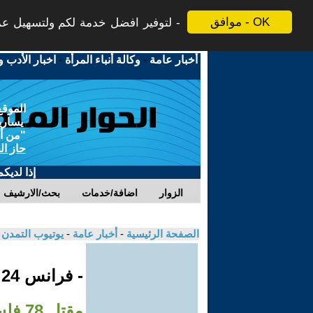
موافق - OK
لتوفير افضل خدمة لكم ولتسهيل عملي
أخبار عامة
-
وكالة أنباء المرأة
-
اخبار الأدب و
الموقع
يسارية
"من أج
حاز ال
إذا لديك
الزوار
اضافة/خدمات
بحث/الارشيف
الصفحة الرئيسية
-
أخبار عامة
-
يوتيوب التمدن
- فرانس 24
مقتل 78 فلسطينيا على الأقل خلال الساعات الـ24 الماضية في قطاع غزة