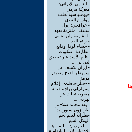
-
الثوري الإيراني:
معركة هرمز
جيوسياسية تقلب
موازين القوى
-
عراقجي: إيران
ستبقى ملتزمة بعهد
المقاومة ولن تنسى
جرائم العد ...
-
حسام لوقا: وقائع
مطاردة -عنكبوت-
نظام الأسد عبر تحقيق
لبي بي ...
-
إيران تكشف عن
شروطها لفتح مضيق
هرمز
-
-خيار خاطئ-.. إعلام
ا
إسرائيلي يهاجم فنانة
مصرية تخلت عن
يهودي ...
-
بعد محمد صلاح..
طرابزون سبور يبدأ
خطواته لضم نجم
الهلال السع ...
-
-الغارديان-: اليمن هو
الاختبار الأول لـ-اتفاقية