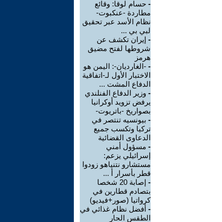
-
حسام لوقا: وقائع
مطاردة -عنكبوت-
نظام الأسد عبر تحقيق
لبي بي ...
-
إيران تكشف عن
شروطها لفتح مضيق
هرمز
-
-الغارديان-: اليمن هو
الاختبار الأول لـ-اتفاقية
الدفاع المشت ...
-
وزير الدفاع الفنلندي
يرفض تزويد أوكرانيا
بصواريخ -باتريوت-
-
بيونسيه تنتصر في
تركيا وتكسب جميع
الدعاوى القضائية
-
مسؤول أمني
إسرائيلي يزعم:
مستشارو نتنياهو زودوا
قطر بأسرار أ ...
-
إصابة 20 شخصا
بتصادم قطارين في
كرواتيا (صور+فيديو)
-
أفضل نظام غذائي في
الطقس الحار