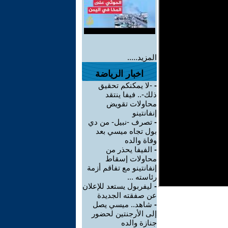
المزيد.....
اخبار الرياضة
-
-لا يمكنكم تحقيق
ذلك-.. فيفا ينتقد
محاولات تقويض
إنفانتينو
-
تصرف -نبيل- من دي
بول تجاه ميسي بعد
وفاة والده
-
الفيفا يحذر من
محاولات إسقاط
إنفانتينو مع تفاقم أزمة
رئاسته ...
-
ليفربول يستعد للإعلان
عن صفقته الجديدة
-
شاهد.. ميسي يصل
إلى الأرجنتين لحضور
جنازة والده