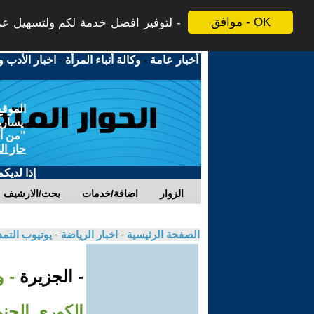
موافق - OK
لتوفير افضل خدمة لكم ولتسهيل عملي
أخبار عامة
-
وكالة أنباء المرأة
-
اخبار الأدب و
الموقع
يسارية
"من أج
حاز ال
إذا لديك
الزوار
اضافة/خدمات
بحث/الارشيف
الصفحة الرئيسية
-
اخبار الرياضة
-
يوتيوب التم
- الجزيرة
- 
الكوري الجنو