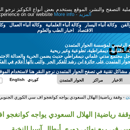
ة التصفح والنشر، الموقع يستخدم بعض أنواع الكوكيز نرجو النق
More info - المزيد
experience on our website
الفن
-
وكالة أنباء اليسار
-
وكالة أنباء العلمانية
-
وكالة أنباء العمال
-
وكا
الاقتصاد
-
اخبار الطب والعلوم
 الرئيسي لمؤسسة الحوار المتمدن
، علمانية، ديمقراطية، تطوعية وغير ربحية
ل مجتمع مدني علماني ديمقراطي حديث يضمن الحرية والعدالة الاجتم
حوار المتمدن على جائزة ابن رشد للفكر الحر والتى نالها أعلام في الفك
م مشاكل تقنية في تصفح الحوار المتمدن نرجو النقر هنا لاستخدام الموقع
كوردي
English
الاخبار
مراكز
الحوار المتمدن
دن
- وقفة رياضية| الهلال السعودي يواجه كوانغجو اف سي الكوري الجنوبي 
وقفة رياضية| الهلال السعودي يواجه كوانغجو 
بي في ربع نهائي دوري أبطال آسيا للنخبة