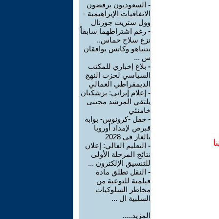
-
السعوديون يرفضون
الاتفاقيات الإبراهيمية -
وول ستريت جورنال
-
رغم اشتراطهما سابقاً
نزع سلاح حماس..
نتنياهو وكاتس يوافقان
س ...
-
بلاغ إخباري للمكتب
السياسي لحزب النهج
الديمقراطي العمالي
-
إعلام إيراني: بزشكيان
يلتقي المرشد مجتبى
خامنئي
-
حقل -كرونوس- بوابة
قبرص لإمداد أوروبا
بالغاز في 2028
ا
-
التعليم العالي: إعلان
نتائج المرحلة الأولى
للتنسيق الإلكترون ...
-
النقل تطلق مادة
فيلمية للتوعية من
مخاطر السلوكيات
السلبية ال ...
المزيد.....