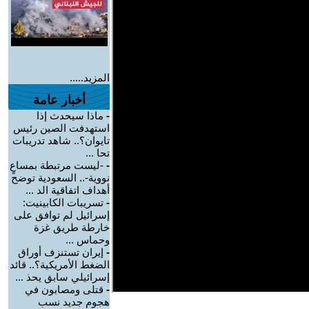
المزيد.....
أخبار عامة
-
ماذا سيحدث إذا
استهدفت الصين رئيس
تايوان؟.. شاهد تدريبات
تحا ...
-
-ليست مرتبطة بمساعٍ
نووية-.. السعودية توضح
أهداف اتفاقية الد ...
-
تسريبات الكابينيت:
إسرائيل لم توافق على
خارطة طريق غزة
وحماس ...
-
إيران تستنزف أوراق
الضغط الأمريكية؟.. قائد
إسرائيلي سابق يحذ ...
-
قتلى ومصابون في
هجوم جديد نسب