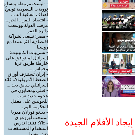
-
-ليست مرتبطة بمساعٍ
نووية-.. السعودية توضح
أهداف اتفاقية الد ...
-
اقتصاد اليمن.. الحرب
مزقت الدولة ووسعت
دائرة الفقر
-
مصر: نسعى لشراكة
اقتصادية أكثر عمقا مع
روسيا
-
تسريبات الكابينيت:
إسرائيل لم توافق على
خارطة طريق غزة
وحماس ...
-
إيران تستنزف أوراق
الضغط الأمريكية؟.. قائد
إسرائيلي سابق يحذ ...
-
قتلى ومصابون في
هجوم جديد نسب
للحوثيين على معقل
الحكومة اليم ...
-
دييغو فورلان مدربا
لمنتخب أوروغواي
جاد الأفلام الجيدة
-
Yle: فنلندا تدرس
استخدام المستنقعات
ا
ضد روسيا