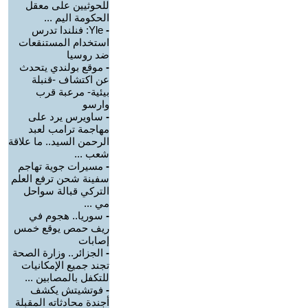
للحوثيين على معقل
الحكومة اليم ...
-
Yle: فنلندا تدرس
استخدام المستنقعات
ضد روسيا
-
موقع بولندي يتحدث
عن اكتشاف -قنبلة
بيئية- مرعبة قرب
وارسو
-
ساويرس يرد على
مهاجمة ترامب لعبد
الرحمن السيد.. ما علاقة
شعب ...
-
مسيرات جوية تهاجم
سفينة شحن ترفع العلم
التركي قبالة سواحل
مي ...
-
سوريا.. هجوم في
ريف حمص يوقع خمس
إصابات
-
الجزائر.. وزارة الصحة
تجند جميع الإمكانيات
للتكفل بالمصابين ...
-
فوتشيتش يكشف
أجندة محادثاته المقبلة