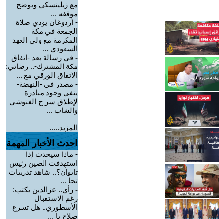
مع زيلينسكي ويوضح
موقفه ...
-
أردوغان يؤدي صلاة
الجمعة في مكة
المكرمة مع ولي العهد
السعودي ...
-
في رسالة بعد -اتفاق
مكة المشترك-.. رضائي:
الاتفاق الورقي مع ...
-
مصدر في -النهضة-
ينفي وجود مبادرة
لإطلاق سراح الغنوشي
والشاب ...
المزيد.....
احدث الأخبار المهمة
-
ماذا سيحدث إذا
استهدفت الصين رئيس
تايوان؟.. شاهد تدريبات
تحا ...
-
رأي.. عزالدين يكتب:
رغم الاستقبال
الأسطوري.. هل تسرع
صلاح با ...