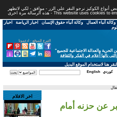
 أنواع الكوكيز نرجو النقر على الزر - موافق - لكي لاتظهر
This website uses cookies to ensure you ge
وكالة أنباء العمال
-
وكالة أنباء حقوق الإنسان
-
اخبار الرياضة
-
اخبار
لوم
التبرع للموقع - ادعمونا
حرية والعدالة الاجتماعية للجميع
"
تى نالها أعلام في الفكر والثقافة
قر هنا لاستخدام الموقع البديل
كوردي
English
فال
اخر الافلام
ر عن حزنه أمام