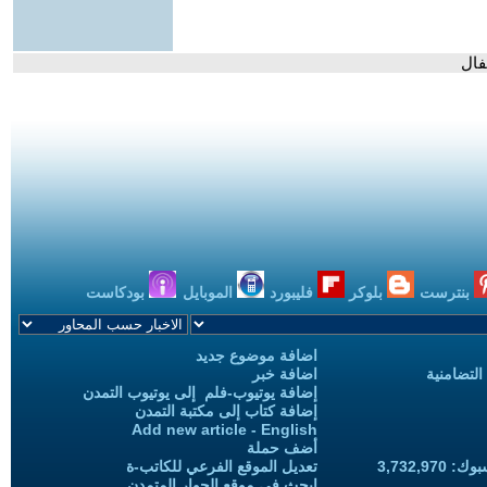
فال
بنترست
بلوكر
فليبورد
الموبايل
بودكاست
اضافة موضوع جديد
التضامنية
اضافة خبر
إضافة يوتيوب-فلم إلى يوتيوب التمدن
إضافة كتاب إلى مكتبة التمدن
Add new article - English
أضف حملة
3,732,97
تعديل الموقع الفرعي للكاتب-ة
ابحث في موقع الحوار المتمدن