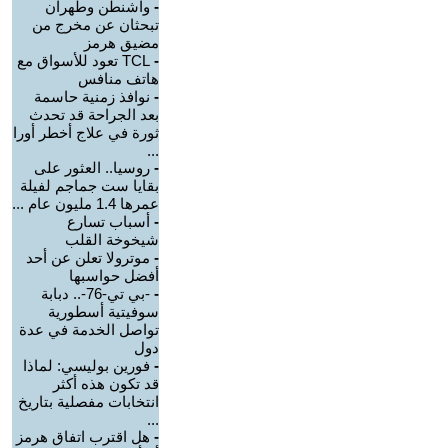
-
واشنطن وطهران
تبحثان عن مخرج من
مضيق هرمز
-
TCL تعود للأسواق مع
هاتف منافس
-
نوافذ زمنية حاسمة
بعد الجراحة قد تحدث
ثورة في علاج أخطر أورا
...
-
روسيا.. العثور على
بقايا ست جماجم لفيلة
عمرها 1.4 مليون عام ...
-
أسباب تسارع
شيخوخة القلب
-
موترولا تعلن عن أحد
أفضل حواسبها
-
-بي تي-76-.. دبابة
سوفيتية أسطورية
تواصل الخدمة في عدة
دول
-
فورين بوليسي: لماذا
قد تكون هذه أكثر
انتخابات مفصلية بتاريخ
...
-
هل اقترب اتفاق هرمز