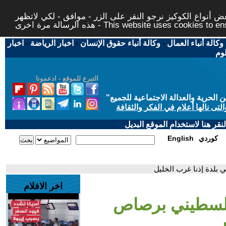
 أنواع الكوكيز نرجو النقر على الزر - موافق - لكي لاتظهر
This website uses cookies to ensure you ge
وكالة أنباء العمال
-
وكالة أنباء حقوق الإنسان
-
اخبار الرياضة
-
اخبار
لوم
التبرع للموقع - ادعمونا
حرية والعدالة الاجتماعية للجميع
"
تى نالها أعلام في الفكر والثقافة
قر هنا لاستخدام الموقع البديل
كوردي
English
بلدة إذنا غرب الخليل
اخر الافلام
فلسطيني برصاص