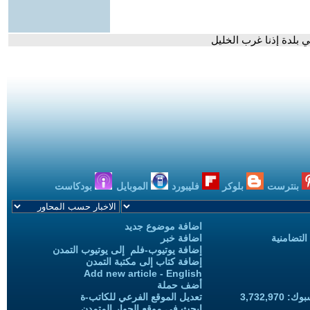
بلدة إذنا غرب الخليل
بنترست
بلوكر
فليبورد
الموبايل
بودكاست
اضافة موضوع جديد
التضامنية
اضافة خبر
إضافة يوتيوب-فلم إلى يوتيوب التمدن
إضافة كتاب إلى مكتبة التمدن
Add new article - English
أضف حملة
3,732,97
تعديل الموقع الفرعي للكاتب-ة
ابحث في موقع الحوار المتمدن