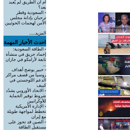
أم أن الطريق لم يُعبد
بعد؟
-
السعودية وقطر
ترحبان بإدانة مجلس
الأمن لهجمات الحوثيين
المزيد.....
احدث الأخبار المهمة
-
الطاقة السعودية:
إخماد حريق في منشأة
تابعة لأرامكو في جازان
...
-
خبير يوضح أهداف
روسيا من قصف مراكز
الدعم اللوجستي في
كييف
-
الاتحاد الأوروبي يشدّد
شروط توفير الحماية
للأوكرانيين
-
الإدارة الأمريكية
تخطط لمواجهة طويلة
مع إيران
-
الصين قد تحوز على
مستقبل الطاقة