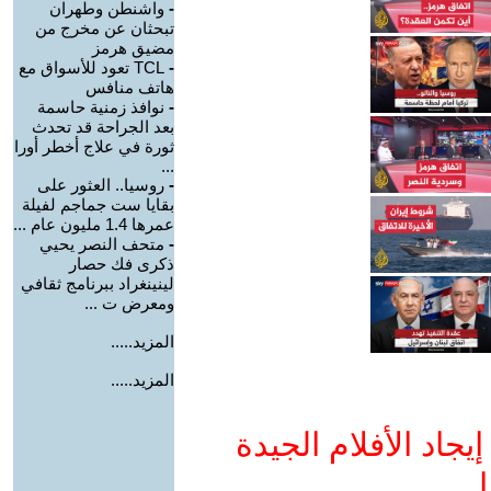
-
واشنطن وطهران
تبحثان عن مخرج من
مضيق هرمز
-
TCL تعود للأسواق مع
هاتف منافس
-
نوافذ زمنية حاسمة
بعد الجراحة قد تحدث
ثورة في علاج أخطر أورا
...
-
روسيا.. العثور على
بقايا ست جماجم لفيلة
عمرها 1.4 مليون عام ...
-
متحف النصر يحيي
ذكرى فك حصار
لينينغراد ببرنامج ثقافي
ومعرض ت ...
المزيد.....
المزيد.....
جاد الأفلام الجيدة
ا