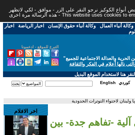
 أنواع الكوكيز نرجو النقر على الزر - موافق - لكي لاتظهر
This website uses cookies to ensure you ge
وكالة أنباء العمال
-
وكالة أنباء حقوق الإنسان
-
اخبار الرياضة
-
اخبار
لوم
التبرع للموقع - ادعمونا
حرية والعدالة الاجتماعية للجميع
"
تى نالها أعلام في الفكر والثقافة
قر هنا لاستخدام الموقع البديل
كوردي
English
 ولبنان لاحتواء التوترات الحدودية
اخر الافلام
آلية -تفاهم جدة- بين