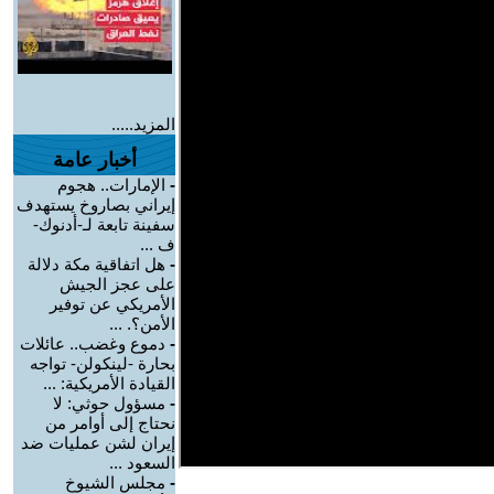
المزيد.....
أخبار عامة
-
الإمارات.. هجوم
إيراني بصاروخ يستهدف
سفينة تابعة لـ-أدنوك-
ف ...
-
هل اتفاقية مكة دلالة
على عجز الجيش
الأمريكي عن توفير
الأمن؟. ...
-
دموع وغضب.. عائلات
بحارة -لينكولن- تواجه
القيادة الأمريكية: ...
-
مسؤول حوثي: لا
نحتاج إلى أوامر من
إيران لشن عمليات ضد
السعود ...
-
مجلس الشيوخ