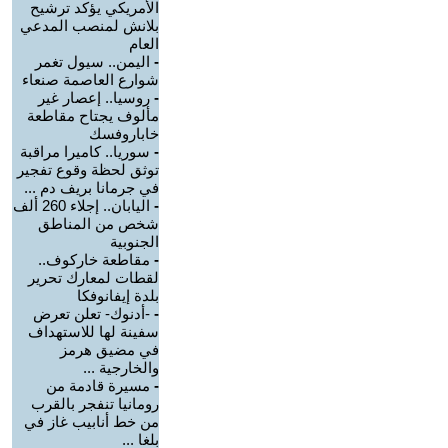
الأمريكي يؤكد ترشيح
بلانش لمنصب المدعي
العام
-
اليمن.. سيول تغمر
شوارع العاصمة صنعاء
-
روسيا.. إعصار غير
مألوف يجتاح مقاطعة
خاباروفسك
-
سوريا.. كاميرا مراقبة
توثق لحظة وقوع تفجير
في جرمانا بريف دم ...
-
اليابان.. إجلاء 260 ألف
شخص من المناطق
الجنوبية
-
مقاطعة خاركوف..
لقطات لمعارك تحرير
بلدة إيفانوفكا
-
-أدنوك- تعلن تعرض
سفينة لها للاستهداف
في مضيق هرمز
والخارجية ...
-
مسيرة قادمة من
رومانيا تنفجر بالقرب
من خط أنابيب غاز في
بلغا ...