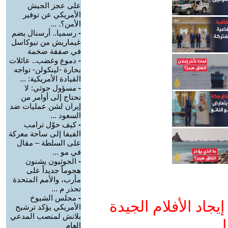
على عجز الجيش
الأمريكي عن توفير
الأمن؟. ...
-
رسميا.. أرسنال يضم
غيماريش من نيوكاسل
في صفقة ضخمة
-
دموع وغضب.. عائلات
بحارة -لينكولن- تواجه
القيادة الأمريكية: ...
-
مسؤول حوثي: لا
نحتاج إلى أوامر من
إيران لشن عمليات ضد
السعود ...
-
كيف حوّل ترامب
الفيفا إلى ساحة معركة
على السلطة – مقال
في مو ...
-
الحوثيون يشنون
هجوماً جديداً على
مأرب، والأمم المتحدة
تحذر م ...
-
مجلس الشيوخ
جاد الأفلام الجيدة
الأمريكي يؤكد ترشيح
بلانش لمنصب المدعي
ا
العام