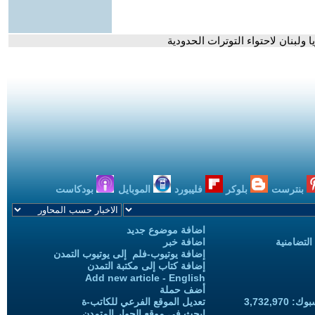
 ولبنان لاحتواء التوترات الحدودية
بنترست
بلوكر
فليبورد
الموبايل
بودكاست
اضافة موضوع جديد
التضامنية
اضافة خبر
إضافة يوتيوب-فلم إلى يوتيوب التمدن
إضافة كتاب إلى مكتبة التمدن
Add new article - English
أضف حملة
3,732,97
تعديل الموقع الفرعي للكاتب-ة
ابحث في موقع الحوار المتمدن