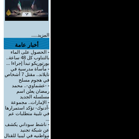
المزيد.....
أخبار عامة
-
الحصول على الماء
بالتناوب كل 48 ساعة..
بورتوريكو تبدأ إجراءا ...
-
مأساة مدرسية في
تايلاند.. مقتل 7 أشخاص
في هجوم مسلح
-
-عشماوي-.. محمد
رمضان يعلن اسم
مسلسله الجديد
-
الإمارات.. مجموعة
-أدنوك- تؤكد استمرارها
في تلبية متطلبات عم
...
-
ناشط سوداني يكشف
عن شبكة تجنيد
مواطنيه في ليبيا للقتال