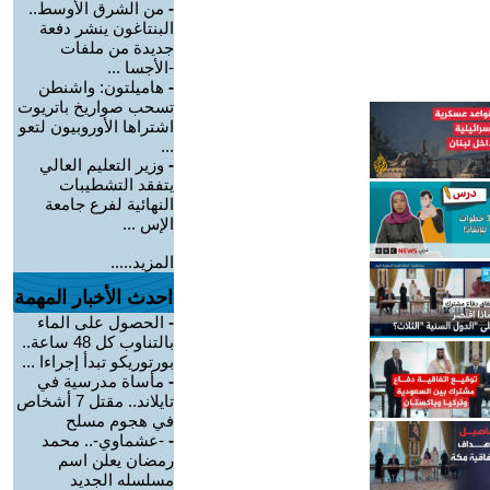
-
من الشرق الأوسط..
البنتاغون ينشر دفعة
جديدة من ملفات
-الأجسا ...
-
هاميلتون: واشنطن
تسحب صواريخ باتريوت
اشتراها الأوروبيون لتعو
...
-
وزير التعليم العالي
يتفقد التشطيبات
النهائية لفرع جامعة
الإس ...
المزيد.....
احدث الأخبار المهمة
-
الحصول على الماء
بالتناوب كل 48 ساعة..
بورتوريكو تبدأ إجراءا ...
-
مأساة مدرسية في
تايلاند.. مقتل 7 أشخاص
في هجوم مسلح
-
-عشماوي-.. محمد
رمضان يعلن اسم
مسلسله الجديد