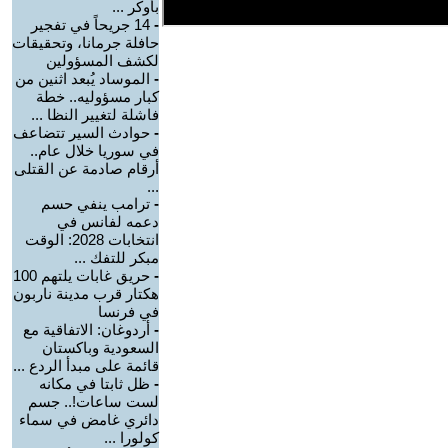
بأوكر ...
-
14 جريحاً في تفجير
حافلة جرمانا، وتحقيقات
لكشف المسؤولين
-
الموساد يُبعد اثنين من
كبار مسؤوليه.. خطة
فاشلة لتغيير النظا ...
-
حوادث السير تتضاعف
في سوريا خلال عام..
أرقام صادمة عن القتلى
...
-
ترامب ينفي حسم
دعمه لفانس في
انتخابات 2028: الوقت
مبكر للتفك ...
-
حريق غابات يلتهم 100
هكتار قرب مدينة ناربون
في فرنسا
-
أردوغان: الاتفاقية مع
السعودية وباكستان
قائمة على مبدأ الردع ...
-
ظل ثابتا في مكانه
لست ساعات!.. جسم
دائري غامض في سماء
كولورا ...