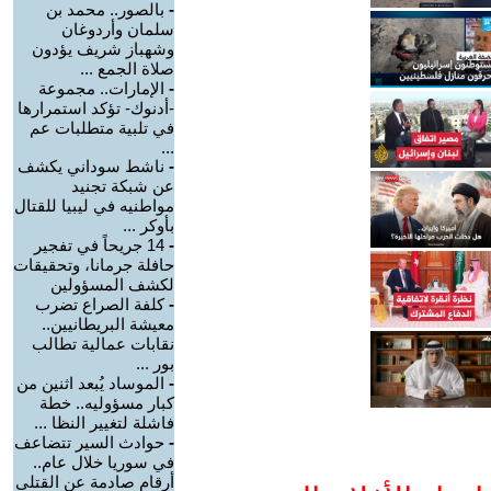
-
بالصور.. محمد بن
سلمان وأردوغان
وشهباز شريف يؤدون
صلاة الجمع ...
-
الإمارات.. مجموعة
-أدنوك- تؤكد استمرارها
في تلبية متطلبات عم
...
-
ناشط سوداني يكشف
عن شبكة تجنيد
مواطنيه في ليبيا للقتال
بأوكر ...
-
14 جريحاً في تفجير
حافلة جرمانا، وتحقيقات
لكشف المسؤولين
-
كلفة الصراع تضرب
معيشة البريطانيين..
نقابات عمالية تطالب
بور ...
-
الموساد يُبعد اثنين من
كبار مسؤوليه.. خطة
فاشلة لتغيير النظا ...
-
حوادث السير تتضاعف
في سوريا خلال عام..
أرقام صادمة عن القتلى