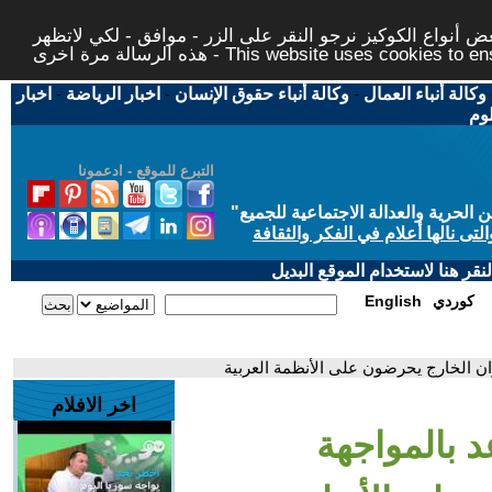
 أنواع الكوكيز نرجو النقر على الزر - موافق - لكي لاتظهر
This website uses cookies to ensure you ge
وكالة أنباء العمال
-
وكالة أنباء حقوق الإنسان
-
اخبار الرياضة
-
اخبار
لوم
التبرع للموقع - ادعمونا
حرية والعدالة الاجتماعية للجميع
"
تى نالها أعلام في الفكر والثقافة
قر هنا لاستخدام الموقع البديل
كوردي
English
وان الخارج يحرضون على الأنظمة العربية
اخر الافلام
د بالمواجهة