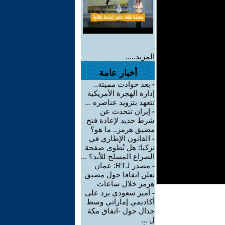
المزيد.....
أخبار عامة
-
بعد حوادث مميتة..
إدارة الهجرة الأمريكية
تتعهد بتزويد عناصره ...
-
إيران تتحدث عن
شرط جديد لإعادة فتح
مضيق هرمز.. ما هو؟
-
القانون الإطاري في
تركيا: هل تُطوى صفحة
الصراع المسلح للأبد؟ ...
-
مصدر لـRT: عمان
تعلن اتفاقا حول مضيق
هرمز خلال ساعات
-
أمير سعودي يرد على
أكاديمي إماراتي وسط
جدال حول -اتفاق مكة
ل ...