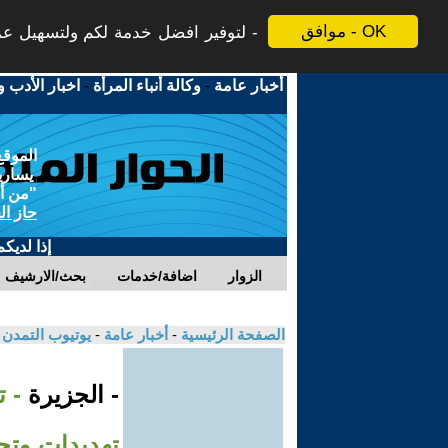
موافق - OK
لتوفير افضل خدمة لكم ولتسهيل عملي
أخبار عامة
-
وكالة أنباء المرأة
-
اخبار الأدب و
الموقع
يسارية
"من أج
حاز ال
إذا لديك
الزوار
اضافة/خدمات
بحث/الارشيف
الصفحة الرئيسية
-
أخبار عامة
-
يوتيوب التمدن
- الجزيرة
- 
تهديدات وتحذ