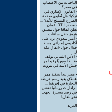
الناجيات من الاغتصاب
في مصر؟
-
القانون الإطاري في
تركيا: هل تُطوى صفحة
الصراع المسلح للأبد؟ ...
-
مصدر لـRT: عمان
تعلن اتفاقا حول مضيق
هرمز خلال ساعات
-
أمير سعودي يرد على
أكاديمي إماراتي وسط
جدال حول -اتفاق مكة
ل ...
-
الأمن اللبناني يوقف
ضابطا سوريّا رفيعا من
جيش الأسد في بيروت
...
ا
-
مصر تبدأ بتنفيذ ممر
عملاق يعيد رسم خريطة
التجارة في إفريقيا ...
-
رادارات رومانيا تفشل
في رصد مسيرة اتجهت
نحو بلغاريا
المزيد.....