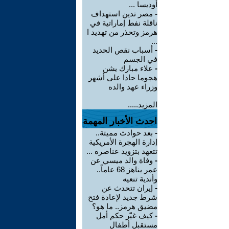
أوديسا ...
-
مصر تدين استهداف
ناقلة نفط إماراتية في
هرمز وتحذر من تهديد ا
...
-
أسباب نقص الحديد
في الجسم
-
علاء مبارك يشن
هجوما حادا على أشهر
وزراء عهد والده
المزيد.....
احدث الأخبار المهمة
-
بعد حوادث مميتة..
إدارة الهجرة الأمريكية
تتعهد بتزويد عناصره ...
-
وفاة والد ميسي عن
عمر يناهز 68 عاماً..
وأندية تنعيه
-
إيران تتحدث عن
شرط جديد لإعادة فتح
مضيق هرمز.. ما هو؟
-
كيف غيّر حكم أمل
مستقبل أطفال