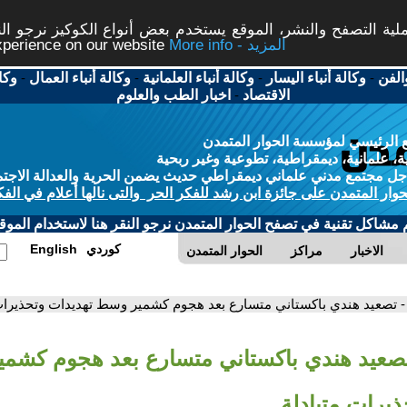
ة التصفح والنشر، الموقع يستخدم بعض أنواع الكوكيز نرجو النق
More info - المزيد
experience on our website
الفن
-
وكالة أنباء اليسار
-
وكالة أنباء العلمانية
-
وكالة أنباء العمال
-
وكا
الاقتصاد
-
اخبار الطب والعلوم
 الرئيسي لمؤسسة الحوار المتمدن
، علمانية، ديمقراطية، تطوعية وغير ربحية
ل مجتمع مدني علماني ديمقراطي حديث يضمن الحرية والعدالة الاجتم
حوار المتمدن على جائزة ابن رشد للفكر الحر والتى نالها أعلام في الفك
م مشاكل تقنية في تصفح الحوار المتمدن نرجو النقر هنا لاستخدام الموقع
كوردي
English
الاخبار
مراكز
الحوار المتمدن
- تصعيد هندي باكستاني متسارع بعد هجوم كشمير وسط تهديدات وتحذيرات
تصعيد هندي باكستاني متسارع بعد هجوم كشم
يرات متبادلة