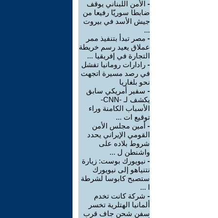
-
الأمن اللبناني يوقف
ضابطا سوريّا رفيعا من
جيش الأسد في بيروت
...
-
مصر تبدأ بتنفيذ ممر
عملاق يعيد رسم خريطة
التجارة في إفريقيا ...
-
رادارات رومانيا تفشل
في رصد مسيرة اتجهت
نحو بلغاريا
-
سفير أمريكي سابق
يكشف لـ -CNN-
الأسباب الكامنة وراء
توقيع ات ...
-
أمين مجلس الأمن
القومي الإيراني يحدد
شروط بلاده على
واشنطن ل ...
-
نيويورك بوست: زيارة
نتنياهو إلى نيويورك
ستصبح كابوسا لشرطة
ا ...
-
شركة كانت تخدم
ألمانيا الهتلرية تخسر
سفن شحن جاف قرب