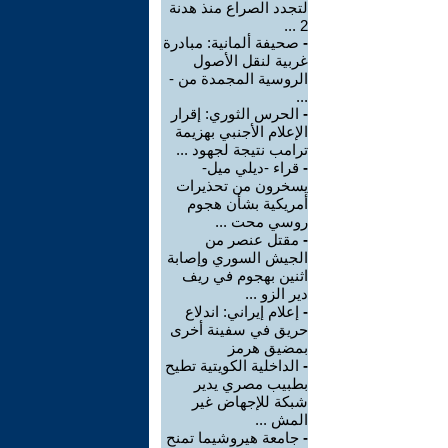
لتجدد الصراع منذ هدنة
2 ...
-
صحيفة ألمانية: مبادرة
غربية لنقل الأصول
الروسية المجمدة من -
...
-
الحرس الثوري: إقرار
الإعلام الأجنبي بهزيمة
ترامب نتيجة لجهود ...
-
قراء -ديلي ميل-
يسخرون من تحذيرات
أمريكية بشأن هجوم
روسي محت ...
-
مقتل عنصر من
الجيش السوري وإصابة
اثنين بهجوم في ريف
دير الزو ...
-
إعلام إيراني: اندلاع
حريق في سفينة أخرى
بمضيق هرمز
-
الداخلية الكويتية تطيح
بطبيب مصري يدير
شبكة للإجهاض غير
المش ...
-
جامعة هيروشيما تمنح