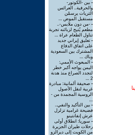
-
بين -الكوتور-
والحرفية.. العرائس
الثريات يرسمْن
مستقبل الموض ...
-
-من دون ملابس-..
مطعم يُتيح لزبائنه تجربة
تناول الطعام عراة ...
-
تعليق إيراني جديد
على اتفاق الدفاع
المشترك بين السعودية
وباك ...
-
المبعوث الأممي:
اليمن يواجه أكبر خطر
لتجدد الصراع منذ هدنة
2 ...
-
صحيفة ألمانية: مبادرة
ا
غربية لنقل الأصول
الروسية المجمدة من -
...
-
بين التأكيد والنفي..
فضيحة غرامية تزلزل
عرش إنفانتينو
-
سوريا: انطلاق أولى
رحلات طيران الجزيرة
من الكويت إلى ديرالزو