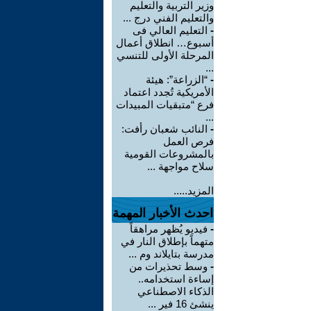
وزير التربية والتعليم
والتعليم الفني درج ...
-
التعليم العالي فى
أسبوع… انطلاق أعمال
المرحلة الأولى للتنسي
...
-
“الزراعة”: هيئة
الأمريكية تُجدد اعتماد
فرع “متبقيات المبيدات
...
-
النائب شعبان رأفت:
فرص العمل
بالمشروعات القومية
سلاح مواجهة ...
المزيد.....
احدث الأخبار المهمة
-
فيديو يُظهر مراهقاً
متهماً بإطلاق النار في
مدرسة بتايلاند وم ...
-
وسط تحذيرات من
إساءة استخدامه..
الذكاء الاصطناعي
ينشئ 16 فير ...