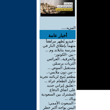
المزيد.....
أخبار عامة
-
فيديو يُظهر مراهقاً
متهماً بإطلاق النار في
مدرسة بتايلاند وم ...
-
بين -الكوتور-
والحرفية.. العرائس
الثريات يرسمْن
مستقبل الموض ...
-
-من دون ملابس-..
مطعم يُتيح لزبائنه تجربة
تناول الطعام عراة ...
-
تعليق إيراني جديد
على اتفاق الدفاع
المشترك بين السعودية
وباك ...
-
المبعوث الأممي:
اليمن يواجه أكبر خطر