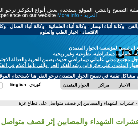
ة التصفح والنشر، الموقع يستخدم بعض أنواع الكوكيز نرجو النق
More info - المزيد
experience on our website
الفن
-
وكالة أنباء اليسار
-
وكالة أنباء العلمانية
-
وكالة أنباء العمال
-
وكا
الاقتصاد
-
اخبار الطب والعلوم
 الرئيسي لمؤسسة الحوار المتمدن
، علمانية، ديمقراطية، تطوعية وغير ربحية
ل مجتمع مدني علماني ديمقراطي حديث يضمن الحرية والعدالة الاجتم
حوار المتمدن على جائزة ابن رشد للفكر الحر والتى نالها أعلام في الفك
م مشاكل تقنية في تصفح الحوار المتمدن نرجو النقر هنا لاستخدام الموقع
كوردي
English
الاخبار
مراكز
الحوار المتمدن
- عشرات الشهداء والمصابين إثر قصف متواصل على قطاع غزة
عشرات الشهداء والمصابين إثر قصف متواصل 