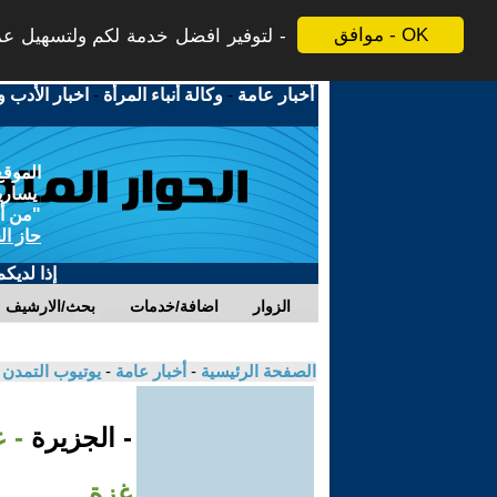
موافق - OK
لتوفير افضل خدمة لكم ولتسهيل عملي
أخبار عامة
-
وكالة أنباء المرأة
-
اخبار الأدب و
الموقع
يسارية
"من أج
حاز ال
إذا لديك
الزوار
اضافة/خدمات
بحث/الارشيف
الصفحة الرئيسية
-
أخبار عامة
-
يوتيوب التمدن
- الجزيرة
- 
غزة