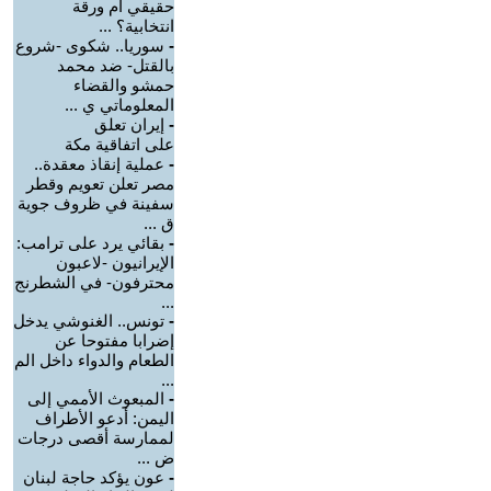
حقيقي أم ورقة
انتخابية؟ ...
-
سوريا.. شكوى -شروع
بالقتل- ضد محمد
حمشو والقضاء
المعلوماتي ي ...
-
إيران تعلق
على اتفاقية مكة
-
عملية إنقاذ معقدة..
مصر تعلن تعويم وقطر
سفينة في ظروف جوية
ق ...
-
بقائي يرد على ترامب:
الإيرانيون -لاعبون
محترفون- في الشطرنج
...
-
تونس.. الغنوشي يدخل
إضرابا مفتوحا عن
الطعام والدواء داخل الم
...
-
‏المبعوث الأممي إلى
اليمن: أدعو الأطراف
لممارسة أقصى درجات
ض ...
-
عون يؤكد حاجة لبنان