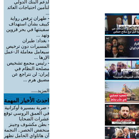
لدعم البنك الدولي
لتأمين احتياجات العائد
...
-
طهران ترفض رواية
كييف بشأن استهداف
سفينتها في بحر قزوين
وتهد ...
-
بغداد: طيران
المسيرات دون ترخيص
سيعامل معاملة الـ-عمل
الإرها ...
-
رئيس مجمع تشخيص
مصلحة النظام في
إيران: لن نتراجع عن
مضيق هرم ...
المزيد.....
احدث الأخبار المهمة
-
ضربة بمسيرة أوكرانية
في العمق الروسي توقع
عشرات الضحايا
-
بطن مكشوف وجينز
منخفض الخصر.. النجمة
آن هاثاواي الحامل تظهر