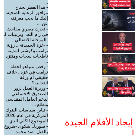
...
-
هذا الفطر يجتاح
مرافق الرعاية الصحية..
إليك ما يجب معرفته
عن ...
-
تحرك مصري مفاجئ
في رام الله.. وترتيبات لـ
-المرحلة الانتقالي ...
-
-غزة الجديدة- .. رؤية
ترامب وكوشنر لمدينة
ناطحات سحاب ومنتزه
...
-
رفض نتنياهو لخطة
ترامب في غزة.. خلاف
حقيقي أم ورقة
انتخابية؟ ...
-
وزيرة العمل تزور
الصندوق الاجتماعي
لدعم العامل المقدسي
وتطلع ...
-
تباين سياسات البنوك
المركزية في عام 2026:
جاد الأفلام الجيدة
الموضوع الكلي الذي ...
-
سوريا.. شكوى -شروع
ا
بالقتل- ضد محمد