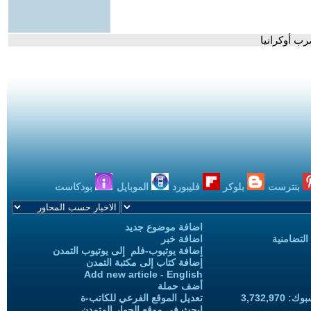
رب أوكرانيا
بنترست
بلوكر
فليبورد
الموبايل
بودكاست
اضافة موضوع جديد
التضامنية
اضافة خبر
إضافة يوتيوب-فلم إلى يوتيوب التمدن
إضافة كتاب إلى مكتبة التمدن
Add new article - English
أضف حملة
3,732,97
تعديل الموقع الفرعي للكاتب-ة
ابحث في موقع الحوار المتمدن