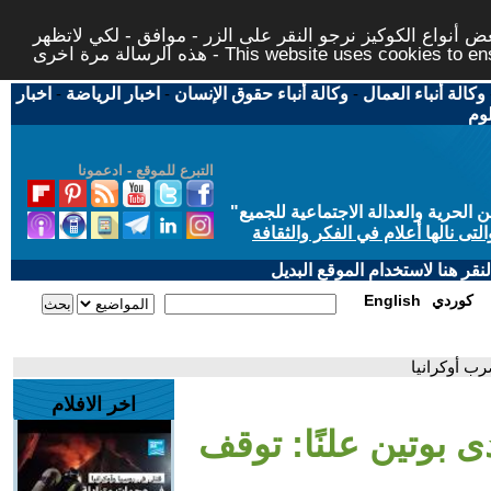
 أنواع الكوكيز نرجو النقر على الزر - موافق - لكي لاتظهر
This website uses cookies to ensure you ge
وكالة أنباء العمال
-
وكالة أنباء حقوق الإنسان
-
اخبار الرياضة
-
اخبار
لوم
التبرع للموقع - ادعمونا
حرية والعدالة الاجتماعية للجميع
"
تى نالها أعلام في الفكر والثقافة
قر هنا لاستخدام الموقع البديل
كوردي
English
رب أوكرانيا
اخر الافلام
 بوتين علنًا: توقف