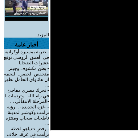
المزيد.....
أخبار عامة
-
ضربة بمسيرة أوكرانية
في العمق الروسي توقع
عشرات الضحايا
-
بطن مكشوف وجينز
منخفض الخصر.. النجمة
آن هاثاواي الحامل تظهر
...
-
تحرك مصري مفاجئ
في رام الله.. وترتيبات لـ
-المرحلة الانتقالي ...
-
-غزة الجديدة- .. رؤية
ترامب وكوشنر لمدينة
ناطحات سحاب ومنتزه
...
-
رفض نتنياهو لخطة
ترامب في غزة.. خلاف