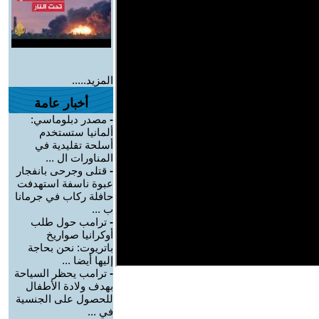
المزيد.....
أخبار عامة
-
مصدر دبلوماسي:
ألمانيا ستستخدم
أسلحة تقليدية في
المناورات ال ...
-
قتلى وجرحى بانفجار
عبوة ناسفة استهدفت
حافلة ركاب في جرمانا
ب ...
-
ترامب حول طلب
أوكرانيا صواريخ
باتريوت: نحن بحاجة
إليها أيضا ...
-
ترامب يحظر السياحة
بهدف ولادة الأطفال
للحصول على الجنسية
في ...