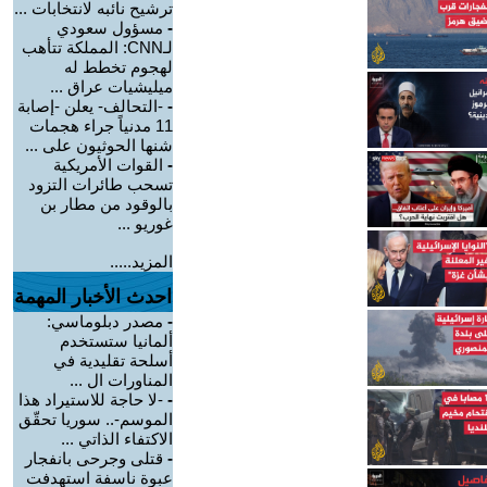
ترشيح نائبه لانتخابات ...
-
مسؤول سعودي
لـCNN: المملكة تتأهب
لهجوم تخطط له
ميليشيات عراق ...
-
-التحالف- يعلن -إصابة
11 مدنياً جراء هجمات
شنها الحوثيون على ...
-
القوات الأمريكية
تسحب طائرات التزود
بالوقود من مطار بن
غوريو ...
المزيد.....
احدث الأخبار المهمة
-
مصدر دبلوماسي:
ألمانيا ستستخدم
أسلحة تقليدية في
المناورات ال ...
-
-لا حاجة للاستيراد هذا
الموسم-.. سوريا تحقّق
الاكتفاء الذاتي ...
-
قتلى وجرحى بانفجار
عبوة ناسفة استهدفت