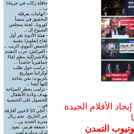
حافلة ركاب في جرمانا
ب ...
-
اتهامات بعرقلة
التحقيق في منشأ
كورونا.. لجنة بمجلس
الشيوخ ال ...
-
هيئة الأدوية تقر أول
لقاح إنفلونزا بتقنية
الحمض النووي الريب ...
-
العرائش: حزب التقدم
والاشتراكية ينظم لقاءً
جماهيرياً حاشداً ...
-
ترامب حول طلب
أوكرانيا صواريخ
باتريوت: نحن بحاجة
إليها أيضا ...
-
ترامب يحظر السياحة
بهدف ولادة الأطفال
للحصول على الجنسية
جاد الأفلام الجيدة
في ...
-
أغلى 10 لاعبين أفارقة
ا
عبر التاريخ.. نجم ريال
مدريد الجديد ين ...
وتيوب التمدن
-
صفقة هرمز.. نفوذ
إيران يربك ترامب