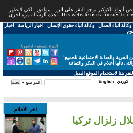
 أنواع الكوكيز نرجو النقر على الزر - موافق - لكي لاتظهر
This website uses cookies to ensure you ge
وكالة أنباء العمال
-
وكالة أنباء حقوق الإنسان
-
اخبار الرياضة
-
اخبار
لوم
التبرع للموقع - ادعمونا
حرية والعدالة الاجتماعية للجميع
"
تى نالها أعلام في الفكر والثقافة
قر هنا لاستخدام الموقع البديل
كوردي
English
اخر الافلام
ل زلزال تركيا