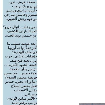
-
صفقة هرمز.. نفوذ
إيران يربك ترامب
-
أريانا غراندي وبريتني
سبيرز وجاستن بيبر في
مواجهة وحش الشهرة
...
-
من يخلف دانيال كريغ؟
العد التنازلي للكشف
عن جيمس بوند الجديد
...
-
بعد صدمة سبتة.. ما
أكبر تحدٍّ يواجه أوروبا
في ملف الهجرة؟
-
إصابات لا تُرى.. حرب
إيران تعيد فتح ملف
أدمغة الجنود الأمريك ...
-
زامير يعلن ملاحقة
نخبة حماس.. فما مصير
خريطة مجلس السلام؟
-
ما وراء الخبر.. حماس
تقبل بحصر السلاح
مقابل الانسحاب
وإسرائي ...
-
-الأمر سابق لأوانه-..
ترامب يرفض تأييد