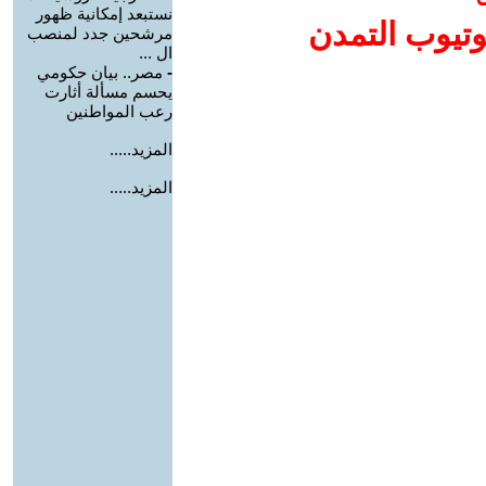
نستبعد إمكانية ظهور
وتيوب التمدن
مرشحين جدد لمنصب
ال ...
-
مصر.. بيان حكومي
يحسم مسألة أثارت
رعب المواطنين
المزيد.....
المزيد.....