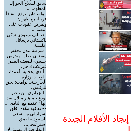
سابق لسلاح الجو إلى
المعلوما ...
-
واشنطن تتوقع -اتفاقاً
قريباً- مع طهران
وتفرض عقوبات على
منصة ...
-
تحالف سعودي تركي
باكستاني برسائل
إقليمية
-
شرطة لندن تخفض
مستوى خطر -مفترس
جنسي- لضعف البصر
فيرتكب 3 جر ...
-
أبدى إعجابه بأعمدة
ولوحات وزارة
الخارجية.. ترامب: يحق
للرئيس ...
-
الجزائري ابن ناصر
يودع جماهير ميلان بعد
إنهاء عقده مع النادي ...
-
-اتفاقية مكة-.. قلق
إسرائيلي من سعي
جاد الأفلام الجيدة
السعودية لعمق
استراتيجي. ...
ا
-
الخارجية الروسية: لا