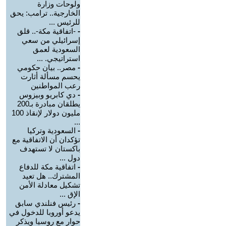
ولوحات وزارة
الخارجية.. ترامب: يحق
للرئيس ...
-
-اتفاقية مكة-.. قلق
إسرائيلي من سعي
السعودية لعمق
استراتيجي. ...
-
مصر.. بيان حكومي
يحسم مسألة أثارت
رعب المواطنين
-
دي كابريو وبيزوس
يطلقان مبادرة بـ200
مليون دولار لإنقاذ 100
...
-
السعودية وتركيا
تؤكدان أن الاتفاقية مع
باكستان لا تستهدف
دول ...
-
اتفاقية مكة للدفاع
المشترك.. هل تعيد
تشكيل معادلة الأمن
الإق ...
-
رئيس فنلندي سابق
يدعو أوروبا للدخول في
حوار مع روسيا ويذكر