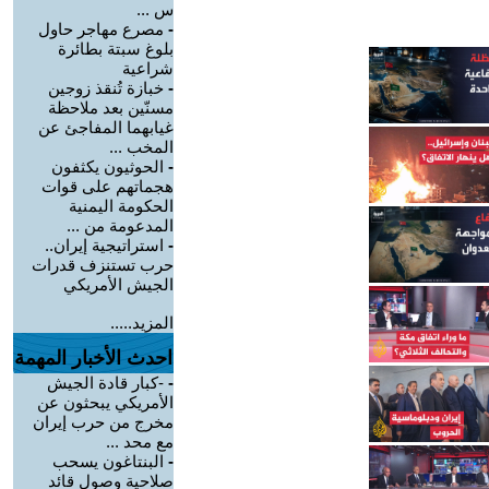
س ...
-
مصرع مهاجر حاول
بلوغ سبتة بطائرة
شراعية
-
خبازة تُنقذ زوجين
مسنّين بعد ملاحظة
غيابهما المفاجئ عن
المخب ...
-
الحوثيون يكثفون
هجماتهم على قوات
الحكومة اليمنية
المدعومة من ...
-
استراتيجية إيران..
حرب تستنزف قدرات
الجيش الأمريكي
المزيد.....
احدث الأخبار المهمة
-
-كبار قادة الجيش
الأمريكي يبحثون عن
مخرج من حرب إيران
مع محد ...
-
البنتاغون يسحب
صلاحية وصول قائد