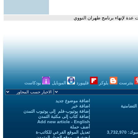
ات عدة لإنهاء برنامج طهران النووي
بنترست
بلوكر
فليبورد
الموبايل
بودكاست
اضافة موضوع جديد
التضامنية
اضافة خبر
إضافة يوتيوب-فلم إلى يوتيوب التمدن
إضافة كتاب إلى مكتبة التمدن
Add new article - English
أضف حملة
3,732,97
تعديل الموقع الفرعي للكاتب-ة
ابحث في موقع الحوار المتمدن