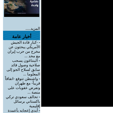
المزيد.....
أخبار عامة
-
-كبار قادة الجيش
الأمريكي يبحثون عن
مخرج من حرب إيران
مع محد ...
-
البنتاغون يسحب
صلاحية وصول قائد
سابق لسلاح الجو إلى
المعلوما ...
-
واشنطن تتوقع -اتفاقاً
قريباً- مع طهران
وتفرض عقوبات على
منصة ...
-
تحالف سعودي تركي
باكستاني برسائل
إقليمية
-
أبدى إعجابه بأعمدة