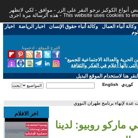
 أنواع الكوكيز نرجو النقر على الزر - موافق - لكي لاتظهر
This website uses cookies to ensure you ge
وكالة أنباء العمال
-
وكالة أنباء حقوق الإنسان
-
اخبار الرياضة
-
اخبار
لوم
التبرع للموقع - ادعمونا
حرية والعدالة الاجتماعية للجميع
"
تى نالها أعلام في الفكر والثقافة
قر هنا لاستخدام الموقع البديل
كوردي
English
ات عدة لإنهاء برنامج طهران النووي
اخر الافلام
ي ماركو روبيو: لدينا