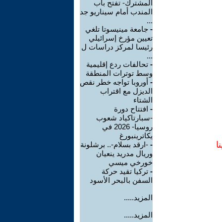
المشترك- تفتح باب
المندب أمام سيناريو جد
...
-
جامعة مينيسوتا تلغي
تعيين مؤرخ إسرائيلي
رئيسا لمركز دراسات ل
...
-
تحالفات ردع إقليمية
وسط توترات المنطقة
-
أوروبا تواجه خطر نقص
الديزل مع اقتراب
الشتاء
-
افتتاح دورة
-سبارتاكياد شعوب
روسيا- 2026 في
يكاترينبورغ
ا
-
-ارقد بسلام-.. برشلونة
وريال مدريد ينعيان
خورخي ميسي
-
تركيا تقيد حركة
السفن بالبحر الأسود
المزيد.....
المزيد.....