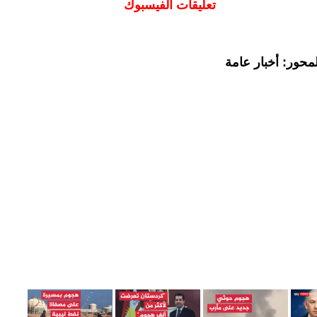
تعليقات الفيسبوك
محور: أخبار عامة