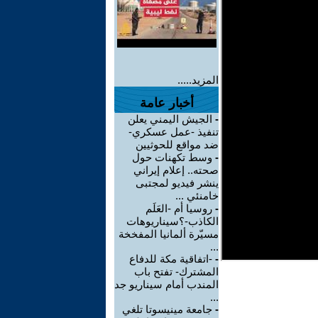
المزيد.....
أخبار عامة
-
الجيش اليمني يعلن
تنفيذ -عمل عسكري-
ضد مواقع للحوثيين
-
وسط تكهنات حول
صحته.. إعلام إيراني
ينشر فيديو لمجتبى
خامنئي ...
-
روسيا أم -العَلَم
الكاذب-؟سيناريوهات
مسيّرة ألمانيا المفخخة
...
-
-اتفاقية مكة للدفاع
المشترك- تفتح باب
المندب أمام سيناريو جد
...
-
جامعة مينيسوتا تلغي