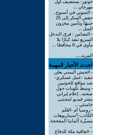
خوتور- يستضيف أول
مهرجان ...
-
التموين في أسبوع..
خفض السكر إلى 25
جنيهًا وتأمين مخزون
السل ...
-
التضامن : فرق التدخل
السريع تنقذ كبارًا بلا
مأوى في 6 محافظا ...
المزيد.....
احدث الأخبار المهمة
-
الجيش اليمني يعلن
تنفيذ -عمل عسكري-
ضد مواقع للحوثيين
-
وسط تكهنات حول
صحته.. إعلام إيراني
ينشر فيديو لمجتبى
خامنئي ...
-
روسيا أم -العَلَم
الكاذب-؟سيناريوهات
مسيّرة ألمانيا المفخخة
...
-
-اتفاقية مكة للدفاع