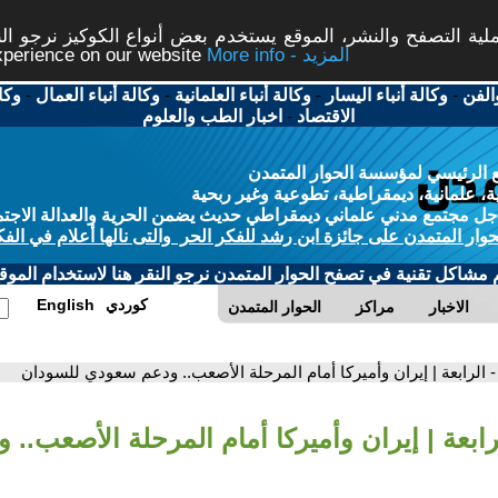
ة التصفح والنشر، الموقع يستخدم بعض أنواع الكوكيز نرجو النق
More info - المزيد
experience on our website
الفن
-
وكالة أنباء اليسار
-
وكالة أنباء العلمانية
-
وكالة أنباء العمال
-
وكا
الاقتصاد
-
اخبار الطب والعلوم
 الرئيسي لمؤسسة الحوار المتمدن
، علمانية، ديمقراطية، تطوعية وغير ربحية
ل مجتمع مدني علماني ديمقراطي حديث يضمن الحرية والعدالة الاجتم
حوار المتمدن على جائزة ابن رشد للفكر الحر والتى نالها أعلام في الفك
م مشاكل تقنية في تصفح الحوار المتمدن نرجو النقر هنا لاستخدام الموقع
كوردي
English
الاخبار
مراكز
الحوار المتمدن
- الرابعة | إيران وأميركا أمام المرحلة الأصعب.. ودعم سعودي للسودان
لرابعة | إيران وأميركا أمام المرحلة الأصعب..