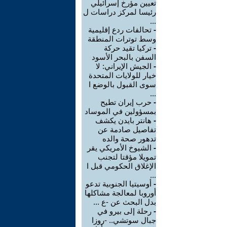
تعيين مؤرخ إسرائيلي
رئيسا لمركز دراسات ل
...
-
تحالفات ردع إقليمية
وسط توترات المنطقة
-
تركيا تقيد حركة
السفن بالبحر الأسود
-
الجيش الإيراني: لا
خيار للولايات المتحدة
سوى القبول بالوضع ا
...
-
حرب إيران تطيح
بمسؤولين في الموساد
-
هانتر بايدن يكشف
تفاصيل صادمة عن
تدهور صحة والده
-
الشيوخ الأمريكي يقر
تمويلا مؤقتا لتجنب
الإغلاق الحكومي قبل ا
...
-
أوسيتيا الجنوبية تدعو
أوروبا لمعالجة مشاكلها
بدل البحث عن -ع ...
-
رحلة إلى بيرو في
جبال سوتشي.. -روزا