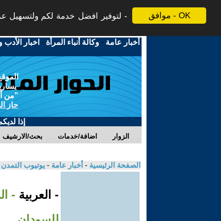
موافق - OK
لتوفير افضل خدمة لكم ولتسهيل عملي
أخبار عامة
-
وكالة أنباء المرأة
-
اخبار الأدب و
الموقع
يسارية
"من أج
حاز ال
إذا لديك
الزوار
اضافة/خدمات
بحث/الارشيف
الصفحة الرئيسية
-
أخبار عامة
-
يوتيوب التمدن
- العربية
- ا
للسودان