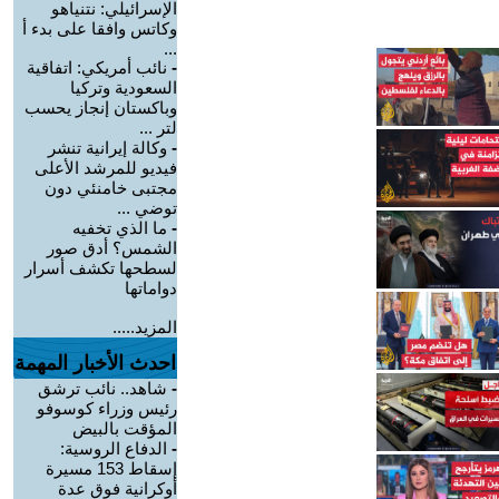
الإسرائيلي: نتنياهو
وكاتس وافقا على بدء أ
...
-
نائب أمريكي: اتفاقية
السعودية وتركيا
وباكستان إنجاز يحسب
لتر ...
-
وكالة إيرانية تنشر
فيديو للمرشد الأعلى
مجتبى خامنئي دون
توضي ...
-
ما الذي تخفيه
الشمس؟ أدق صور
لسطحها تكشف أسرار
دواماتها
المزيد.....
احدث الأخبار المهمة
-
شاهد.. نائب ترشق
رئيس وزراء كوسوفو
المؤقت بالبيض
-
الدفاع الروسية:
إسقاط 153 مسيرة
أوكرانية فوق عدة