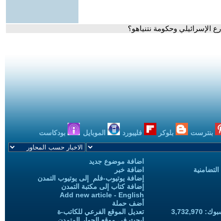
ع الإسرائيلي وحكومة نتنياهو؟
بنترست
بلوكر
فليبورد
الموبايل
بودكاست
اضافة موضوع جديد
التضامنية
اضافة خبر
إضافة يوتيوب-فلم إلى يوتيوب التمدن
إضافة كتاب إلى مكتبة التمدن
Add new article - English
أضف حملة
3,732,97
تعديل الموقع الفرعي للكاتب-ة
ابحث في موقع الحوار المتمدن