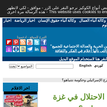
 أنواع الكوكيز نرجو النقر على الزر - موافق - لكي لاتظهر
This website uses cookies to ensure you ge
وكالة أنباء العمال
-
وكالة أنباء حقوق الإنسان
-
اخبار الرياضة
-
اخبار
لوم
التبرع للموقع - ادعمونا
حرية والعدالة الاجتماعية للجميع
"
تى نالها أعلام في الفكر والثقافة
قر هنا لاستخدام الموقع البديل
كوردي
English
ع الإسرائيلي وحكومة نتنياهو؟
اخر الافلام
الاحتلال في غزة