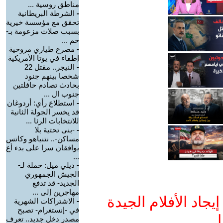
مناطق روسية ...
-
الشرطة البريطانية
تحقق مع مؤسسة خيرية
بسبب صلات مزعومة بـ-
حم ...
-
مصرع طياري مروحية
إطفاء في يوتا الأمريكية
-
النيجر.. مقتل 22
شخصا بينهم جنود
بحادث تصادم حافلتين
جنوب ال ...
-
استطلاع رأي: أردوغان
قد يخسر الجولة الثانية
للانتخابات الرئا ...
-
-بنى تحتية بلا
مساكن-.. نتنياهو وكاتس
يوافقان سرا على بدء أع
...
-
ديلي ميل: حملة لـ-
الجيش الجمهوري
الجديد- قد تدفع
مهاجرين إلى ...
جاد الأفلام الجيدة
-
الاشتراكات الشهرية
في -إنستغرام- تصبح
ا
مصدر دخل جديد.. تعرف