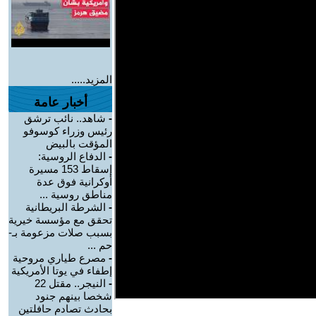
المزيد.....
أخبار عامة
-
شاهد.. نائب ترشق
رئيس وزراء كوسوفو
المؤقت بالبيض
-
الدفاع الروسية:
إسقاط 153 مسيرة
أوكرانية فوق عدة
مناطق روسية ...
-
الشرطة البريطانية
تحقق مع مؤسسة خيرية
بسبب صلات مزعومة بـ-
حم ...
-
مصرع طياري مروحية
إطفاء في يوتا الأمريكية
-
النيجر.. مقتل 22
شخصا بينهم جنود
بحادث تصادم حافلتين