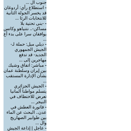
جنوب ال ...
-
استطلاع رأي: أردوغان
قد يخسر الجولة الثانية
للانتخابات الرئا ...
-
-بنى تحتية بلا
مساكن-.. نتنياهو وكاتس
يوافقان سرا على بدء أع
...
-
ديلي ميل: حملة لـ-
الجيش الجمهوري
الجديد- قد تدفع
مهاجرين إلى ...
-
مباشر: اتفاق وشيك
بين إيران وسلطنة عمان
بشأن الإدارة المستقب
...
-
الجيش الجزائري
يتسلم مواطنا ألمانيا
تعرض للاختطاف في
النيجر ...
-
فاتورة العطش في
عدن.. البحث عن الماء
بين طوابير الصهاريج
وال ...
-
عاجل | إذاعة الجيش