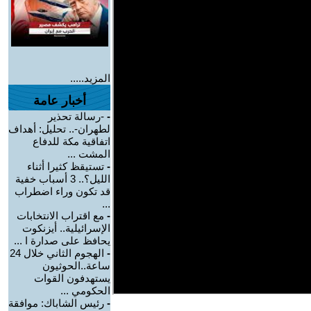
المزيد.....
أخبار عامة
-
-رسالة تحذير
لطهران-.. تحليل: أهداف
اتفاقية مكة للدفاع
المشت ...
-
تستيقظ كثيرا أثناء
الليل؟.. 3 أسباب خفية
قد تكون وراء اضطراب
...
-
مع اقتراب الانتخابات
الإسرائيلية.. أيزنكوت
يحافظ على صدارة ا ...
-
الهجوم الثاني خلال 24
ساعة..الحوثيون
يستهدفون القوات
الحكومي ...
-
رئيس الشاباك: موافقة