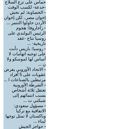
حماس على نزع السلاح
-خدعة- لكسب الوقت
-
الخصاونة: لم نخش
إخوان مصر.. لكن إخوان
الأردن حاولوا التنمر ...
-
زاخاروفا: هجوم
الرئيس البولندي على
روسيا نتاج -عقد
تاريخية- ...
-
روسيا: باريس دأبت
على توجيه اتهامات لا
أساس لها لموسكو ولا
ن ...
-
الاتحاد الأوروبي يفرض
عقوبات على 5 أفراد
مرتبطين بالصناعات ا ...
-
الشرطة الأوروبية
تعتقل ثلاثة أشخاص
بسبب انتمائهم إلى
شبكتي ت ...
-
مسؤول سعودي:
الاتفاقية مع تركيا
وباكستان لا تمثل توجها
لبناء ...
-
حواجز الجيش