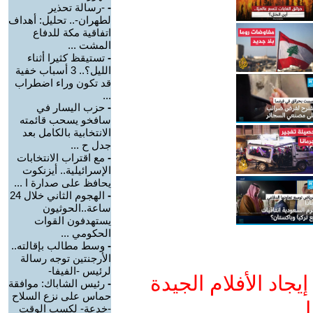
-
-رسالة تحذير
لطهران-.. تحليل: أهداف
اتفاقية مكة للدفاع
المشت ...
-
تستيقظ كثيرا أثناء
الليل؟.. 3 أسباب خفية
قد تكون وراء اضطراب
...
-
حزب اليسار في
سافخو يسحب قائمته
الانتخابية بالكامل بعد
جدل ح ...
-
مع اقتراب الانتخابات
الإسرائيلية.. أيزنكوت
يحافظ على صدارة ا ...
-
الهجوم الثاني خلال 24
ساعة..الحوثيون
يستهدفون القوات
الحكومي ...
-
وسط مطالب بإقالته..
الأرجنتين توجه رسالة
لرئيس -الفيفا-
جاد الأفلام الجيدة
-
رئيس الشاباك: موافقة
حماس على نزع السلاح
ا
-خدعة- لكسب الوقت