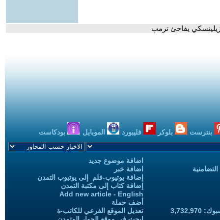
 وزيلينسكي يفاجئ ترمب
بنترست
بلوكر
فليبورد
الموبايل
بودكاست
اضافة موضوع جديد
التضامنية
اضافة خبر
إضافة يوتيوب-فلم إلى يوتيوب التمدن
إضافة كتاب إلى مكتبة التمدن
Add new article - English
أضف حملة
3,732,97
تعديل الموقع الفرعي للكاتب-ة
ابحث في موقع الحوار المتمدن