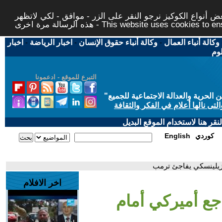
 أنواع الكوكيز نرجو النقر على الزر - موافق - لكي لاتظهر
This website uses cookies to ensure you ge
وكالة أنباء العمال
-
وكالة أنباء حقوق الإنسان
-
اخبار الرياضة
-
اخبار
لوم
التبرع للموقع - ادعمونا
حرية والعدالة الاجتماعية للجميع
"
تى نالها أعلام في الفكر والثقافة
قر هنا لاستخدام الموقع البديل
كوردي
English
 وزيلينسكي يفاجئ ترمب
اخر الافلام
اجع أميركي أمام