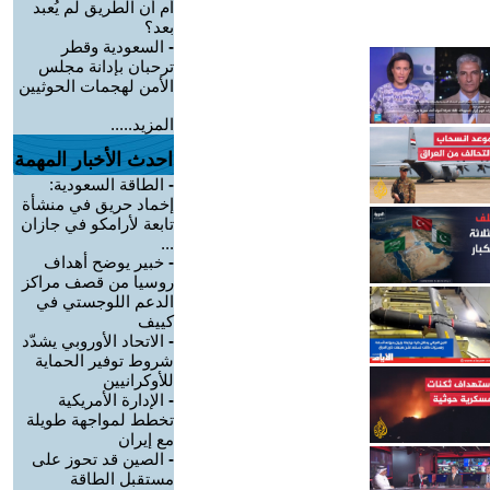
أم أن الطريق لم يُعبد
بعد؟
-
السعودية وقطر
ترحبان بإدانة مجلس
الأمن لهجمات الحوثيين
المزيد.....
احدث الأخبار المهمة
-
الطاقة السعودية:
إخماد حريق في منشأة
تابعة لأرامكو في جازان
...
-
خبير يوضح أهداف
روسيا من قصف مراكز
الدعم اللوجستي في
كييف
-
الاتحاد الأوروبي يشدّد
شروط توفير الحماية
للأوكرانيين
-
الإدارة الأمريكية
تخطط لمواجهة طويلة
مع إيران
-
الصين قد تحوز على
مستقبل الطاقة