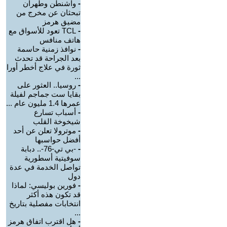
-
واشنطن وطهران
تبحثان عن مخرج من
مضيق هرمز
-
TCL تعود للأسواق مع
هاتف منافس
-
نوافذ زمنية حاسمة
بعد الجراحة قد تحدث
ثورة في علاج أخطر أورا
...
-
روسيا.. العثور على
بقايا ست جماجم لفيلة
عمرها 1.4 مليون عام ...
-
أسباب تسارع
شيخوخة القلب
-
موترولا تعلن عن أحد
أفضل حواسبها
-
-بي تي-76-.. دبابة
سوفيتية أسطورية
تواصل الخدمة في عدة
دول
-
فورين بوليسي: لماذا
قد تكون هذه أكثر
انتخابات مفصلية بتاريخ
...
-
هل اقترب اتفاق هرمز