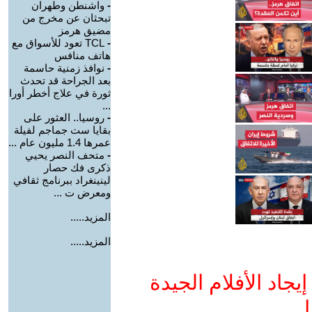
-
واشنطن وطهران
تبحثان عن مخرج من
مضيق هرمز
-
TCL تعود للأسواق مع
هاتف منافس
-
نوافذ زمنية حاسمة
بعد الجراحة قد تحدث
ثورة في علاج أخطر أورا
...
-
روسيا.. العثور على
بقايا ست جماجم لفيلة
عمرها 1.4 مليون عام ...
-
متحف النصر يحيي
ذكرى فك حصار
لينينغراد ببرنامج ثقافي
ومعرض ت ...
المزيد.....
المزيد.....
جاد الأفلام الجيدة
ا