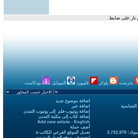
ق نار على ضابط
بنترست
بلوكر
فليبورد
الموبايل
بودكاست
اضافة موضوع جديد
التضامنية
اضافة خبر
إضافة يوتيوب-فلم إلى يوتيوب التمدن
إضافة كتاب إلى مكتبة التمدن
Add new article - English
أضف حملة
3,732,97
تعديل الموقع الفرعي للكاتب-ة
ابحث في موقع الحوار المتمدن