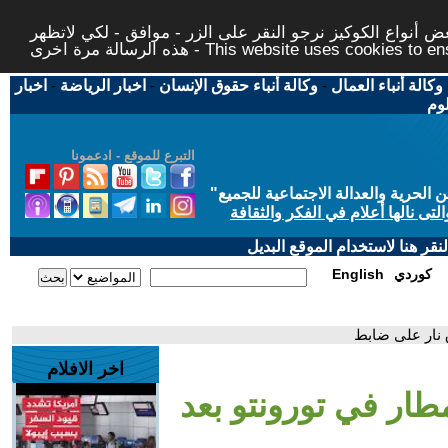
 أنواع الكوكيز نرجو النقر على الزر - موافق - لكي لاتظهر
This website uses cookies to ensure you ge
وكالة أنباء العمال
-
وكالة أنباء حقوق الإنسان
-
اخبار الرياضة
-
اخبار
لوم
التبرع للموقع - ادعمونا
حرية والعدالة الاجتماعية للجميع
"
تى نالها أعلام في الفكر والثقافة
قر هنا لاستخدام الموقع البديل
كوردي
English
ق نار على ضابط
اخر الافلام
طار في تورونتو بعد