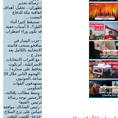
-
-رسالة تحذير
لطهران-.. تحليل: أهداف
اتفاقية مكة للدفاع
المشت ...
-
تستيقظ كثيرا أثناء
الليل؟.. 3 أسباب خفية
قد تكون وراء اضطراب
...
-
حزب اليسار في
سافخو يسحب قائمته
الانتخابية بالكامل بعد
جدل ح ...
-
مع اقتراب الانتخابات
الإسرائيلية.. أيزنكوت
يحافظ على صدارة ا ...
-
الهجوم الثاني خلال 24
ساعة..الحوثيون
يستهدفون القوات
الحكومي ...
-
وسط مطالب بإقالته..
الأرجنتين توجه رسالة
لرئيس -الفيفا-
-
رئيس الشاباك: موافقة
حماس على نزع السلاح
-خدعة- لكسب الوقت