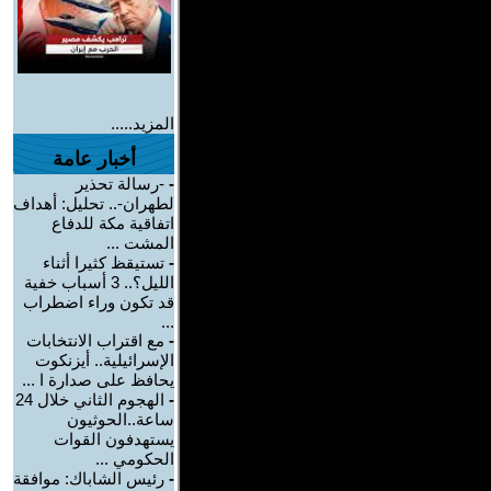
المزيد.....
أخبار عامة
-
-رسالة تحذير
لطهران-.. تحليل: أهداف
اتفاقية مكة للدفاع
المشت ...
-
تستيقظ كثيرا أثناء
الليل؟.. 3 أسباب خفية
قد تكون وراء اضطراب
...
-
مع اقتراب الانتخابات
الإسرائيلية.. أيزنكوت
يحافظ على صدارة ا ...
-
الهجوم الثاني خلال 24
ساعة..الحوثيون
يستهدفون القوات
الحكومي ...
-
رئيس الشاباك: موافقة