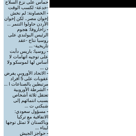
حماس على نزع السلاح
-خدعة- لكسب الوقت
-
الخصاونة: لم نخش
إخوان مصر.. لكن إخوان
الأردن حاولوا التنمر ...
-
زاخاروفا: هجوم
الرئيس البولندي على
روسيا نتاج -عقد
تاريخية- ...
-
روسيا: باريس دأبت
على توجيه اتهامات لا
أساس لها لموسكو ولا
ن ...
-
الاتحاد الأوروبي يفرض
عقوبات على 5 أفراد
مرتبطين بالصناعات ا ...
-
الشرطة الأوروبية
تعتقل ثلاثة أشخاص
بسبب انتمائهم إلى
شبكتي ت ...
-
مسؤول سعودي:
الاتفاقية مع تركيا
وباكستان لا تمثل توجها
لبناء ...
-
حواجز الجيش