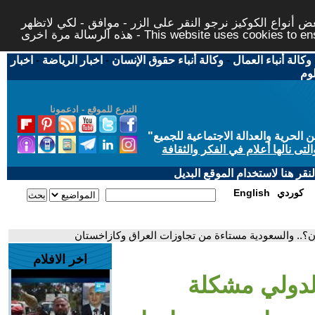
 أنواع الكوكيز نرجو النقر على الزر - موافق - لكي لاتظهر
This website uses cookies to ensure you ge
وكالة أنباء العمال
-
وكالة أنباء حقوق الإنسان
-
اخبار الرياضة
-
اخبار
لوم
التبرع للموقع - ادعمونا
حرية والعدالة الاجتماعية للجميع
"
تى نالها أعلام في الفكر والثقافة
قر هنا لاستخدام الموقع البديل
كوردي
English
ن؟.. والسعودية مستاءة من تجاوزات العراق وكازاخستان
اخر الافلام
لدولي مشكلة