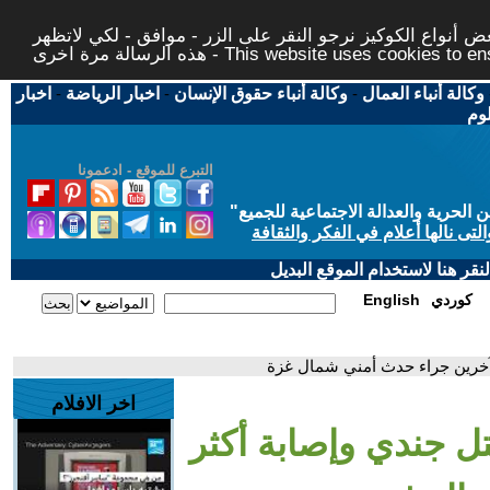
 أنواع الكوكيز نرجو النقر على الزر - موافق - لكي لاتظهر
This website uses cookies to ensure you ge
وكالة أنباء العمال
-
وكالة أنباء حقوق الإنسان
-
اخبار الرياضة
-
اخبار
لوم
التبرع للموقع - ادعمونا
حرية والعدالة الاجتماعية للجميع
"
تى نالها أعلام في الفكر والثقافة
قر هنا لاستخدام الموقع البديل
كوردي
English
اخر الافلام
تل جندي وإصابة أكثر