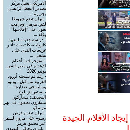
الأمريكي يشلَّ مركز
تصدير النفط الرئيسي
بجزيرة ...
-
إيران تضع شروطا
لفتح هرمز.. وترامب
يعول على “إفلاسها”
يؤكد ...
-
دراسة جديدة لمعهد
كارولينسكا تبحث تأثير
غرسات الثدي على
تشخي ...
-
إنفوجراف | أحكام
الإعدام في مصر لشهر
يوليو 2026
-
رقم لم تسجله أوروبا
الغربية من قبل.. يونيو
ويوليو في صدارة ا ...
-
استعراض لوح
التجديف: مشاركون
متنكرون يطفون في نهر
موسكو
-
إيران تعتزم فرض
جاد الأفلام الجيدة
رسوم على مرور السفن
عبر مضيق هرمز
ا
-
تايوان تحاكي التصدي