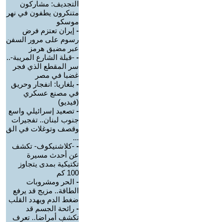
التجديف: مشاركون
متنكرون يطفون في نهر
موسكو
-
إيران تعتزم فرض
رسوم على مرور السفن
عبر مضيق هرمز
-
-قبلة الشارع المريبة-..
سر المقطع الذي فجر
غضبا في مصر
-
بلغاريا: انفجار وحريق
في مصنع عسكري
(فيديو)
-
تصعيد إسرائيلي واسع
جنوب لبنان.. تفجيرات
وقصف وتوغلات في الق
...
-
-كلاشنيكوف- تكشف
عن أحدث مسيرة
تكتيكية بمدى يتجاوز
100 كم
-
الحر ومشروبات
الطاقة.. مزيج قد يرفع
ضغط الدم ويهدد القلب
-
رائحة الجسم قد
تكشف أمراضا.. تعرف