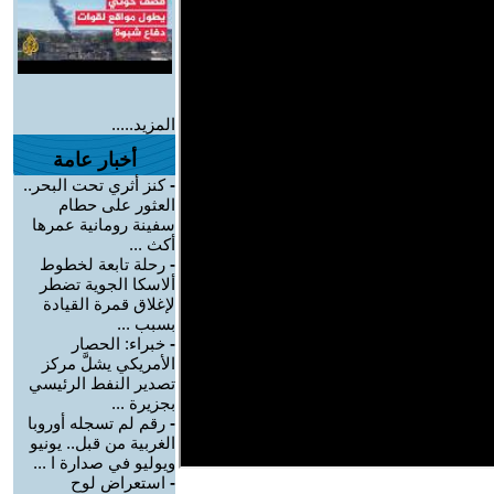
المزيد.....
أخبار عامة
-
كنز أثري تحت البحر..
العثور على حطام
سفينة رومانية عمرها
أكث ...
-
رحلة تابعة لخطوط
ألاسكا الجوية تضطر
لإغلاق قمرة القيادة
بسبب ...
-
خبراء: الحصار
الأمريكي يشلَّ مركز
تصدير النفط الرئيسي
بجزيرة ...
-
رقم لم تسجله أوروبا
الغربية من قبل.. يونيو
ويوليو في صدارة ا ...
-
استعراض لوح