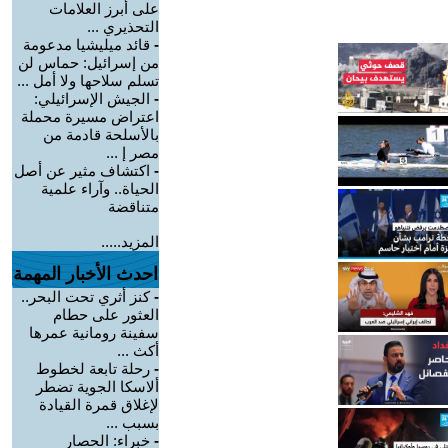
على أبرز العلامات
التحذيري ...
-
قائد ميليشيا مدعومة
من إسرائيل: حماس لن
تسلم سلاحها ولا أمل ...
-
الجيش الإسرائيلي:
اعتراض مسيرة محملة
بالأسلحة قادمة من
مصر إ ...
-
اكتشاف مثير عن أصل
الحياة.. وآراء علمية
متناقضة
المزيد.....
احدث الأخبار المهمة
-
كنز أثري تحت البحر..
العثور على حطام
سفينة رومانية عمرها
أكث ...
-
رحلة تابعة لخطوط
ألاسكا الجوية تضطر
لإغلاق قمرة القيادة
بسبب ...
-
خبراء: الحصار