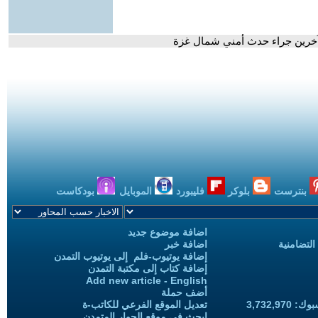
بنترست
بلوكر
فليبورد
الموبايل
بودكاست
اضافة موضوع جديد
التضامنية
اضافة خبر
إضافة يوتيوب-فلم إلى يوتيوب التمدن
إضافة كتاب إلى مكتبة التمدن
Add new article - English
أضف حملة
3,732,97
تعديل الموقع الفرعي للكاتب-ة
ابحث في موقع الحوار المتمدن